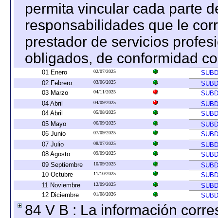
permita vincular cada parte de
responsabilidades que le cor
prestador de servicios profes
obligados, de conformidad con
01 Enero
02/07/2025
SUBD
02 Febrero
03/06/2025
SUBD
03 Marzo
04/11/2025
SUBD
04 Abril
04/09/2025
SUBD
04 Abril
05/08/2025
SUBD
05 Mayo
06/09/2025
SUBD
06 Junio
07/09/2025
SUBD
07 Julio
08/07/2025
SUBD
08 Agosto
09/09/2025
SUBD
09 Septiembre
10/09/2025
SUBD
10 Octubre
11/10/2025
SUBD
11 Noviembre
12/09/2025
SUBD
12 Diciembre
01/08/2026
SUBD
84 V B : La información corre