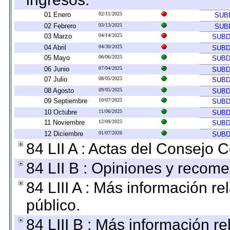
01 Enero
02/11/2025
SUB
02 Febrero
03/13/2025
SUB
03 Marzo
04/14/2025
SUBD
04 Abril
04/30/2025
SUBD
05 Mayo
06/06/2025
SUBD
06 Junio
07/04/2025
SUBD
07 Julio
08/05/2025
SUBD
08 Agosto
09/05/2025
SUBD
09 Septiembre
10/07/2025
SUBD
10 Octubre
11/06/2025
SUBD
11 Noviembre
12/09/2025
SUBD
12 Diciembre
01/07/2026
SUBD
84 LII A : Actas del Consejo C
84 LII B : Opiniones y recom
84 LIII A : Más información r
público.
84 LIII B : Más información r