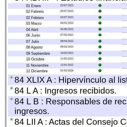
01 Enero
02/07/2025
02 Febrero
03/07/2025
02 Febrero
03/07/2025
03 Marzo
04/01/2025
04 Abril
05/06/2025
06 Junio
07/02/2025
07 Julio
08/04/2025
08 Agosto
09/03/2025
09 Septiembre
10/03/2025
10 Octubre
11/05/2025
11 Noviembre
12/01/2025
12 Diciembre
01/05/2026
84 XLIX A : Hipervínculo al l
84 L A : Ingresos recibidos.
84 L B : Responsables de recib
ingresos.
84 LII A : Actas del Consejo C