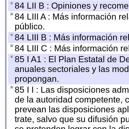
84 LII B : Opiniones y recom
84 LIII A : Más información r
público.
84 LIII B : Más información r
84 LIII C : Más información r
85 I A1 : El Plan Estatal de D
anuales sectoriales y las mo
propongan.
85 I I : Las disposiciones adm
de la autoridad competente, c
prevean las disposiciones apl
trate, salvo que su difusión
se pretenden lograr con la di