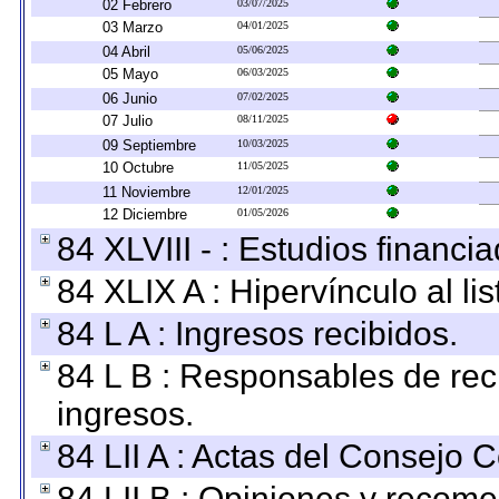
02 Febrero
03/07/2025
03 Marzo
04/01/2025
04 Abril
05/06/2025
05 Mayo
06/03/2025
06 Junio
07/02/2025
07 Julio
08/11/2025
09 Septiembre
10/03/2025
10 Octubre
11/05/2025
11 Noviembre
12/01/2025
12 Diciembre
01/05/2026
84 XLVIII - : Estudios financi
84 XLIX A : Hipervínculo al l
84 L A : Ingresos recibidos.
84 L B : Responsables de recib
ingresos.
84 LII A : Actas del Consejo C
84 LII B : Opiniones y recom