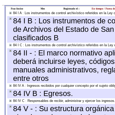
Frac-Inciso
Mes
Registrado el :
En tiempo / Fuera d
84 I A : Los instrumentos de control archivístico referidos en la L
84 I B : Los instrumentos de con
de Archivos del Estado de San 
clasificados B
84 I C : Los instrumentos de control archivístico referidos en la Le
84 II - : El marco normativo apl
deberá incluirse leyes, código
manuales administrativos, regla
entre otros
84 IV A : Ingresos recibidos por cualquier concepto por el sujeto obl
84 IV B : Egresos.
84 IV C : Responsables de recibir, administrar y ejercer los ingresos
84 V - : Su estructura orgánic