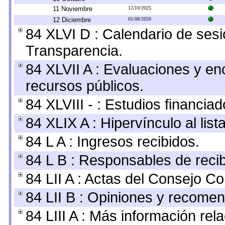
11 Noviembre
12/10/2025
12 Diciembre
01/08/2026
84 XLVI D : Calendario de sesi
Transparencia.
84 XLVII A : Evaluaciones y e
recursos públicos.
84 XLVIII - : Estudios financia
84 XLIX A : Hipervínculo al lis
84 L A : Ingresos recibidos.
84 L B : Responsables de recibi
84 LII A : Actas del Consejo Co
84 LII B : Opiniones y recome
84 LIII A : Más información re