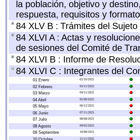
la población, objetivo y destin
respuesta, requisitos y format
84 XLV B : Trámites del Sujeto
84 XLVI A : Actas y resolucio
de sesiones del Comité de Tra
84 XLVI B : Informe de Resolu
84 XLVI C : Integrantes del Co
01 Enero
02/10/2025
02 Febrero
03/11/2025
03 Marzo
04/11/2025
04 Abril
05/09/2025
05 Mayo
06/12/2025
06 Junio
07/11/2025
07 Julio
08/08/2025
08 Agosto
09/02/2025
09 Septiembre
10/08/2025
10 Octubre
11/11/2025