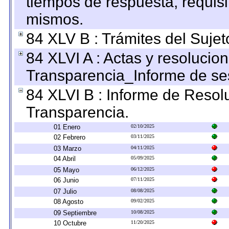
tiempos de respuesta, requisi
mismos.
84 XLV B : Trámites del Sujet
84 XLVI A : Actas y resolucio
Transparencia_Informe de se
84 XLVI B : Informe de Resol
Transparencia.
01 Enero
02/10/2025
02 Febrero
03/11/2025
03 Marzo
04/11/2025
04 Abril
05/09/2025
05 Mayo
06/12/2025
06 Junio
07/11/2025
07 Julio
08/08/2025
08 Agosto
09/02/2025
09 Septiembre
10/08/2025
10 Octubre
11/20/2025