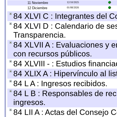
11 Noviembre
12/10/2025
12 Diciembre
01/08/2026
84 XLVI C : Integrantes del 
84 XLVI D : Calendario de se
Transparencia.
84 XLVII A : Evaluaciones y 
con recursos públicos.
84 XLVIII - : Estudios financi
84 XLIX A : Hipervínculo al l
84 L A : Ingresos recibidos.
84 L B : Responsables de recib
ingresos.
84 LII A : Actas del Consejo C