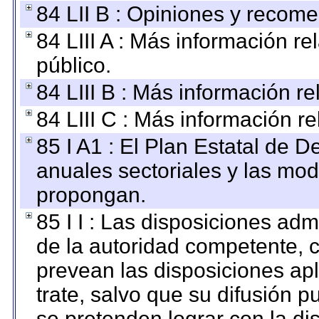
84 LII B : Opiniones y recom
84 LIII A : Más información r
público.
84 LIII B : Más información r
84 LIII C : Más información r
85 I A1 : El Plan Estatal de D
anuales sectoriales y las mo
propongan.
85 I I : Las disposiciones adm
de la autoridad competente, c
prevean las disposiciones apl
trate, salvo que su difusión
se pretenden lograr con la di