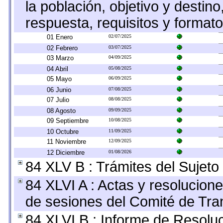
la población, objetivo y destin
respuesta, requisitos y format
01 Enero
02/07/2025
02 Febrero
03/07/2025
03 Marzo
04/09/2025
04 Abril
05/08/2025
05 Mayo
06/09/2025
06 Junio
07/08/2025
07 Julio
08/08/2025
08 Agosto
09/09/2025
09 Septiembre
10/08/2025
10 Octubre
11/09/2025
11 Noviembre
12/09/2025
12 Diciembre
01/08/2026
84 XLV B : Trámites del Sujeto
84 XLVI A : Actas y resolucio
de sesiones del Comité de Tra
84 XLVI B : Informe de Resolu