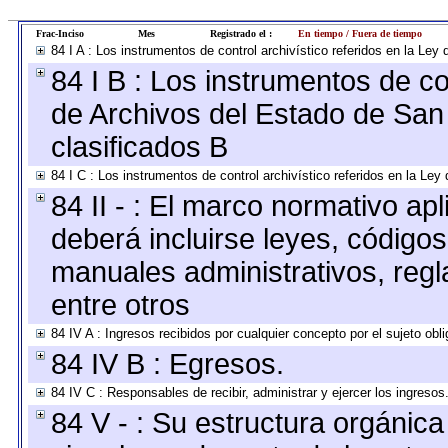
Frac-Inciso
Mes
Registrado el :
En tiempo / Fuera de tiempo
84 I A : Los instrumentos de control archivístico referidos en la L
84 I B : Los instrumentos de con
de Archivos del Estado de San 
clasificados B
84 I C : Los instrumentos de control archivístico referidos en la Le
84 II - : El marco normativo apl
deberá incluirse leyes, código
manuales administrativos, regla
entre otros
84 IV A : Ingresos recibidos por cualquier concepto por el sujeto obl
84 IV B : Egresos.
84 IV C : Responsables de recibir, administrar y ejercer los ingresos
84 V - : Su estructura orgánic