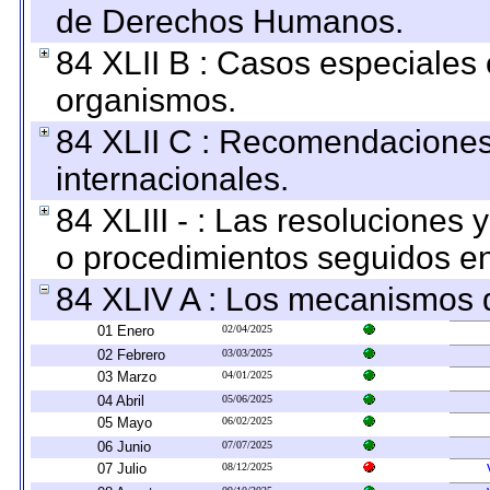
de Derechos Humanos.
84 XLII B : Casos especiales
organismos.
84 XLII C : Recomendaciones
internacionales.
84 XLIII - : Las resoluciones
o procedimientos seguidos en 
84 XLIV A : Los mecanismos d
01 Enero
02/04/2025
02 Febrero
03/03/2025
03 Marzo
04/01/2025
04 Abril
05/06/2025
05 Mayo
06/02/2025
06 Junio
07/07/2025
07 Julio
08/12/2025