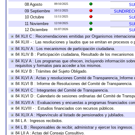
08 Agosto
09/10/2025
SU
09 Septiembre
10/11/2025
SUNDIRECC
10 Octubre
11/11/2025
SU
11 Noviembre
12/10/2025
SU
12 Diciembre
01/07/2026
SU
84 XLII C : Recomendaciones emitidas por Organismos internaciona
84 XLIII - : Las resoluciones y laudos que se emitan en procesos o 
84 XLIV A : Los mecanismos de participación ciudadana.
84 XLIV B : Participación ciudadana, Resultado de los mecanismos d
84 XLV A : Los programas que ofrecen, incluyendo información sobre 
requisitos y formatos para acceder a los mismos.
84 XLV B : Trámites del Sujeto Obligado.
84 XLVI A : Actas y resoluciones Comité de Transparencia_Informe 
84 XLVI B : Informe de Resoluciones del Comité de Transparencia.
84 XLVI C : Integrantes del Comité de Transparencia.
84 XLVI D : Calendario de sesiones ordinarias del Comité de Transp
84 XLVII A : Evaluaciones y encuestas a programas financiados con
84 XLVIII - : Estudios financiados con recursos públicos.
84 XLIX A : Hipervínculo al listado de pensionados y jubilados.
84 L A : Ingresos recibidos.
84 L B : Responsables de recibir, administrar y ejercer los ingresos.
84 LII A : Actas del Consejo Consultivo.