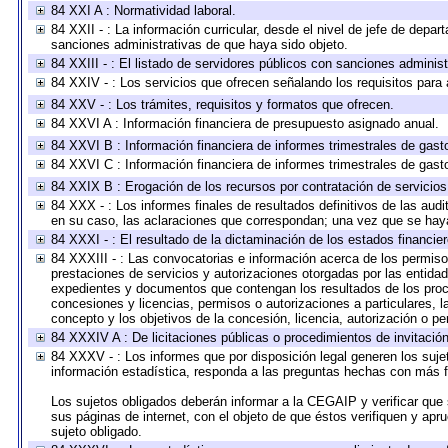
84 XXI A : Normatividad laboral.
84 XXII - : La información curricular, desde el nivel de jefe de depar
sanciones administrativas de que haya sido objeto.
84 XXIII - : El listado de servidores públicos con sanciones administ
84 XXIV - : Los servicios que ofrecen señalando los requisitos para 
84 XXV - : Los trámites, requisitos y formatos que ofrecen.
84 XXVI A : Información financiera de presupuesto asignado anual.
84 XXVI B : Información financiera de informes trimestrales de gast
84 XXVI C : Información financiera de informes trimestrales de gast
84 XXIX B : Erogación de los recursos por contratación de servicios 
84 XXX - : Los informes finales de resultados definitivos de las audi
en su caso, las aclaraciones que correspondan; una vez que se hay
84 XXXI - : El resultado de la dictaminación de los estados financier
84 XXXIII - : Las convocatorias e información acerca de los permisos
prestaciones de servicios y autorizaciones otorgadas por las entida
expedientes y documentos que contengan los resultados de los proce
concesiones y licencias, permisos o autorizaciones a particulares, la
concepto y los objetivos de la concesión, licencia, autorización o pe
84 XXXIV A : De licitaciones públicas o procedimientos de invitación 
84 XXXV - : Los informes que por disposición legal generen los suje
información estadística, responda a las preguntas hechas con más fr
Los sujetos obligados deberán informar a la CEGAIP y verificar que 
sus páginas de internet, con el objeto de que éstos verifiquen y apr
sujeto obligado.