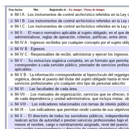
Frac-Inciso
Mes
Registrado el :
En tiempo / Fuera de tiempo
84 I A : Los instrumentos de control archivístico referidos en la L
84 I B : Los instrumentos de control archivístico referidos en la Le
84 I C : Los instrumentos de control archivístico referidos en la Le
84 II - : El marco normativo aplicable al sujeto obligado, en el que
administrativos, reglas de operación, criterios, políticas, entre otros
84 IV A : Ingresos recibidos por cualquier concepto por el sujeto obl
84 IV B : Egresos.
84 IV C : Responsables de recibir, administrar y ejercer los ingresos
84 V - : Su estructura orgánica completa, en un formato que permita 
corresponden a cada servidor público, prestador de servicios profes
aplicables.
84 V B : La información correspondiente al hipervínculo del organigra
orgánica, desde el puesto del titular del sujeto obligado hasta el ni
servicios profesionales y/o cualquier otro tipo de personal adscrito
84 VI - : Las facultades de cada área.
84 VII - : Los manuales de organización, servicios que se ofrecen, 
de cada dependencia y unidad administrativa, que incluya metas, obj
84 VIII - : Los indicadores relacionados con temas de interés públi
84 IX - : Los indicadores que permitan rendir cuenta de sus objetivo
84 X - : El directorio de todos los servidores públicos, independien
realicen actos de autoridad o presten servicios profesionales bajo el
menos el nombre, cargo o nombramiento asignado, nivel del puesto en
para recibir correspondencia y dirección de correo electrónico oficia