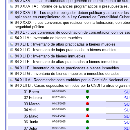
84 XXXVI - : Las estadísticas que generen en cumplimiento de sus 
84 XXXVII A : Informe de avances programáticos o presupuestales, 
84 XXXVII B : Los sujetos obligados deben publicar y actualizar lo
aplicables en cumplimiento de la Ley General de Contabilidad Gube
84 XXXIX - : Los convenios que realicen con la federación, con otr
seguridad pública.
84 XL - : Los convenios de coordinación de concertación con los sec
84 XLI A : Inventario de bienes muebles.
84 XLI B : Inventario de altas practicadas a bienes muebles.
84 XLI C : Inventario de bajas practicadas a bienes muebles.
84 XLI D : Inventario de bienes inmuebles.
84 XLI E : Inventario de altas practicadas a bienes inmuebles.
84 XLI F : Inventario de bajas practicadas a bienes inmuebles.
84 XLI G : Inventario de bienes muebles e inmuebles donados.
84 XLII A : Recomendaciones emitidas por la Comisión Nacional d
84 XLII B : Casos especiales emitidos por la CNDH u otros organis
01 Enero
02/10/2025
SU
02 Febrero
03/12/2025
SU
03 Marzo
04/13/2025
SU
04 Abril
05/10/2025
SU
05 Mayo
06/12/2025
SU
06 Junio
07/09/2025
SU
07 Julio
08/01/2025
SU