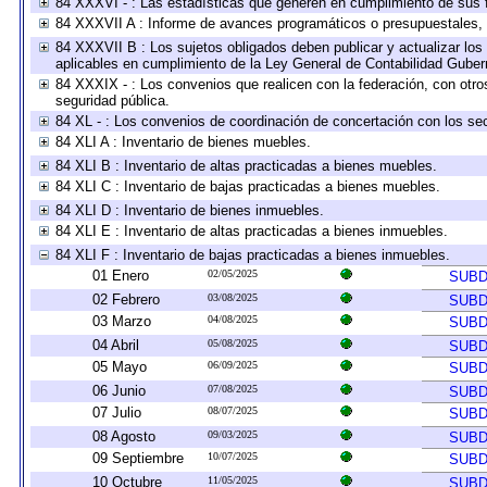
84 XXXVI - : Las estadísticas que generen en cumplimiento de sus 
84 XXXVII A : Informe de avances programáticos o presupuestales, 
84 XXXVII B : Los sujetos obligados deben publicar y actualizar lo
aplicables en cumplimiento de la Ley General de Contabilidad Gube
84 XXXIX - : Los convenios que realicen con la federación, con otr
seguridad pública.
84 XL - : Los convenios de coordinación de concertación con los sec
84 XLI A : Inventario de bienes muebles.
84 XLI B : Inventario de altas practicadas a bienes muebles.
84 XLI C : Inventario de bajas practicadas a bienes muebles.
84 XLI D : Inventario de bienes inmuebles.
84 XLI E : Inventario de altas practicadas a bienes inmuebles.
84 XLI F : Inventario de bajas practicadas a bienes inmuebles.
01 Enero
02/05/2025
SUBD
02 Febrero
03/08/2025
SUBD
03 Marzo
04/08/2025
SUBD
04 Abril
05/08/2025
SUBD
05 Mayo
06/09/2025
SUBD
06 Junio
07/08/2025
SUBD
07 Julio
08/07/2025
SUBD
08 Agosto
09/03/2025
SUBD
09 Septiembre
10/07/2025
SUBD
10 Octubre
11/05/2025
SUBD