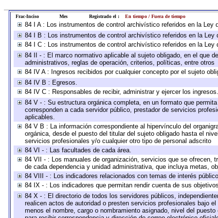
Frac-Inciso
Mes
Registrado el :
En tiempo / Fuera de tiempo
84 I A : Los instrumentos de control archivístico referidos en la L
84 I B : Los instrumentos de control archivístico referidos en la Le
84 I C : Los instrumentos de control archivístico referidos en la Le
84 II - : El marco normativo aplicable al sujeto obligado, en el que
administrativos, reglas de operación, criterios, políticas, entre otros
84 IV A : Ingresos recibidos por cualquier concepto por el sujeto obl
84 IV B : Egresos.
84 IV C : Responsables de recibir, administrar y ejercer los ingresos
84 V - : Su estructura orgánica completa, en un formato que permita 
corresponden a cada servidor público, prestador de servicios profes
aplicables.
84 V B : La información correspondiente al hipervínculo del organigra
orgánica, desde el puesto del titular del sujeto obligado hasta el ni
servicios profesionales y/o cualquier otro tipo de personal adscrito
84 VI - : Las facultades de cada área.
84 VII - : Los manuales de organización, servicios que se ofrecen, 
de cada dependencia y unidad administrativa, que incluya metas, obj
84 VIII - : Los indicadores relacionados con temas de interés públi
84 IX - : Los indicadores que permitan rendir cuenta de sus objetivo
84 X - : El directorio de todos los servidores públicos, independien
realicen actos de autoridad o presten servicios profesionales bajo el
menos el nombre, cargo o nombramiento asignado, nivel del puesto en
para recibir correspondencia y dirección de correo electrónico oficia