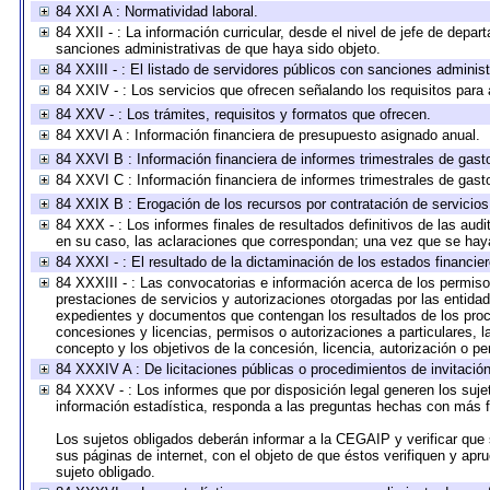
84 XXI A : Normatividad laboral.
84 XXII - : La información curricular, desde el nivel de jefe de depar
sanciones administrativas de que haya sido objeto.
84 XXIII - : El listado de servidores públicos con sanciones administ
84 XXIV - : Los servicios que ofrecen señalando los requisitos para 
84 XXV - : Los trámites, requisitos y formatos que ofrecen.
84 XXVI A : Información financiera de presupuesto asignado anual.
84 XXVI B : Información financiera de informes trimestrales de gast
84 XXVI C : Información financiera de informes trimestrales de gast
84 XXIX B : Erogación de los recursos por contratación de servicios 
84 XXX - : Los informes finales de resultados definitivos de las audi
en su caso, las aclaraciones que correspondan; una vez que se hay
84 XXXI - : El resultado de la dictaminación de los estados financier
84 XXXIII - : Las convocatorias e información acerca de los permisos
prestaciones de servicios y autorizaciones otorgadas por las entida
expedientes y documentos que contengan los resultados de los proce
concesiones y licencias, permisos o autorizaciones a particulares, la
concepto y los objetivos de la concesión, licencia, autorización o pe
84 XXXIV A : De licitaciones públicas o procedimientos de invitación 
84 XXXV - : Los informes que por disposición legal generen los suje
información estadística, responda a las preguntas hechas con más fr
Los sujetos obligados deberán informar a la CEGAIP y verificar que 
sus páginas de internet, con el objeto de que éstos verifiquen y apr
sujeto obligado.