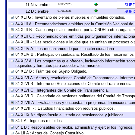
11 Noviembre
12/05/2025
SUBD
12 Diciembre
01/06/2026
SUBD
84 XLI G : Inventario de bienes muebles e inmuebles donados.
84 XLII A : Recomendaciones emitidas por la Comisión Nacional d
84 XLII B : Casos especiales emitidos por la CNDH u otros organis
84 XLII C : Recomendaciones emitidas por Organismos internaciona
84 XLIII - : Las resoluciones y laudos que se emitan en procesos o 
84 XLIV A : Los mecanismos de participación ciudadana.
84 XLIV B : Participación ciudadana, Resultado de los mecanismos d
84 XLV A : Los programas que ofrecen, incluyendo información sobre 
requisitos y formatos para acceder a los mismos.
84 XLV B : Trámites del Sujeto Obligado.
84 XLVI A : Actas y resoluciones Comité de Transparencia_Informe 
84 XLVI B : Informe de Resoluciones del Comité de Transparencia.
84 XLVI C : Integrantes del Comité de Transparencia.
84 XLVI D : Calendario de sesiones ordinarias del Comité de Transp
84 XLVII A : Evaluaciones y encuestas a programas financiados con
84 XLVIII - : Estudios financiados con recursos públicos.
84 XLIX A : Hipervínculo al listado de pensionados y jubilados.
84 L A : Ingresos recibidos.
84 L B : Responsables de recibir, administrar y ejercer los ingresos.
84 LII A : Actas del Consejo Consultivo.