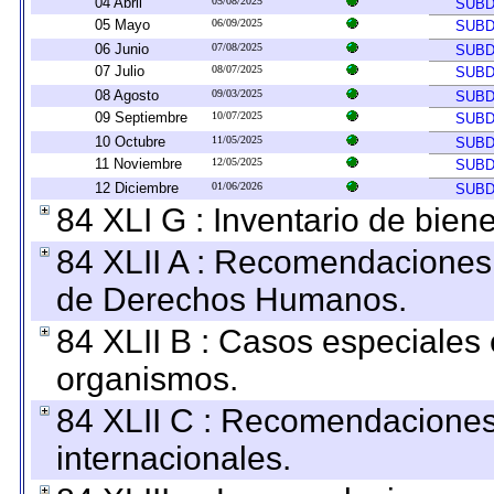
04 Abril
05/08/2025
SUBD
05 Mayo
06/09/2025
SUBD
06 Junio
07/08/2025
SUBD
07 Julio
08/07/2025
SUBD
08 Agosto
09/03/2025
SUBD
09 Septiembre
10/07/2025
SUBD
10 Octubre
11/05/2025
SUBD
11 Noviembre
12/05/2025
SUBD
12 Diciembre
01/06/2026
SUBD
84 XLI G : Inventario de bie
84 XLII A : Recomendaciones 
de Derechos Humanos.
84 XLII B : Casos especiales
organismos.
84 XLII C : Recomendaciones
internacionales.