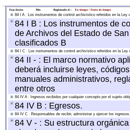
Frac-Inciso
Mes
Registrado el :
En tiempo / Fuera de tiempo
84 I A : Los instrumentos de control archivístico referidos en la L
84 I B : Los instrumentos de con
de Archivos del Estado de San 
clasificados B
84 I C : Los instrumentos de control archivístico referidos en la Le
84 II - : El marco normativo apl
deberá incluirse leyes, código
manuales administrativos, regla
entre otros
84 IV A : Ingresos recibidos por cualquier concepto por el sujeto obl
84 IV B : Egresos.
84 IV C : Responsables de recibir, administrar y ejercer los ingresos
84 V - : Su estructura orgánic