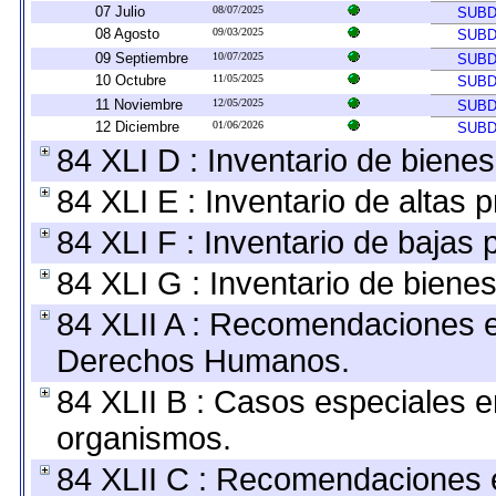
07 Julio
08/07/2025
SUBD
08 Agosto
09/03/2025
SUBD
09 Septiembre
10/07/2025
SUBD
10 Octubre
11/05/2025
SUBD
11 Noviembre
12/05/2025
SUBD
12 Diciembre
01/06/2026
SUBD
84 XLI D : Inventario de biene
84 XLI E : Inventario de altas 
84 XLI F : Inventario de bajas
84 XLI G : Inventario de bien
84 XLII A : Recomendaciones e
Derechos Humanos.
84 XLII B : Casos especiales e
organismos.
84 XLII C : Recomendaciones 