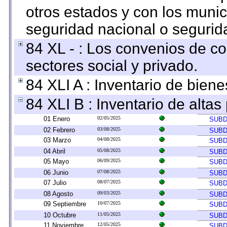
otros estados y con los muni
seguridad nacional o segurid
84 XL - : Los convenios de c
sectores social y privado.
84 XLI A : Inventario de bien
84 XLI B : Inventario de alta
01 Enero
02/05/2025
SUBD
02 Febrero
03/08/2025
SUBD
03 Marzo
04/08/2025
SUBD
04 Abril
05/08/2025
SUBD
05 Mayo
06/09/2025
SUBD
06 Junio
07/08/2025
SUBD
07 Julio
08/07/2025
SUBD
08 Agosto
09/03/2025
SUBD
09 Septiembre
10/07/2025
SUBD
10 Octubre
11/05/2025
SUBD
11 Noviembre
12/05/2025
SUBD