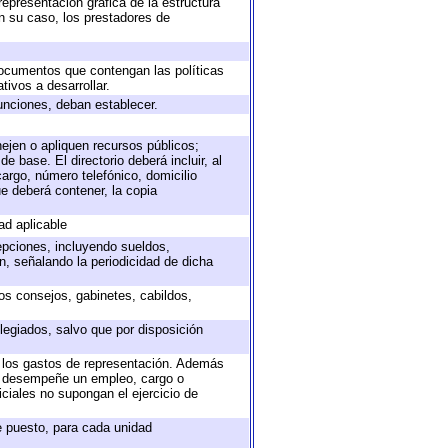
representación gráfica de la estructura
en su caso, los prestadores de
 documentos que contengan las políticas
ivos a desarrollar.
unciones, deban establecer.
nejen o apliquen recursos públicos;
e base. El directorio deberá incluir, al
argo, número telefónico, domicilio
ue deberá contener, la copia
ad aplicable
epciones, incluyendo sueldos,
, señalando la periodicidad de dicha
sos consejos, gabinetes, cabildos,
legiados, salvo que por disposición
o los gastos de representación. Además
ue desempeñe un empleo, cargo o
ciales no supongan el ejercicio de
de puesto, para cada unidad