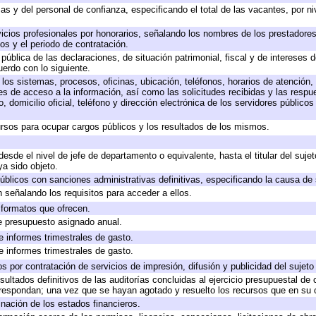
as y del personal de confianza, especificando el total de las vacantes, por n
icios profesionales por honorarios, señalando los nombres de los prestadores 
os y el periodo de contratación.
 pública de las declaraciones, de situación patrimonial, fiscal y de intereses d
uerdo con lo siguiente.
 los sistemas, procesos, oficinas, ubicación, teléfonos, horarios de atención,
es de acceso a la información, así como las solicitudes recibidas y las respu
 domicilio oficial, teléfono y dirección electrónica de los servidores público
rsos para ocupar cargos públicos y los resultados de los mismos.
 desde el nivel de jefe de departamento o equivalente, hasta el titular del suj
a sido objeto.
 públicos con sanciones administrativas definitivas, especificando la causa de 
 señalando los requisitos para acceder a ellos.
y formatos que ofrecen.
e presupuesto asignado anual.
e informes trimestrales de gasto.
e informes trimestrales de gasto.
 por contratación de servicios de impresión, difusión y publicidad del sujeto
sultados definitivos de las auditorías concluidas al ejercicio presupuestal de 
rrespondan; una vez que se hayan agotado y resuelto los recursos que en su
inación de los estados financieros.