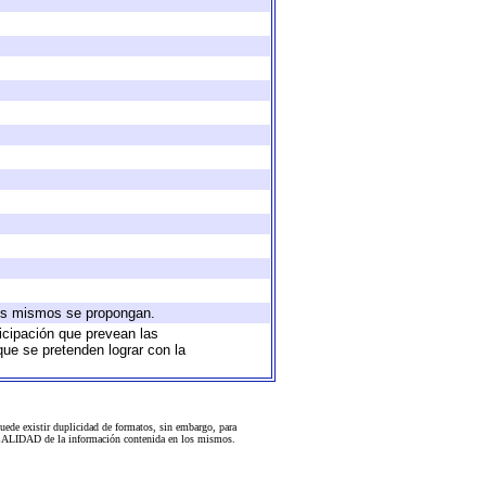
 los mismos se propongan.
ticipación que prevean las
que se pretenden lograr con la
uede existir duplicidad de formatos, sin embargo, para
 la CALIDAD de la información contenida en los mismos.