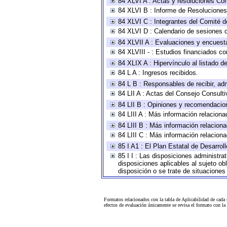
84 XLVI A : Actas y resoluciones Co
84 XLVI B : Informe de Resoluciones
84 XLVI C : Integrantes del Comité d
84 XLVI D : Calendario de sesiones o
84 XLVII A : Evaluaciones y encuest
84 XLVIII - : Estudios financiados co
84 XLIX A : Hipervínculo al listado d
84 L A : Ingresos recibidos.
84 L B : Responsables de recibir, adm
84 LII A : Actas del Consejo Consulti
84 LII B : Opiniones y recomendacio
84 LIII A : Más información relaciona
84 LIII B : Más información relacion
84 LIII C : Más información relacion
85 I A1 : El Plan Estatal de Desarro
85 I I : Las disposiciones administra
disposiciones aplicables al sujeto o
disposición o se trate de situacione
Formatos relacionados con la tabla de Aplicabilidad de cada
efectos de evaluación únicamente se revisa el formato con l