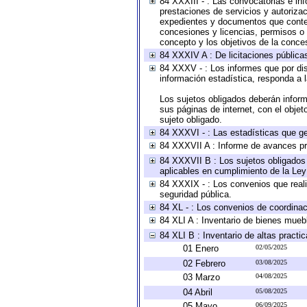
84 XXXIII - : Las convocatorias e in
prestaciones de servicios y autoriza
expedientes y documentos que conten
concesiones y licencias, permisos o a
concepto y los objetivos de la conces
84 XXXIV A : De licitaciones públicas
84 XXXV - : Los informes que por dis
información estadística, responda a 
Los sujetos obligados deberán inform
sus páginas de internet, con el obje
sujeto obligado.
84 XXXVI - : Las estadísticas que g
84 XXXVII A : Informe de avances pr
84 XXXVII B : Los sujetos obligados 
aplicables en cumplimiento de la Le
84 XXXIX - : Los convenios que reali
seguridad pública.
84 XL - : Los convenios de coordinac
84 XLI A : Inventario de bienes mueb
84 XLI B : Inventario de altas pract
01 Enero
02/05/2025
02 Febrero
03/08/2025
03 Marzo
04/08/2025
04 Abril
05/08/2025
05 Mayo
06/09/2025