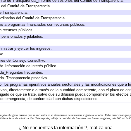
mité de Transparencia_Informe de sesiones del Comité de Transparencia.
 del Comité de Transparencia.
e Transparencia.
rdinarias del Comité de Transparencia.
as a programas financiados con recursos públicos.
n recursos públicos.
e pensionados y jubilados.
inistrar y ejercer los ingresos.
vo.
nes del Consejo Consultivo.
da_Información de interés público.
ada_Preguntas frecuentes.
ada. Transparencia proactiva.
llo, los programas operativos anuales sectoriales y las modificaciones que a
tivas, directamente o a través de la autoridad competente, con el plazo de an
bligado de que se trate, salvo que su difusión pueda comprometer los efectos 
s de emergencia, de conformidad con dichas disposiciones.
 sujeto obligado mismo que se encuentra en el
documento de referencia
vigente a la fecha. Cabe mencionar que p
a última fecha de actualización. Este reporte, refleja la cantidad de formatos que fueron cargados, más NO así
¿ No encuentras la información ?, realiza una