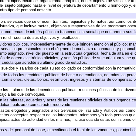
te al hipervínculo del organigrama completo, con el objetivo de visualizar la 
 del sujeto obligado hasta el nivel de jefatura de departamento u homólogo y, 
otro tipo de personal adscrito
.
ión, servicios que se ofrecen, trámites, requisitos y formatos, así como los
trativa, que incluya metas, objetivos y responsables de los programas operat
ados con temas de interés público o trascendencia social que conforme a sus f
n rendir cuenta de sus objetivos y resultados.
ervidores públicos, independientemente de que brinden atención al público; ma
 servicios profesionales bajo el régimen de confianza u honorarios y personal d
o asignado, nivel del puesto en la estructura orgánica, fecha de alta en el c
ión de correo electrónico oficiales, y versión pública de su currículum vitae q
 y cédula que acredite su ultimo grado de estudios.
e sueldos y salarios de cada sujeto obligado de conformidad con la normativid
ta de todos los servidores públicos de base o de confianza, de todas las perc
s, comisiones, dietas, bonos, estímulos, ingresos y sistemas de compensación
e los titulares de las dependencias públicas, reuniones públicas de los diver
bajo a las que convoquen.
 en las minutas, acuerdos y actas de las reuniones oficiales de sus órganos co
deban realizarse con carácter reservado.
 gastos erogados y asignados a los Servicios de Traslado y Viáticos así com
 a estos conceptos respecto de los integrantes, miembros y/o toda persona q
ejerza actos de autoridad en los mismos, incluso cuando estas comisiones ofi
as y del personal de base, especificando el total de las vacantes, por nivel 