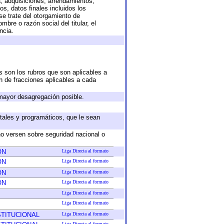
a, adquisiciones, arrendamientos,
s, datos finales incluidos los
e trate del otorgamiento de
bre o razón social del titular, el
ncia.
s son los rubros que son aplicables a
ón de fracciones aplicables a cada
mayor desagregación posible.
tales y programáticos, que le sean
no versen sobre seguridad nacional o
ON
Liga Directa al formato
ON
Liga Directa al formato
ON
Liga Directa al formato
ON
Liga Directa al formato
Liga Directa al formato
Liga Directa al formato
STITUCIONAL
Liga Directa al formato
Liga Directa al formato