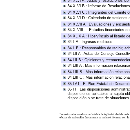
84 XLVI A : Actas y resoluciones Co
84 XLVI B : Informe de Resoluciones
84 XLVI C : Integrantes del Comité d
84 XLVI D : Calendario de sesiones o
84 XLVII A : Evaluaciones y encuest
84 XLVIII - : Estudios financiados co
84 XLIX A : Hipervínculo al listado d
84 L A : Ingresos recibidos.
84 L B : Responsables de recibir, adm
84 LII A : Actas del Consejo Consulti
84 LII B : Opiniones y recomendacio
84 LIII A : Más información relaciona
84 LIII B : Más información relacion
84 LIII C : Más información relacion
85 I A1 : El Plan Estatal de Desarro
85 I I : Las disposiciones administra
disposiciones aplicables al sujeto o
disposición o se trate de situacione
Formatos relacionados con la tabla de Aplicabilidad de cada
efectos de evaluación únicamente se revisa el formato con l