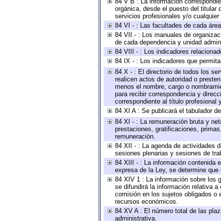
84 V B : La información correspondien
orgánica, desde el puesto del titular
servicios profesionales y/o cualquier 
84 VI - : Las facultades de cada área
84 VII - : Los manuales de organizac
de cada dependencia y unidad adminis
84 VIII - : Los indicadores relacion
84 IX - : Los indicadores que permita
84 X - : El directorio de todos los s
realicen actos de autoridad o presten
menos el nombre, cargo o nombramient
para recibir correspondencia y direcc
correspondiente al título profesional
84 XI A : Se publicará el tabulador d
84 XI - : La remuneración bruta y ne
prestaciones, gratificaciones, prima
remuneración.
84 XII - : La agenda de actividades d
sesiones plenarias y sesiones de tra
84 XIII - : La información contenida
expresa de la Ley, se determine que 
84 XIV 1 : La información sobre los
se difundirá la información relativa
comisión en los sujetos obligados o 
recursos económicos.
84 XV A : El número total de las plaz
administrativa.