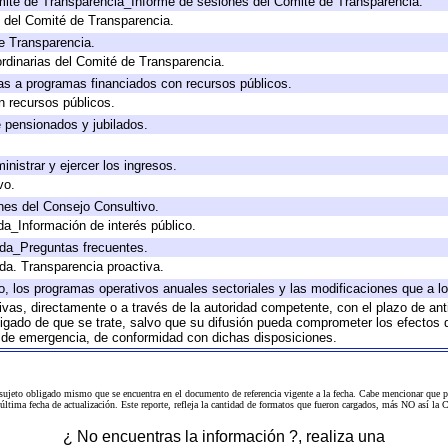
mité de Transparencia_Informe de sesiones del Comité de Transparencia.
 del Comité de Transparencia.
e Transparencia.
rdinarias del Comité de Transparencia.
as a programas financiados con recursos públicos.
n recursos públicos.
e pensionados y jubilados.
inistrar y ejercer los ingresos.
vo.
nes del Consejo Consultivo.
da_Información de interés público.
ada_Preguntas frecuentes.
ada. Transparencia proactiva.
llo, los programas operativos anuales sectoriales y las modificaciones que a
tivas, directamente o a través de la autoridad competente, con el plazo de an
bligado de que se trate, salvo que su difusión pueda comprometer los efectos 
s de emergencia, de conformidad con dichas disposiciones.
 sujeto obligado mismo que se encuentra en el
documento de referencia
vigente a la fecha. Cabe mencionar que p
a última fecha de actualización. Este reporte, refleja la cantidad de formatos que fueron cargados, más NO así
¿ No encuentras la información ?, realiza una