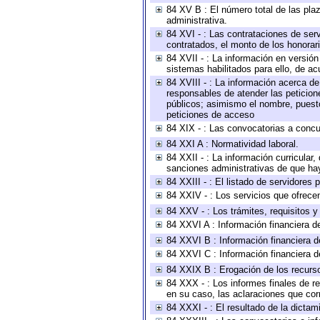
84 XV B : El número total de las plaz
administrativa.
84 XVI - : Las contrataciones de serv
contratados, el monto de los honorari
84 XVII - : La información en versión
sistemas habilitados para ello, de ac
84 XVIII - : La información acerca de
responsables de atender las peticion
públicos; asimismo el nombre, puesto,
peticiones de acceso
84 XIX - : Las convocatorias a concu
84 XXI A : Normatividad laboral.
84 XXII - : La información curricular,
sanciones administrativas de que hay
84 XXIII - : El listado de servidores
84 XXIV - : Los servicios que ofrecen
84 XXV - : Los trámites, requisitos 
84 XXVI A : Información financiera d
84 XXVI B : Información financiera d
84 XXVI C : Información financiera d
84 XXIX B : Erogación de los recursos
84 XXX - : Los informes finales de re
en su caso, las aclaraciones que co
84 XXXI - : El resultado de la dictam