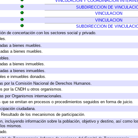
VINCULACIÓN Y COORDINACION INTERIN
SUBDIRECCION DE VINCULACI
VINCULACION
VINCULACION
SUBDIRECCION DE VINCULACI
ión de concertación con los sectores social y privado.
les.
icadas a bienes muebles.
icadas a bienes muebles.
ebles.
icadas a bienes inmuebles.
icadas a bienes inmuebles.
bles e inmuebles donados.
as por la Comisión Nacional de Derechos Humanos.
os por la CNDH u otros organismos.
as por Organismos internacionales.
os que se emitan en procesos o procedimientos seguidos en forma de juicio.
cipación ciudadana.
, Resultado de los mecanismos de participación.
, incluyendo información sobre la población, objetivo y destino, así como lo
a los mismos.
gado.