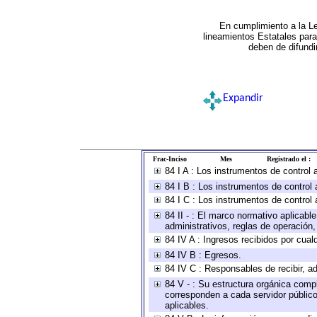
En cumplimiento a la L
lineamientos Estatales par
deben de difundi
Expandir
Frac-Inciso
Mes
Registrado el :
84 I A : Los instrumentos de control
84 I B : Los instrumentos de control 
84 I C : Los instrumentos de control 
84 II - : El marco normativo aplicabl
administrativos, reglas de operación, c
84 IV A : Ingresos recibidos por cual
84 IV B : Egresos.
84 IV C : Responsables de recibir, ad
84 V - : Su estructura orgánica compl
corresponden a cada servidor público
aplicables.