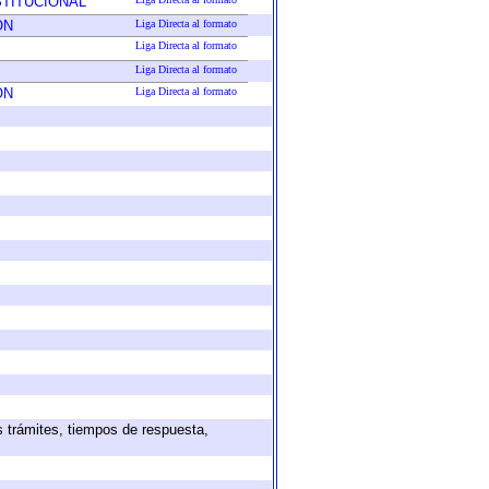
STITUCIONAL
ON
Liga Directa al formato
Liga Directa al formato
Liga Directa al formato
ON
Liga Directa al formato
s trámites, tiempos de respuesta,