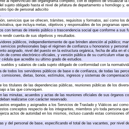
te al hipervínculo del organigrama completo, con el objetivo de visualizar la 
 del sujeto obligado hasta el nivel de jefatura de departamento u homólogo y, 
otro tipo de personal adscrito
.
ión, servicios que se ofrecen, trámites, requisitos y formatos, así como los
trativa, que incluya metas, objetivos y responsables de los programas operat
ados con temas de interés público o trascendencia social que conforme a sus f
n rendir cuenta de sus objetivos y resultados.
ervidores públicos, independientemente de que brinden atención al público; ma
 servicios profesionales bajo el régimen de confianza u honorarios y personal d
o asignado, nivel del puesto en la estructura orgánica, fecha de alta en el c
ión de correo electrónico oficiales, y versión pública de su currículum vitae q
 y cédula que acredite su ultimo grado de estudios.
e sueldos y salarios de cada sujeto obligado de conformidad con la normativid
ta de todos los servidores públicos de base o de confianza, de todas las perc
s, comisiones, dietas, bonos, estímulos, ingresos y sistemas de compensación
e los titulares de las dependencias públicas, reuniones públicas de los diver
bajo a las que convoquen.
 en las minutas, acuerdos y actas de las reuniones oficiales de sus órganos co
deban realizarse con carácter reservado.
 gastos erogados y asignados a los Servicios de Traslado y Viáticos así com
 a estos conceptos respecto de los integrantes, miembros y/o toda persona q
ejerza actos de autoridad en los mismos, incluso cuando estas comisiones ofi
as y del personal de base, especificando el total de las vacantes, por nivel 