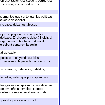
representación gráfica de la estructura
en su caso, los prestadores de
 documentos que contengan las políticas
ivos a desarrollar.
unciones, deban establecer.
nejen o apliquen recursos públicos;
e base. El directorio deberá incluir, al
argo, número telefónico, domicilio
ue deberá contener, la copia
ad aplicable
epciones, incluyendo sueldos,
, señalando la periodicidad de dicha
sos consejos, gabinetes, cabildos,
legiados, salvo que por disposición
o los gastos de representación. Además
ue desempeñe un empleo, cargo o
ciales no supongan el ejercicio de
de puesto, para cada unidad