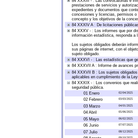
84 XXXIII - : Las convocatorias e in
prestaciones de servicios y autoriza
expedientes y documentos que conten
concesiones y licencias, permisos o a
concepto y los objetivos de la conces
84 XXXIV A : De licitaciones públicas
84 XXXV - : Los informes que por dis
información estadística, responda a 
Los sujetos obligados deberán inform
sus páginas de internet, con el obje
sujeto obligado.
84 XXXVI - : Las estadísticas que g
84 XXXVII A : Informe de avances pr
84 XXXVII B : Los sujetos obligados 
aplicables en cumplimiento de la Le
84 XXXIX - : Los convenios que reali
seguridad pública.
01 Enero
02/04/2025
02 Febrero
03/03/2025
03 Marzo
04/01/2025
04 Abril
05/06/2025
05 Mayo
06/02/2025
06 Junio
07/07/2025
07 Julio
08/12/2025
09/10/2025