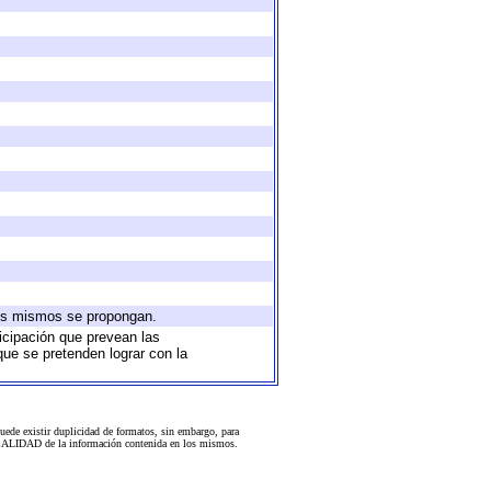
 los mismos se propongan.
ticipación que prevean las
que se pretenden lograr con la
uede existir duplicidad de formatos, sin embargo, para
 la CALIDAD de la información contenida en los mismos.