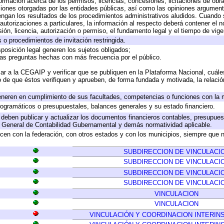
formación acerca de los permisos, licencias, concesiones, licitaciones de obr
ciones otorgadas por las entidades públicas, así como las opiniones argumento
gan los resultados de los procedimientos administrativos aludidos. Cuando s
utorizaciones a particulares, la información al respecto deberá contener el nom
ión, licencia, autorización o permiso, el fundamento legal y el tiempo de vige
 o procedimientos de invitación restringida.
posición legal generen los sujetos obligados;
las preguntas hechas con más frecuencia por el público.
ar a la CEGAIP y verificar que se publiquen en la Plataforma Nacional, cuále
to de que éstos verifiquen y aprueben, de forma fundada y motivada, la relaci
eneren en cumplimiento de sus facultades, competencias o funciones con la 
ogramáticos o presupuestales, balances generales y su estado financiero.
deben publicar y actualizar los documentos financieros contables, presupues
y General de Contabilidad Gubernamental y demás normatividad aplicable.
cen con la federación, con otros estados y con los municipios, siempre que 
SUBDIRECCION DE VINCULACI
SUBDIRECCION DE VINCULACI
SUBDIRECCION DE VINCULACI
SUBDIRECCION DE VINCULACI
VINCULACION
VINCULACION
VINCULACIÓN Y COORDINACION INTERIN