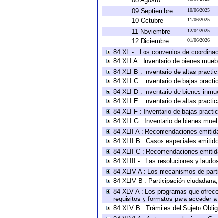
08 Agosto
09 Septiembre
10/06/2025
10 Octubre
11/06/2025
11 Noviembre
12/04/2025
12 Diciembre
01/06/2026
84 XL - : Los convenios de coordinac
84 XLI A : Inventario de bienes mueb
84 XLI B : Inventario de altas pract
84 XLI C : Inventario de bajas pract
84 XLI D : Inventario de bienes inmu
84 XLI E : Inventario de altas pract
84 XLI F : Inventario de bajas pract
84 XLI G : Inventario de bienes mue
84 XLII A : Recomendaciones emitid
84 XLII B : Casos especiales emitid
84 XLII C : Recomendaciones emitid
84 XLIII - : Las resoluciones y laud
84 XLIV A : Los mecanismos de parti
84 XLIV B : Participación ciudadana
84 XLV A : Los programas que ofrecen
requisitos y formatos para acceder 
84 XLV B : Trámites del Sujeto Obli