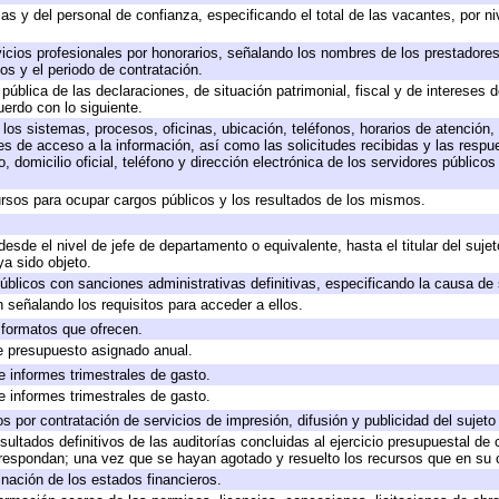
as y del personal de confianza, especificando el total de las vacantes, por n
icios profesionales por honorarios, señalando los nombres de los prestadores 
os y el periodo de contratación.
 pública de las declaraciones, de situación patrimonial, fiscal y de intereses d
uerdo con lo siguiente.
 los sistemas, procesos, oficinas, ubicación, teléfonos, horarios de atención,
es de acceso a la información, así como las solicitudes recibidas y las respu
 domicilio oficial, teléfono y dirección electrónica de los servidores público
rsos para ocupar cargos públicos y los resultados de los mismos.
 desde el nivel de jefe de departamento o equivalente, hasta el titular del suj
a sido objeto.
 públicos con sanciones administrativas definitivas, especificando la causa de 
 señalando los requisitos para acceder a ellos.
y formatos que ofrecen.
e presupuesto asignado anual.
e informes trimestrales de gasto.
e informes trimestrales de gasto.
 por contratación de servicios de impresión, difusión y publicidad del sujeto
sultados definitivos de las auditorías concluidas al ejercicio presupuestal de 
rrespondan; una vez que se hayan agotado y resuelto los recursos que en su
inación de los estados financieros.