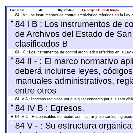
Frac-Inciso
Mes
Registrado el :
En tiempo / Fuera de tiempo
84 I A : Los instrumentos de control archivístico referidos en la L
84 I B : Los instrumentos de con
de Archivos del Estado de San 
clasificados B
84 I C : Los instrumentos de control archivístico referidos en la Le
84 II - : El marco normativo apl
deberá incluirse leyes, código
manuales administrativos, regla
entre otros
84 IV A : Ingresos recibidos por cualquier concepto por el sujeto obl
84 IV B : Egresos.
84 IV C : Responsables de recibir, administrar y ejercer los ingresos
84 V - : Su estructura orgánic