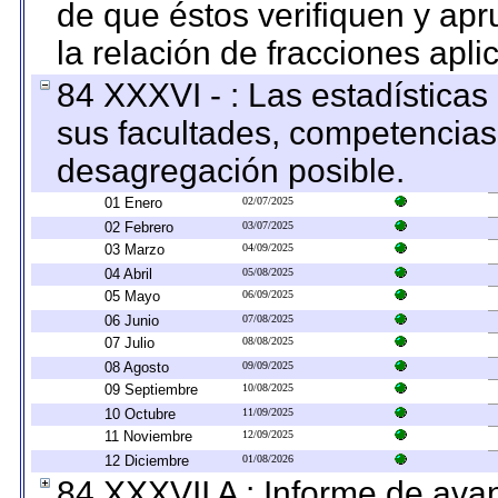
de que éstos verifiquen y ap
la relación de fracciones apli
84 XXXVI - : Las estadística
sus facultades, competencias
desagregación posible.
01 Enero
02/07/2025
02 Febrero
03/07/2025
03 Marzo
04/09/2025
04 Abril
05/08/2025
05 Mayo
06/09/2025
06 Junio
07/08/2025
07 Julio
08/08/2025
08 Agosto
09/09/2025
09 Septiembre
10/08/2025
10 Octubre
11/09/2025
11 Noviembre
12/09/2025
12 Diciembre
01/08/2026
84 XXXVII A : Informe de ava