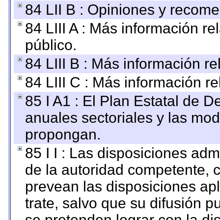
84 LII B : Opiniones y recom
84 LIII A : Más información r
público.
84 LIII B : Más información r
84 LIII C : Más información r
85 I A1 : El Plan Estatal de D
anuales sectoriales y las mo
propongan.
85 I I : Las disposiciones adm
de la autoridad competente, c
prevean las disposiciones apl
trate, salvo que su difusión
se pretenden lograr con la di