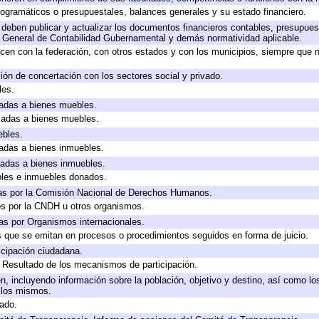
ogramáticos o presupuestales, balances generales y su estado financiero.
deben publicar y actualizar los documentos financieros contables, presupues
y General de Contabilidad Gubernamental y demás normatividad aplicable.
cen con la federación, con otros estados y con los municipios, siempre que 
ión de concertación con los sectores social y privado.
les.
icadas a bienes muebles.
icadas a bienes muebles.
ebles.
icadas a bienes inmuebles.
icadas a bienes inmuebles.
bles e inmuebles donados.
as por la Comisión Nacional de Derechos Humanos.
os por la CNDH u otros organismos.
as por Organismos internacionales.
os que se emitan en procesos o procedimientos seguidos en forma de juicio.
cipación ciudadana.
, Resultado de los mecanismos de participación.
, incluyendo información sobre la población, objetivo y destino, así como lo
a los mismos.
gado.