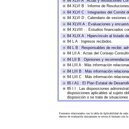
84 XLVI A : Actas y resoluciones Co
84 XLVI B : Informe de Resoluciones
84 XLVI C : Integrantes del Comité d
84 XLVI D : Calendario de sesiones o
84 XLVII A : Evaluaciones y encuest
84 XLVIII - : Estudios financiados co
84 XLIX A : Hipervínculo al listado d
84 L A : Ingresos recibidos.
84 L B : Responsables de recibir, adm
84 LII A : Actas del Consejo Consulti
84 LII B : Opiniones y recomendacio
84 LIII A : Más información relaciona
84 LIII B : Más información relacion
84 LIII C : Más información relacion
85 I A1 : El Plan Estatal de Desarro
85 I I : Las disposiciones administra
disposiciones aplicables al sujeto o
disposición o se trate de situacione
Formatos relacionados con la tabla de Aplicabilidad de cada
efectos de evaluación únicamente se revisa el formato con l