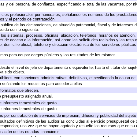
as y del personal de confianza, especificando el total de las vacantes, por n
icios profesionales por honorarios, señalando los nombres de los prestadores 
os y el periodo de contratación.
 pública de las declaraciones, de situación patrimonial, fiscal y de intereses d
uerdo con lo siguiente.
 los sistemas, procesos, oficinas, ubicación, teléfonos, horarios de atención,
es de acceso a la información, así como las solicitudes recibidas y las respu
 domicilio oficial, teléfono y dirección electrónica de los servidores público
rsos para ocupar cargos públicos y los resultados de los mismos.
 desde el nivel de jefe de departamento o equivalente, hasta el titular del suj
a sido objeto.
 públicos con sanciones administrativas definitivas, especificando la causa de 
 señalando los requisitos para acceder a ellos.
y formatos que ofrecen.
e presupuesto asignado anual.
e informes trimestrales de gasto.
e informes trimestrales de gasto.
 por contratación de servicios de impresión, difusión y publicidad del sujeto
sultados definitivos de las auditorías concluidas al ejercicio presupuestal de 
rrespondan; una vez que se hayan agotado y resuelto los recursos que en su
inación de los estados financieros.