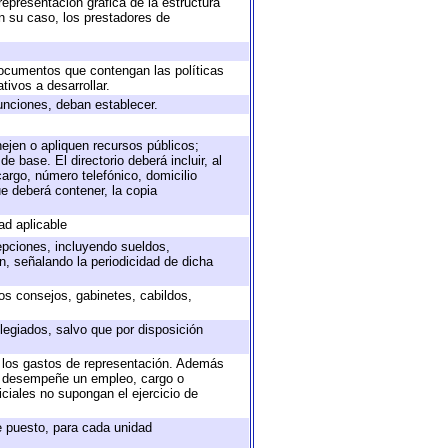
representación gráfica de la estructura
en su caso, los prestadores de
 documentos que contengan las políticas
ivos a desarrollar.
unciones, deban establecer.
nejen o apliquen recursos públicos;
e base. El directorio deberá incluir, al
argo, número telefónico, domicilio
ue deberá contener, la copia
ad aplicable
epciones, incluyendo sueldos,
, señalando la periodicidad de dicha
sos consejos, gabinetes, cabildos,
legiados, salvo que por disposición
o los gastos de representación. Además
ue desempeñe un empleo, cargo o
ciales no supongan el ejercicio de
de puesto, para cada unidad