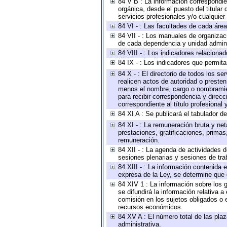
84 V B : La información correspondien
orgánica, desde el puesto del titular
servicios profesionales y/o cualquier 
84 VI - : Las facultades de cada área
84 VII - : Los manuales de organizac
de cada dependencia y unidad adminis
84 VIII - : Los indicadores relacion
84 IX - : Los indicadores que permita
84 X - : El directorio de todos los s
realicen actos de autoridad o presten
menos el nombre, cargo o nombramient
para recibir correspondencia y direcc
correspondiente al título profesional
84 XI A : Se publicará el tabulador d
84 XI - : La remuneración bruta y ne
prestaciones, gratificaciones, prima
remuneración.
84 XII - : La agenda de actividades d
sesiones plenarias y sesiones de tra
84 XIII - : La información contenida
expresa de la Ley, se determine que 
84 XIV 1 : La información sobre los
se difundirá la información relativa
comisión en los sujetos obligados o 
recursos económicos.
84 XV A : El número total de las plaz
administrativa.