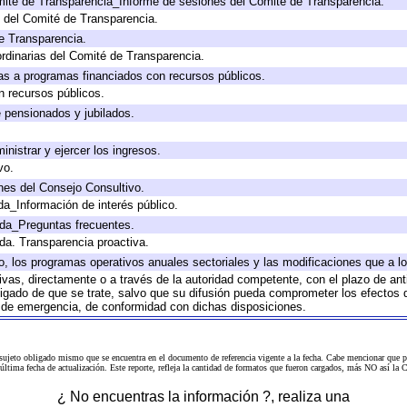
mité de Transparencia_Informe de sesiones del Comité de Transparencia.
 del Comité de Transparencia.
e Transparencia.
rdinarias del Comité de Transparencia.
as a programas financiados con recursos públicos.
n recursos públicos.
e pensionados y jubilados.
inistrar y ejercer los ingresos.
vo.
nes del Consejo Consultivo.
da_Información de interés público.
ada_Preguntas frecuentes.
ada. Transparencia proactiva.
llo, los programas operativos anuales sectoriales y las modificaciones que a
tivas, directamente o a través de la autoridad competente, con el plazo de an
bligado de que se trate, salvo que su difusión pueda comprometer los efectos 
s de emergencia, de conformidad con dichas disposiciones.
 sujeto obligado mismo que se encuentra en el
documento de referencia
vigente a la fecha. Cabe mencionar que p
a última fecha de actualización. Este reporte, refleja la cantidad de formatos que fueron cargados, más NO así
¿ No encuentras la información ?, realiza una