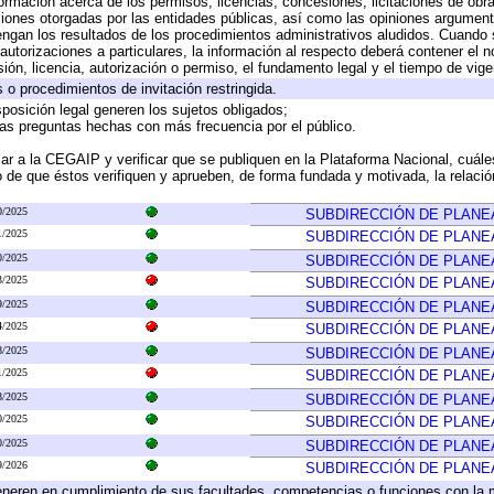
formación acerca de los permisos, licencias, concesiones, licitaciones de obr
ciones otorgadas por las entidades públicas, así como las opiniones argumento
gan los resultados de los procedimientos administrativos aludidos. Cuando s
utorizaciones a particulares, la información al respecto deberá contener el nom
ión, licencia, autorización o permiso, el fundamento legal y el tiempo de vige
 o procedimientos de invitación restringida.
posición legal generen los sujetos obligados;
las preguntas hechas con más frecuencia por el público.
ar a la CEGAIP y verificar que se publiquen en la Plataforma Nacional, cuále
to de que éstos verifiquen y aprueben, de forma fundada y motivada, la relaci
0/2025
SUBDIRECCIÓN DE PLANE
1/2025
SUBDIRECCIÓN DE PLANE
0/2025
SUBDIRECCIÓN DE PLANE
3/2025
SUBDIRECCIÓN DE PLANE
9/2025
SUBDIRECCIÓN DE PLANE
4/2025
SUBDIRECCIÓN DE PLANE
8/2025
SUBDIRECCIÓN DE PLANE
1/2025
SUBDIRECCIÓN DE PLANE
8/2025
SUBDIRECCIÓN DE PLANE
0/2025
SUBDIRECCIÓN DE PLANE
0/2025
SUBDIRECCIÓN DE PLANE
9/2026
SUBDIRECCIÓN DE PLANE
eneren en cumplimiento de sus facultades, competencias o funciones con la 