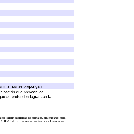
 los mismos se propongan.
ticipación que prevean las
que se pretenden lograr con la
uede existir duplicidad de formatos, sin embargo, para
 la CALIDAD de la información contenida en los mismos.