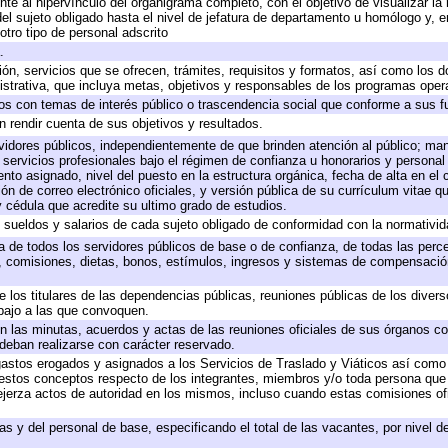
te al hipervínculo del organigrama completo, con el objetivo de visualizar la 
 del sujeto obligado hasta el nivel de jefatura de departamento u homólogo y, 
otro tipo de personal adscrito
.
ión, servicios que se ofrecen, trámites, requisitos y formatos, así como los
trativa, que incluya metas, objetivos y responsables de los programas operat
ados con temas de interés público o trascendencia social que conforme a sus f
n rendir cuenta de sus objetivos y resultados.
ervidores públicos, independientemente de que brinden atención al público; ma
 servicios profesionales bajo el régimen de confianza u honorarios y personal d
o asignado, nivel del puesto en la estructura orgánica, fecha de alta en el c
ión de correo electrónico oficiales, y versión pública de su currículum vitae q
 y cédula que acredite su ultimo grado de estudios.
e sueldos y salarios de cada sujeto obligado de conformidad con la normativid
ta de todos los servidores públicos de base o de confianza, de todas las perc
s, comisiones, dietas, bonos, estímulos, ingresos y sistemas de compensación
e los titulares de las dependencias públicas, reuniones públicas de los diver
bajo a las que convoquen.
 en las minutas, acuerdos y actas de las reuniones oficiales de sus órganos co
deban realizarse con carácter reservado.
 gastos erogados y asignados a los Servicios de Traslado y Viáticos así com
 a estos conceptos respecto de los integrantes, miembros y/o toda persona q
ejerza actos de autoridad en los mismos, incluso cuando estas comisiones ofi
as y del personal de base, especificando el total de las vacantes, por nivel 