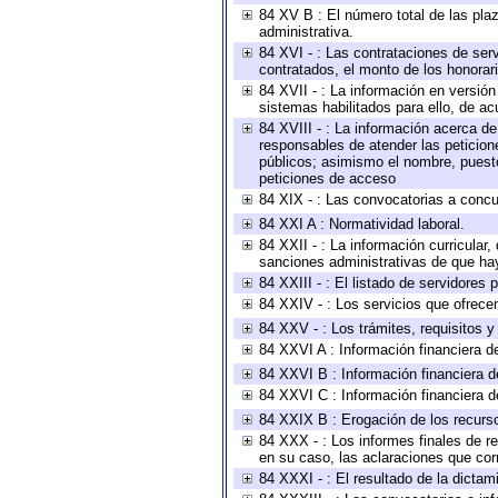
84 XV B : El número total de las plaz
administrativa.
84 XVI - : Las contrataciones de serv
contratados, el monto de los honorari
84 XVII - : La información en versión
sistemas habilitados para ello, de ac
84 XVIII - : La información acerca de
responsables de atender las peticion
públicos; asimismo el nombre, puesto,
peticiones de acceso
84 XIX - : Las convocatorias a concu
84 XXI A : Normatividad laboral.
84 XXII - : La información curricular,
sanciones administrativas de que hay
84 XXIII - : El listado de servidores
84 XXIV - : Los servicios que ofrecen
84 XXV - : Los trámites, requisitos 
84 XXVI A : Información financiera d
84 XXVI B : Información financiera d
84 XXVI C : Información financiera d
84 XXIX B : Erogación de los recursos
84 XXX - : Los informes finales de re
en su caso, las aclaraciones que co
84 XXXI - : El resultado de la dictam