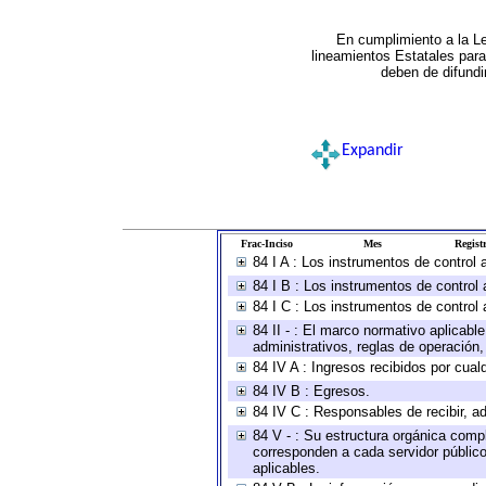
En cumplimiento a la L
lineamientos Estatales par
deben de difundi
Expandir
Frac-Inciso
Mes
Registr
84 I A : Los instrumentos de control
84 I B : Los instrumentos de control 
84 I C : Los instrumentos de control 
84 II - : El marco normativo aplicabl
administrativos, reglas de operación, c
84 IV A : Ingresos recibidos por cual
84 IV B : Egresos.
84 IV C : Responsables de recibir, ad
84 V - : Su estructura orgánica compl
corresponden a cada servidor público
aplicables.