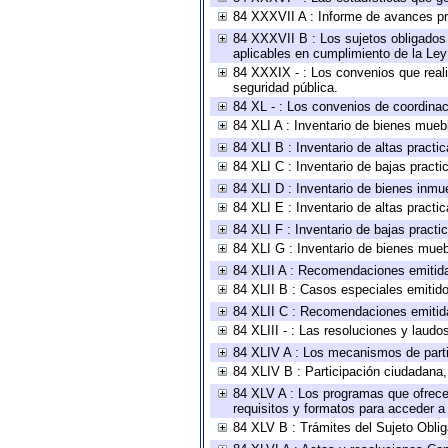
84 XXXVII A : Informe de avances pr
84 XXXVII B : Los sujetos obligados 
aplicables en cumplimiento de la Le
84 XXXIX - : Los convenios que reali
seguridad pública.
84 XL - : Los convenios de coordinac
84 XLI A : Inventario de bienes mueb
84 XLI B : Inventario de altas pract
84 XLI C : Inventario de bajas pract
84 XLI D : Inventario de bienes inmu
84 XLI E : Inventario de altas pract
84 XLI F : Inventario de bajas pract
84 XLI G : Inventario de bienes mue
84 XLII A : Recomendaciones emitid
84 XLII B : Casos especiales emitid
84 XLII C : Recomendaciones emitid
84 XLIII - : Las resoluciones y laud
84 XLIV A : Los mecanismos de parti
84 XLIV B : Participación ciudadana
84 XLV A : Los programas que ofrecen
requisitos y formatos para acceder 
84 XLV B : Trámites del Sujeto Obli