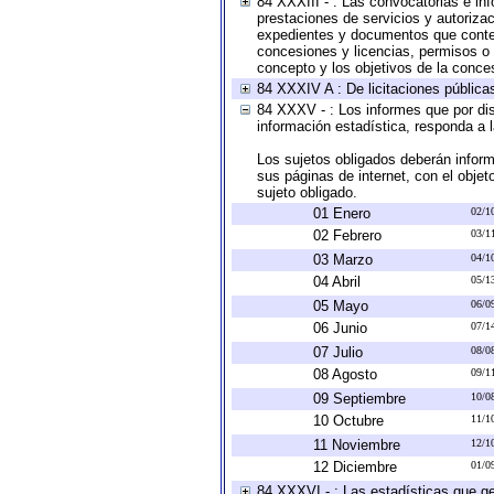
84 XXXIII - : Las convocatorias e in
prestaciones de servicios y autoriza
expedientes y documentos que conten
concesiones y licencias, permisos o a
concepto y los objetivos de la conces
84 XXXIV A : De licitaciones públicas
84 XXXV - : Los informes que por dis
información estadística, responda a 
Los sujetos obligados deberán inform
sus páginas de internet, con el obje
sujeto obligado.
01 Enero
02/1
02 Febrero
03/1
03 Marzo
04/1
04 Abril
05/1
05 Mayo
06/0
06 Junio
07/1
07 Julio
08/0
08 Agosto
09/1
09 Septiembre
10/0
10 Octubre
11/1
11 Noviembre
12/1
12 Diciembre
01/0
84 XXXVI - : Las estadísticas que g