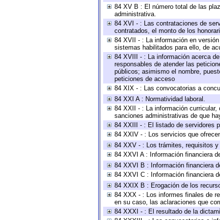
84 XV B : El número total de las plaz
administrativa.
84 XVI - : Las contrataciones de serv
contratados, el monto de los honorari
84 XVII - : La información en versión
sistemas habilitados para ello, de ac
84 XVIII - : La información acerca de
responsables de atender las peticion
públicos; asimismo el nombre, puesto,
peticiones de acceso
84 XIX - : Las convocatorias a concu
84 XXI A : Normatividad laboral.
84 XXII - : La información curricular,
sanciones administrativas de que hay
84 XXIII - : El listado de servidores
84 XXIV - : Los servicios que ofrecen
84 XXV - : Los trámites, requisitos 
84 XXVI A : Información financiera d
84 XXVI B : Información financiera d
84 XXVI C : Información financiera d
84 XXIX B : Erogación de los recursos
84 XXX - : Los informes finales de re
en su caso, las aclaraciones que co
84 XXXI - : El resultado de la dictam