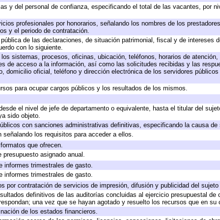
as y del personal de confianza, especificando el total de las vacantes, por n
icios profesionales por honorarios, señalando los nombres de los prestadores 
os y el periodo de contratación.
 pública de las declaraciones, de situación patrimonial, fiscal y de intereses d
uerdo con lo siguiente.
 los sistemas, procesos, oficinas, ubicación, teléfonos, horarios de atención,
es de acceso a la información, así como las solicitudes recibidas y las respu
 domicilio oficial, teléfono y dirección electrónica de los servidores público
rsos para ocupar cargos públicos y los resultados de los mismos.
 desde el nivel de jefe de departamento o equivalente, hasta el titular del suj
a sido objeto.
 públicos con sanciones administrativas definitivas, especificando la causa de 
 señalando los requisitos para acceder a ellos.
y formatos que ofrecen.
e presupuesto asignado anual.
e informes trimestrales de gasto.
e informes trimestrales de gasto.
 por contratación de servicios de impresión, difusión y publicidad del sujeto
sultados definitivos de las auditorías concluidas al ejercicio presupuestal de 
rrespondan; una vez que se hayan agotado y resuelto los recursos que en su
inación de los estados financieros.