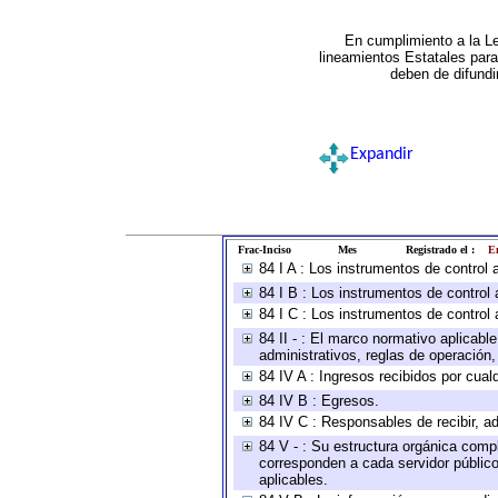
En cumplimiento a la L
lineamientos Estatales par
deben de difundi
Expandir
Frac-Inciso
Mes
Registrado el :
En
84 I A : Los instrumentos de control
84 I B : Los instrumentos de control 
84 I C : Los instrumentos de control 
84 II - : El marco normativo aplicabl
administrativos, reglas de operación, c
84 IV A : Ingresos recibidos por cual
84 IV B : Egresos.
84 IV C : Responsables de recibir, ad
84 V - : Su estructura orgánica compl
corresponden a cada servidor público
aplicables.