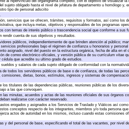
te al hipervínculo del organigrama completo, con el objetivo de visualizar la 
 del sujeto obligado hasta el nivel de jefatura de departamento u homólogo y, 
otro tipo de personal adscrito
.
ión, servicios que se ofrecen, trámites, requisitos y formatos, así como los
trativa, que incluya metas, objetivos y responsables de los programas operat
ados con temas de interés público o trascendencia social que conforme a sus f
n rendir cuenta de sus objetivos y resultados.
ervidores públicos, independientemente de que brinden atención al público; ma
 servicios profesionales bajo el régimen de confianza u honorarios y personal d
o asignado, nivel del puesto en la estructura orgánica, fecha de alta en el c
ión de correo electrónico oficiales, y versión pública de su currículum vitae q
 y cédula que acredite su ultimo grado de estudios.
e sueldos y salarios de cada sujeto obligado de conformidad con la normativid
ta de todos los servidores públicos de base o de confianza, de todas las perc
s, comisiones, dietas, bonos, estímulos, ingresos y sistemas de compensación
e los titulares de las dependencias públicas, reuniones públicas de los diver
bajo a las que convoquen.
 en las minutas, acuerdos y actas de las reuniones oficiales de sus órganos co
deban realizarse con carácter reservado.
 gastos erogados y asignados a los Servicios de Traslado y Viáticos así com
 a estos conceptos respecto de los integrantes, miembros y/o toda persona q
ejerza actos de autoridad en los mismos, incluso cuando estas comisiones ofi
as y del personal de base, especificando el total de las vacantes, por nivel 