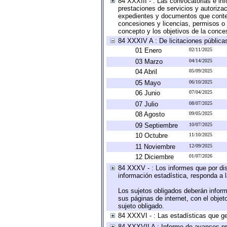
84 XXXIII - : Las convocatorias e in
prestaciones de servicios y autoriza
expedientes y documentos que conten
concesiones y licencias, permisos o a
concepto y los objetivos de la conces
84 XXXIV A : De licitaciones públicas
01 Enero
02/11/2025
03 Marzo
04/14/2025
04 Abril
05/09/2025
05 Mayo
06/10/2025
06 Junio
07/04/2025
07 Julio
08/07/2025
08 Agosto
09/05/2025
09 Septiembre
10/07/2025
10 Octubre
11/10/2025
11 Noviembre
12/09/2025
12 Diciembre
01/07/2026
84 XXXV - : Los informes que por dis
información estadística, responda a 
Los sujetos obligados deberán inform
sus páginas de internet, con el obje
sujeto obligado.
84 XXXVI - : Las estadísticas que g
84 XXXVII A : Informe de avances pr