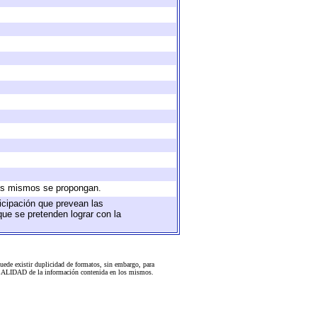
 los mismos se propongan.
ticipación que prevean las
que se pretenden lograr con la
uede existir duplicidad de formatos, sin embargo, para
 la CALIDAD de la información contenida en los mismos.