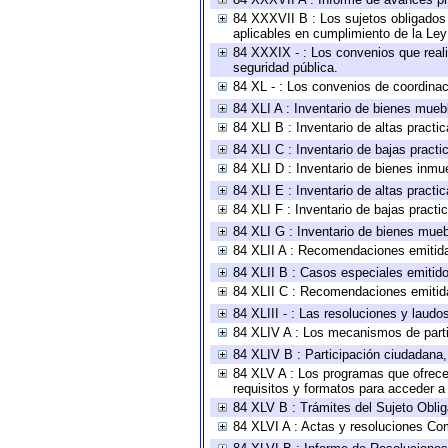
84 XXXVII B : Los sujetos obligados 
aplicables en cumplimiento de la Le
84 XXXIX - : Los convenios que reali
seguridad pública.
84 XL - : Los convenios de coordinac
84 XLI A : Inventario de bienes mueb
84 XLI B : Inventario de altas pract
84 XLI C : Inventario de bajas pract
84 XLI D : Inventario de bienes inmu
84 XLI E : Inventario de altas pract
84 XLI F : Inventario de bajas pract
84 XLI G : Inventario de bienes mue
84 XLII A : Recomendaciones emitid
84 XLII B : Casos especiales emitid
84 XLII C : Recomendaciones emitid
84 XLIII - : Las resoluciones y laud
84 XLIV A : Los mecanismos de parti
84 XLIV B : Participación ciudadana
84 XLV A : Los programas que ofrecen
requisitos y formatos para acceder 
84 XLV B : Trámites del Sujeto Obli
84 XLVI A : Actas y resoluciones Co