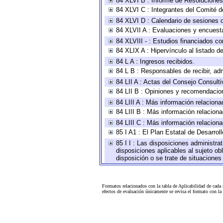
84 XLVI B : Informe de Resoluciones
84 XLVI C : Integrantes del Comité d
84 XLVI D : Calendario de sesiones o
84 XLVII A : Evaluaciones y encuest
84 XLVIII - : Estudios financiados co
84 XLIX A : Hipervínculo al listado d
84 L A : Ingresos recibidos.
84 L B : Responsables de recibir, adm
84 LII A : Actas del Consejo Consulti
84 LII B : Opiniones y recomendacio
84 LIII A : Más información relaciona
84 LIII B : Más información relacion
84 LIII C : Más información relacion
85 I A1 : El Plan Estatal de Desarro
85 I I : Las disposiciones administra
disposiciones aplicables al sujeto o
disposición o se trate de situacione
Formatos relacionados con la tabla de Aplicabilidad de cada
efectos de evaluación únicamente se revisa el formato con l