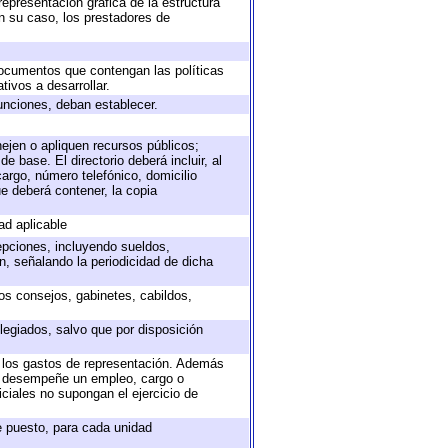
representación gráfica de la estructura
en su caso, los prestadores de
 documentos que contengan las políticas
ivos a desarrollar.
unciones, deban establecer.
nejen o apliquen recursos públicos;
e base. El directorio deberá incluir, al
argo, número telefónico, domicilio
ue deberá contener, la copia
ad aplicable
epciones, incluyendo sueldos,
, señalando la periodicidad de dicha
sos consejos, gabinetes, cabildos,
legiados, salvo que por disposición
o los gastos de representación. Además
ue desempeñe un empleo, cargo o
ciales no supongan el ejercicio de
de puesto, para cada unidad