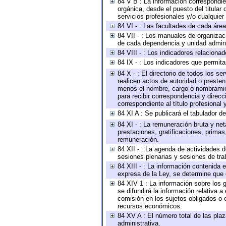
84 V B : La información correspondien
orgánica, desde el puesto del titular
servicios profesionales y/o cualquier 
84 VI - : Las facultades de cada área
84 VII - : Los manuales de organizac
de cada dependencia y unidad adminis
84 VIII - : Los indicadores relacion
84 IX - : Los indicadores que permita
84 X - : El directorio de todos los s
realicen actos de autoridad o presten
menos el nombre, cargo o nombramient
para recibir correspondencia y direcc
correspondiente al título profesional
84 XI A : Se publicará el tabulador d
84 XI - : La remuneración bruta y ne
prestaciones, gratificaciones, prima
remuneración.
84 XII - : La agenda de actividades d
sesiones plenarias y sesiones de tra
84 XIII - : La información contenida
expresa de la Ley, se determine que 
84 XIV 1 : La información sobre los
se difundirá la información relativa
comisión en los sujetos obligados o 
recursos económicos.
84 XV A : El número total de las plaz
administrativa.