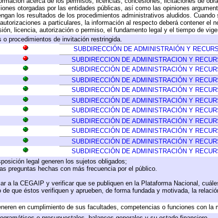
formación acerca de los permisos, licencias, concesiones, licitaciones de obr
ciones otorgadas por las entidades públicas, así como las opiniones argumento
gan los resultados de los procedimientos administrativos aludidos. Cuando s
utorizaciones a particulares, la información al respecto deberá contener el nom
ión, licencia, autorización o permiso, el fundamento legal y el tiempo de vige
 o procedimientos de invitación restringida.
SUBDIRECCIÓN DE ADMINISTRAIÓN Y RECU
SUBDIRECCION DE ADMINISTRACION Y RECU
SUBDIRECCIÓN DE ADMINISTRACIÓN Y RECU
SUBDIRECCIÓN DE ADMINISTRACIÓN Y RECU
SUBDIRECCIÓN DE ADMINISTRACIÓN Y RECU
SUBDIRECCIÓN DE ADMINISTRACIÓN Y RECU
SUBDIRECCIÓN DE ADMINISTRACIÓN Y RECU
SUBDIRECCIÓN DE ADMINISTRACIÓN Y RECU
SUBDIRECCIÓN DE ADMINISTRACIÓN Y RECU
SUBDIRECCIÓN DE ADMINISTRACIÓN Y RECU
SUBDIRECCIÓN DE ADMINISTRACIÓN Y RECU
posición legal generen los sujetos obligados;
las preguntas hechas con más frecuencia por el público.
ar a la CEGAIP y verificar que se publiquen en la Plataforma Nacional, cuále
to de que éstos verifiquen y aprueben, de forma fundada y motivada, la relaci
eneren en cumplimiento de sus facultades, competencias o funciones con la 
ogramáticos o presupuestales, balances generales y su estado financiero.