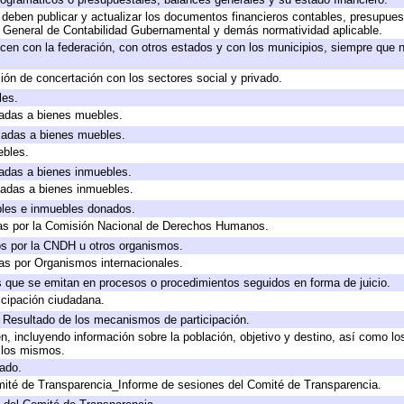
deben publicar y actualizar los documentos financieros contables, presupues
y General de Contabilidad Gubernamental y demás normatividad aplicable.
cen con la federación, con otros estados y con los municipios, siempre que 
ión de concertación con los sectores social y privado.
les.
icadas a bienes muebles.
icadas a bienes muebles.
ebles.
icadas a bienes inmuebles.
icadas a bienes inmuebles.
bles e inmuebles donados.
as por la Comisión Nacional de Derechos Humanos.
os por la CNDH u otros organismos.
as por Organismos internacionales.
os que se emitan en procesos o procedimientos seguidos en forma de juicio.
cipación ciudadana.
, Resultado de los mecanismos de participación.
, incluyendo información sobre la población, objetivo y destino, así como lo
a los mismos.
gado.
mité de Transparencia_Informe de sesiones del Comité de Transparencia.