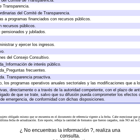
 del Comité de Transparencia.
e Transparencia.
rdinarias del Comité de Transparencia.
as a programas financiados con recursos públicos.
n recursos públicos.
e pensionados y jubilados.
inistrar y ejercer los ingresos.
vo.
nes del Consejo Consultivo.
da_Información de interés público.
ada_Preguntas frecuentes.
ada. Transparencia proactiva.
llo, los programas operativos anuales sectoriales y las modificaciones que a
tivas, directamente o a través de la autoridad competente, con el plazo de an
bligado de que se trate, salvo que su difusión pueda comprometer los efectos 
s de emergencia, de conformidad con dichas disposiciones.
 sujeto obligado mismo que se encuentra en el
documento de referencia
vigente a la fecha. Cabe mencionar que p
a última fecha de actualización. Este reporte, refleja la cantidad de formatos que fueron cargados, más NO así
¿ No encuentras la información ?, realiza una
consulta.