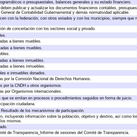
ogramáticos o presupuestales, balances generales y su estado financiero.
deben publicar y actualizar los documentos financieros contables, presupues
y General de Contabilidad Gubernamental y demás normatividad aplicable.
cen con la federación, con otros estados y con los municipios, siempre que 
ión de concertación con los sectores social y privado.
les.
icadas a bienes muebles.
icadas a bienes muebles.
ebles.
icadas a bienes inmuebles.
icadas a bienes inmuebles.
bles e inmuebles donados.
as por la Comisión Nacional de Derechos Humanos.
os por la CNDH u otros organismos.
as por Organismos internacionales.
os que se emitan en procesos o procedimientos seguidos en forma de juicio.
cipación ciudadana.
, Resultado de los mecanismos de participación.
, incluyendo información sobre la población, objetivo y destino, así como lo
a los mismos.
gado.
mité de Transparencia_Informe de sesiones del Comité de Transparencia.