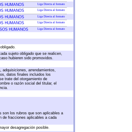
SOS HUMANOS
Liga Directa al formato
SOS HUMANOS
Liga Directa al formato
SOS HUMANOS
Liga Directa al formato
SOS HUMANOS
Liga Directa al formato
RSOS HUMANOS
Liga Directa al formato
 obligado.
cada sujeto obligado que se realicen,
 caso hubieren sido promovidos.
a, adquisiciones, arrendamientos,
s, datos finales incluidos los
e trate del otorgamiento de
bre o razón social del titular, el
ncia.
s son los rubros que son aplicables a
ón de fracciones aplicables a cada
mayor desagregación posible.