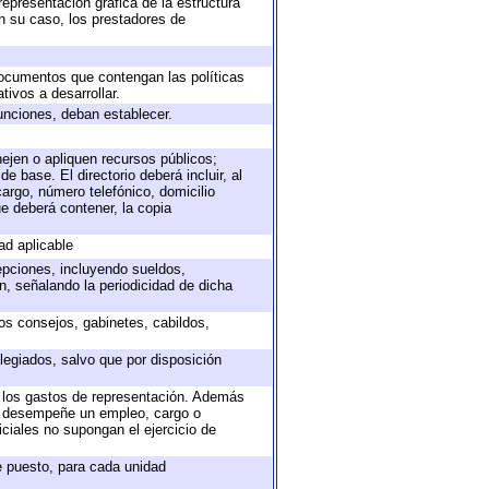
representación gráfica de la estructura
en su caso, los prestadores de
 documentos que contengan las políticas
ivos a desarrollar.
unciones, deban establecer.
nejen o apliquen recursos públicos;
e base. El directorio deberá incluir, al
argo, número telefónico, domicilio
ue deberá contener, la copia
ad aplicable
epciones, incluyendo sueldos,
, señalando la periodicidad de dicha
sos consejos, gabinetes, cabildos,
legiados, salvo que por disposición
o los gastos de representación. Además
ue desempeñe un empleo, cargo o
ciales no supongan el ejercicio de
de puesto, para cada unidad