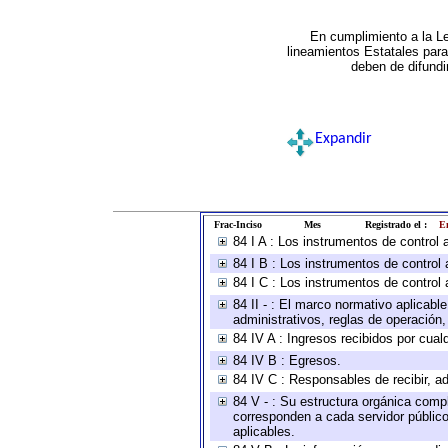
En cumplimiento a la L
lineamientos Estatales par
deben de difundi
Expandir
Frac-Inciso
Mes
Registrado el :
En
84 I A : Los instrumentos de control
84 I B : Los instrumentos de control 
84 I C : Los instrumentos de control 
84 II - : El marco normativo aplicabl
administrativos, reglas de operación, c
84 IV A : Ingresos recibidos por cual
84 IV B : Egresos.
84 IV C : Responsables de recibir, ad
84 V - : Su estructura orgánica compl
corresponden a cada servidor público
aplicables.