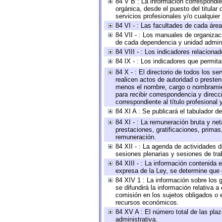
84 V B : La información correspondien
orgánica, desde el puesto del titular
servicios profesionales y/o cualquier 
84 VI - : Las facultades de cada área
84 VII - : Los manuales de organizac
de cada dependencia y unidad adminis
84 VIII - : Los indicadores relacion
84 IX - : Los indicadores que permita
84 X - : El directorio de todos los s
realicen actos de autoridad o presten
menos el nombre, cargo o nombramient
para recibir correspondencia y direcc
correspondiente al título profesional
84 XI A : Se publicará el tabulador d
84 XI - : La remuneración bruta y ne
prestaciones, gratificaciones, prima
remuneración.
84 XII - : La agenda de actividades d
sesiones plenarias y sesiones de tra
84 XIII - : La información contenida
expresa de la Ley, se determine que 
84 XIV 1 : La información sobre los
se difundirá la información relativa
comisión en los sujetos obligados o 
recursos económicos.
84 XV A : El número total de las plaz
administrativa.