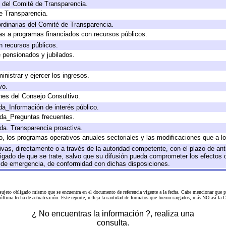
 del Comité de Transparencia.
e Transparencia.
rdinarias del Comité de Transparencia.
as a programas financiados con recursos públicos.
n recursos públicos.
e pensionados y jubilados.
inistrar y ejercer los ingresos.
vo.
nes del Consejo Consultivo.
da_Información de interés público.
ada_Preguntas frecuentes.
ada. Transparencia proactiva.
llo, los programas operativos anuales sectoriales y las modificaciones que a
tivas, directamente o a través de la autoridad competente, con el plazo de an
bligado de que se trate, salvo que su difusión pueda comprometer los efectos 
s de emergencia, de conformidad con dichas disposiciones.
 sujeto obligado mismo que se encuentra en el
documento de referencia
vigente a la fecha. Cabe mencionar que p
a última fecha de actualización. Este reporte, refleja la cantidad de formatos que fueron cargados, más NO así
¿ No encuentras la información ?, realiza una
consulta.