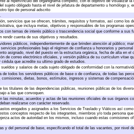
te al hipervínculo del organigrama completo, con el objetivo de visualizar la 
 del sujeto obligado hasta el nivel de jefatura de departamento u homólogo y, 
otro tipo de personal adscrito
.
ión, servicios que se ofrecen, trámites, requisitos y formatos, así como los
trativa, que incluya metas, objetivos y responsables de los programas operat
ados con temas de interés público o trascendencia social que conforme a sus f
n rendir cuenta de sus objetivos y resultados.
ervidores públicos, independientemente de que brinden atención al público; ma
 servicios profesionales bajo el régimen de confianza u honorarios y personal d
o asignado, nivel del puesto en la estructura orgánica, fecha de alta en el c
ión de correo electrónico oficiales, y versión pública de su currículum vitae q
 y cédula que acredite su ultimo grado de estudios.
e sueldos y salarios de cada sujeto obligado de conformidad con la normativid
ta de todos los servidores públicos de base o de confianza, de todas las perc
s, comisiones, dietas, bonos, estímulos, ingresos y sistemas de compensación
e los titulares de las dependencias públicas, reuniones públicas de los diver
bajo a las que convoquen.
 en las minutas, acuerdos y actas de las reuniones oficiales de sus órganos co
deban realizarse con carácter reservado.
 gastos erogados y asignados a los Servicios de Traslado y Viáticos así com
 a estos conceptos respecto de los integrantes, miembros y/o toda persona q
ejerza actos de autoridad en los mismos, incluso cuando estas comisiones ofi
as y del personal de base, especificando el total de las vacantes, por nivel 