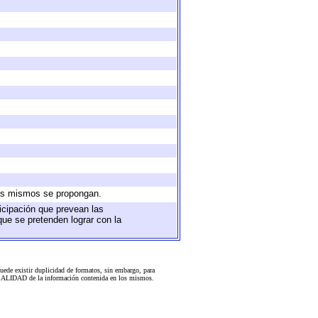
 los mismos se propongan.
ticipación que prevean las
que se pretenden lograr con la
uede existir duplicidad de formatos, sin embargo, para
 la CALIDAD de la información contenida en los mismos.