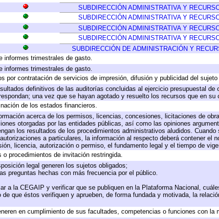
SUBDIRECCIÓN ADMINISTRATIVA Y RECUR
SUBDIRECCIÓN ADMINISTRATIVA Y RECUR
SUBDIRECCIÓN ADMINISTRATIVA Y RECUR
SUBDIRECCIÓN ADMINISTRATIVA Y RECUR
SUBDIRECCIÓN DE ADMINISTRACIÓN Y RECU
e informes trimestrales de gasto.
e informes trimestrales de gasto.
 por contratación de servicios de impresión, difusión y publicidad del sujeto
sultados definitivos de las auditorías concluidas al ejercicio presupuestal de 
rrespondan; una vez que se hayan agotado y resuelto los recursos que en su
inación de los estados financieros.
formación acerca de los permisos, licencias, concesiones, licitaciones de obr
ciones otorgadas por las entidades públicas, así como las opiniones argumento
gan los resultados de los procedimientos administrativos aludidos. Cuando s
utorizaciones a particulares, la información al respecto deberá contener el nom
ión, licencia, autorización o permiso, el fundamento legal y el tiempo de vige
 o procedimientos de invitación restringida.
posición legal generen los sujetos obligados;
las preguntas hechas con más frecuencia por el público.
ar a la CEGAIP y verificar que se publiquen en la Plataforma Nacional, cuále
to de que éstos verifiquen y aprueben, de forma fundada y motivada, la relaci
eneren en cumplimiento de sus facultades, competencias o funciones con la 