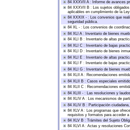
84 XXXVII A : Informe de avances pr
84 XXXVII B : Los sujetos obligados 
aplicables en cumplimiento de la Le
84 XXXIX - : Los convenios que reali
seguridad pública.
84 XL - : Los convenios de coordinac
84 XLI A : Inventario de bienes mueb
84 XLI B : Inventario de altas pract
84 XLI C : Inventario de bajas pract
84 XLI D : Inventario de bienes inmu
84 XLI E : Inventario de altas pract
84 XLI F : Inventario de bajas pract
84 XLI G : Inventario de bienes mue
84 XLII A : Recomendaciones emitid
84 XLII B : Casos especiales emitid
84 XLII C : Recomendaciones emitid
84 XLIII - : Las resoluciones y laud
84 XLIV A : Los mecanismos de parti
84 XLIV B : Participación ciudadana
84 XLV A : Los programas que ofrecen
requisitos y formatos para acceder 
84 XLV B : Trámites del Sujeto Obli
84 XLVI A : Actas y resoluciones Co