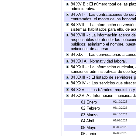
84 XV B : El número total de las plaz
administrativa.
84 XVI - : Las contrataciones de serv
contratados, el monto de los honorari
84 XVII - : La información en versión
sistemas habilitados para ello, de ac
84 XVIII - : La información acerca de
responsables de atender las peticion
públicos; asimismo el nombre, puesto,
peticiones de acceso
84 XIX - : Las convocatorias a concu
84 XXI A : Normatividad laboral.
84 XXII - : La información curricular,
sanciones administrativas de que hay
84 XXIII - : El listado de servidores
84 XXIV - : Los servicios que ofrecen
84 XXV - : Los trámites, requisitos 
84 XXVI A : Información financiera d
01 Enero
02/10/2025
02 Febrero
03/10/2025
03 Marzo
04/10/2025
04 Abril
05/09/2025
05 Mayo
06/09/2025
06 Junio
07/09/2025