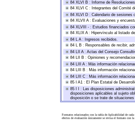
84 XLVI B : Informe de Resoluciones
84 XLVI C : Integrantes del Comité d
84 XLVI D : Calendario de sesiones o
84 XLVII A : Evaluaciones y encuest
84 XLVIII - : Estudios financiados co
84 XLIX A : Hipervínculo al listado d
84 L A : Ingresos recibidos.
84 L B : Responsables de recibir, adm
84 LII A : Actas del Consejo Consulti
84 LII B : Opiniones y recomendacio
84 LIII A : Más información relaciona
84 LIII B : Más información relacion
84 LIII C : Más información relacion
85 I A1 : El Plan Estatal de Desarro
85 I I : Las disposiciones administra
disposiciones aplicables al sujeto o
disposición o se trate de situacione
Formatos relacionados con la tabla de Aplicabilidad de cada
efectos de evaluación únicamente se revisa el formato con l