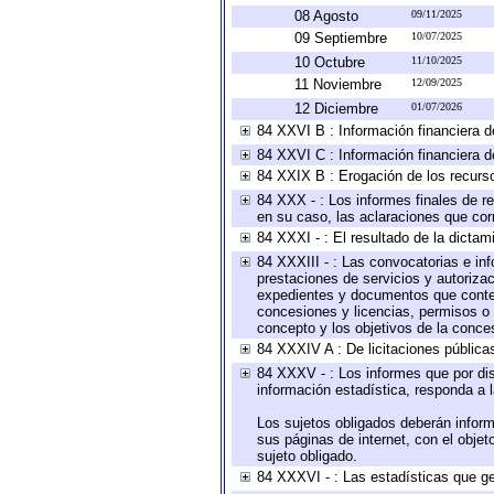
08 Agosto
09/11/2025
09 Septiembre
10/07/2025
10 Octubre
11/10/2025
11 Noviembre
12/09/2025
12 Diciembre
01/07/2026
84 XXVI B : Información financiera d
84 XXVI C : Información financiera d
84 XXIX B : Erogación de los recursos
84 XXX - : Los informes finales de re
en su caso, las aclaraciones que co
84 XXXI - : El resultado de la dictam
84 XXXIII - : Las convocatorias e in
prestaciones de servicios y autoriza
expedientes y documentos que conten
concesiones y licencias, permisos o a
concepto y los objetivos de la conces
84 XXXIV A : De licitaciones públicas
84 XXXV - : Los informes que por dis
información estadística, responda a 
Los sujetos obligados deberán inform
sus páginas de internet, con el obje
sujeto obligado.
84 XXXVI - : Las estadísticas que g