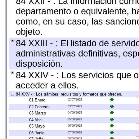
84 XXII - : La información curri
departamento o equivalente, hast
como, en su caso, las sancion
objeto.
84 XXIII - : El listado de serv
administrativas definitivas, es
disposición.
84 XXIV - : Los servicios que 
acceder a ellos.
84 XXV - : Los trámites, requisitos y formatos que ofrecen.
01 Enero
02/07/2025
02 Febrero
03/07/2025
03 Marzo
04/09/2025
04 Abril
05/08/2025
05 Mayo
06/09/2025
06 Junio
07/08/2025
08/08/2025