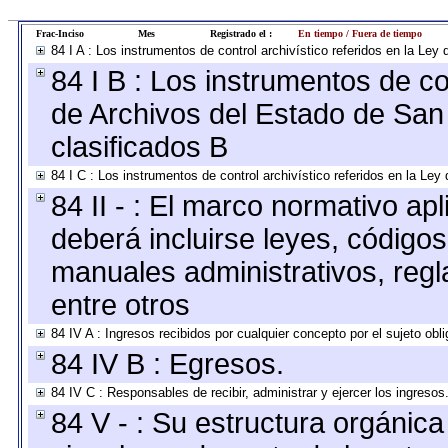
Frac-Inciso
Mes
Registrado el :
En tiempo / Fuera de tiempo
84 I A : Los instrumentos de control archivístico referidos en la L
84 I B : Los instrumentos de con
de Archivos del Estado de San 
clasificados B
84 I C : Los instrumentos de control archivístico referidos en la Le
84 II - : El marco normativo apl
deberá incluirse leyes, código
manuales administrativos, regla
entre otros
84 IV A : Ingresos recibidos por cualquier concepto por el sujeto obl
84 IV B : Egresos.
84 IV C : Responsables de recibir, administrar y ejercer los ingresos
84 V - : Su estructura orgánic