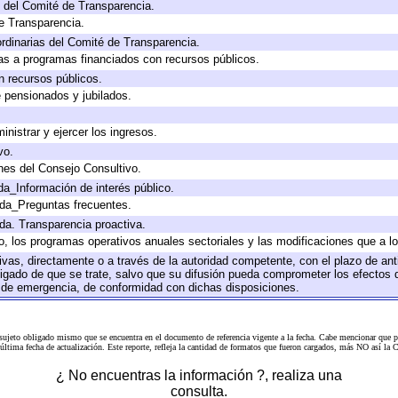
 del Comité de Transparencia.
e Transparencia.
rdinarias del Comité de Transparencia.
as a programas financiados con recursos públicos.
n recursos públicos.
e pensionados y jubilados.
inistrar y ejercer los ingresos.
vo.
nes del Consejo Consultivo.
da_Información de interés público.
ada_Preguntas frecuentes.
ada. Transparencia proactiva.
llo, los programas operativos anuales sectoriales y las modificaciones que a
tivas, directamente o a través de la autoridad competente, con el plazo de an
bligado de que se trate, salvo que su difusión pueda comprometer los efectos 
s de emergencia, de conformidad con dichas disposiciones.
 sujeto obligado mismo que se encuentra en el
documento de referencia
vigente a la fecha. Cabe mencionar que p
a última fecha de actualización. Este reporte, refleja la cantidad de formatos que fueron cargados, más NO así
¿ No encuentras la información ?, realiza una
consulta.