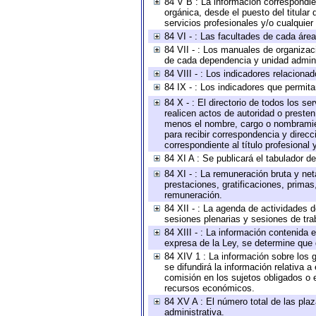
84 V B : La información correspondien
orgánica, desde el puesto del titular
servicios profesionales y/o cualquier 
84 VI - : Las facultades de cada área
84 VII - : Los manuales de organizac
de cada dependencia y unidad adminis
84 VIII - : Los indicadores relacion
84 IX - : Los indicadores que permita
84 X - : El directorio de todos los s
realicen actos de autoridad o presten
menos el nombre, cargo o nombramient
para recibir correspondencia y direcc
correspondiente al título profesional
84 XI A : Se publicará el tabulador d
84 XI - : La remuneración bruta y ne
prestaciones, gratificaciones, prima
remuneración.
84 XII - : La agenda de actividades d
sesiones plenarias y sesiones de tra
84 XIII - : La información contenida
expresa de la Ley, se determine que 
84 XIV 1 : La información sobre los
se difundirá la información relativa
comisión en los sujetos obligados o 
recursos económicos.
84 XV A : El número total de las plaz
administrativa.