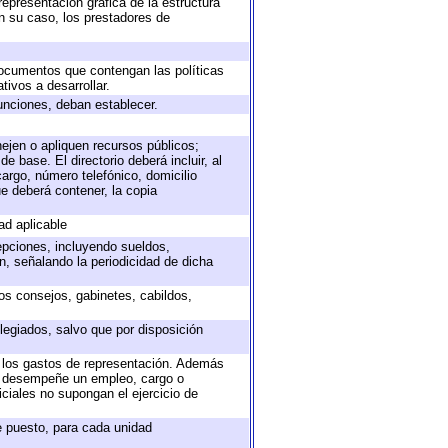
representación gráfica de la estructura
en su caso, los prestadores de
 documentos que contengan las políticas
ivos a desarrollar.
unciones, deban establecer.
nejen o apliquen recursos públicos;
e base. El directorio deberá incluir, al
argo, número telefónico, domicilio
ue deberá contener, la copia
ad aplicable
epciones, incluyendo sueldos,
, señalando la periodicidad de dicha
sos consejos, gabinetes, cabildos,
legiados, salvo que por disposición
o los gastos de representación. Además
ue desempeñe un empleo, cargo o
ciales no supongan el ejercicio de
de puesto, para cada unidad