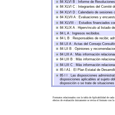
84 XLVI B : Informe de Resoluciones
84 XLVI C : Integrantes del Comité d
84 XLVI D : Calendario de sesiones o
84 XLVII A : Evaluaciones y encuest
84 XLVIII - : Estudios financiados co
84 XLIX A : Hipervínculo al listado d
84 L A : Ingresos recibidos.
84 L B : Responsables de recibir, adm
84 LII A : Actas del Consejo Consulti
84 LII B : Opiniones y recomendacio
84 LIII A : Más información relaciona
84 LIII B : Más información relacion
84 LIII C : Más información relacion
85 I A1 : El Plan Estatal de Desarro
85 I I : Las disposiciones administra
disposiciones aplicables al sujeto o
disposición o se trate de situacione
Formatos relacionados con la tabla de Aplicabilidad de cada
efectos de evaluación únicamente se revisa el formato con l