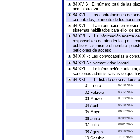
84 XV B : El número total de las plaz
administrativa.
84 XVI - : Las contrataciones de serv
contratados, el monto de los honorari
84 XVII - : La información en versión
sistemas habilitados para ello, de ac
84 XVIII - : La información acerca de
responsables de atender las peticion
públicos; asimismo el nombre, puesto,
peticiones de acceso
84 XIX - : Las convocatorias a concu
84 XXI A : Normatividad laboral.
84 XXII - : La información curricular,
sanciones administrativas de que hay
84 XXIII - : El listado de servidores
01 Enero
02/10/2025
02 Febrero
03/12/2025
03 Marzo
04/13/2025
04 Abril
05/10/2025
05 Mayo
06/12/2025
06 Junio
07/09/2025
07 Julio
08/01/2025
08 Agosto
09/10/2025
10 Octubre
11/11/2025