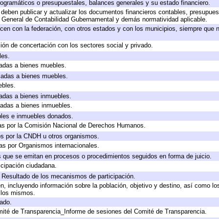
ogramáticos o presupuestales, balances generales y su estado financiero.
deben publicar y actualizar los documentos financieros contables, presupues
y General de Contabilidad Gubernamental y demás normatividad aplicable.
cen con la federación, con otros estados y con los municipios, siempre que 
ión de concertación con los sectores social y privado.
les.
icadas a bienes muebles.
icadas a bienes muebles.
ebles.
icadas a bienes inmuebles.
icadas a bienes inmuebles.
bles e inmuebles donados.
as por la Comisión Nacional de Derechos Humanos.
os por la CNDH u otros organismos.
as por Organismos internacionales.
os que se emitan en procesos o procedimientos seguidos en forma de juicio.
cipación ciudadana.
, Resultado de los mecanismos de participación.
, incluyendo información sobre la población, objetivo y destino, así como lo
a los mismos.
gado.
mité de Transparencia_Informe de sesiones del Comité de Transparencia.