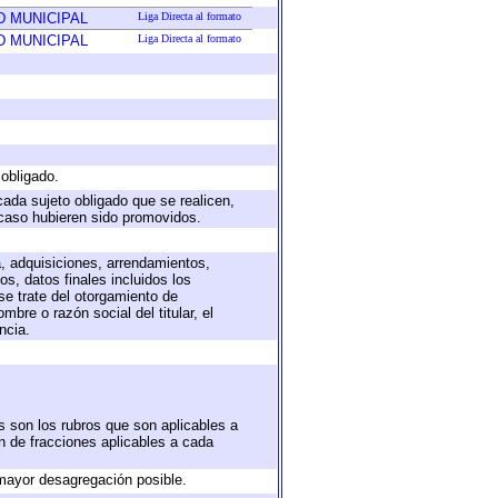
D MUNICIPAL
Liga Directa al formato
D MUNICIPAL
Liga Directa al formato
 obligado.
cada sujeto obligado que se realicen,
 caso hubieren sido promovidos.
a, adquisiciones, arrendamientos,
s, datos finales incluidos los
e trate del otorgamiento de
bre o razón social del titular, el
ncia.
s son los rubros que son aplicables a
ón de fracciones aplicables a cada
mayor desagregación posible.