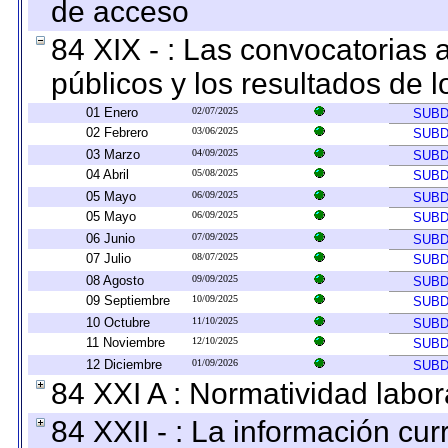
de acceso
84 XIX - : Las convocatorias
públicos y los resultados de 
01 Enero
02/07/2025
SUBD
02 Febrero
03/06/2025
SUBD
03 Marzo
04/09/2025
SUBD
04 Abril
05/08/2025
SUBD
05 Mayo
06/09/2025
SUBD
05 Mayo
06/09/2025
SUBD
06 Junio
07/09/2025
SUBD
07 Julio
08/07/2025
SUBD
08 Agosto
09/09/2025
SUBD
09 Septiembre
10/09/2025
SUBD
10 Octubre
11/10/2025
SUBD
11 Noviembre
12/10/2025
SUBD
12 Diciembre
01/09/2026
SUBD
84 XXI A : Normatividad labor
84 XXII - : La información curr