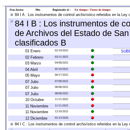
Frac-Inciso
Mes
Registrado el :
En tiempo / Fuera de tiempo
84 I A : Los instrumentos de control archivístico referidos en la L
84 I B : Los instrumentos de con
de Archivos del Estado de San 
clasificados B
01 Enero
02/10/2025
SUB
02 Febrero
03/11/2025
03 Marzo
04/08/2025
04 Abril
05/10/2025
05 Mayo
06/17/2025
07 Julio
07/09/2025
07 Julio
08/08/2025
07 Julio
08/08/2025
10 Octubre
11/11/2025
11 Noviembre
11/11/2025
11 Noviembre
12/10/2025
12 Diciembre
01/13/2026
84 I C : Los instrumentos de control archivístico referidos en la Le