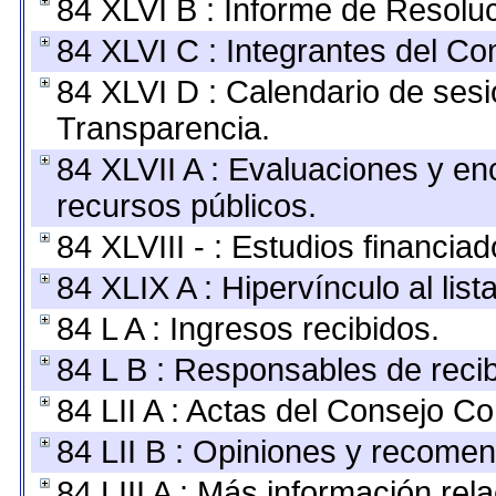
84 XLVI B : Informe de Resolu
84 XLVI C : Integrantes del Co
84 XLVI D : Calendario de sesi
Transparencia.
84 XLVII A : Evaluaciones y e
recursos públicos.
84 XLVIII - : Estudios financia
84 XLIX A : Hipervínculo al lis
84 L A : Ingresos recibidos.
84 L B : Responsables de recibi
84 LII A : Actas del Consejo Co
84 LII B : Opiniones y recome
84 LIII A : Más información re