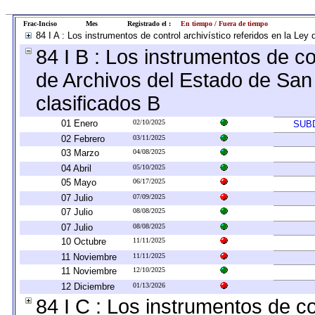
Frac-Inciso
Mes
Registrado el :
En tiempo / Fuera de tiempo
84 I A : Los instrumentos de control archivístico referidos en la L
84 I B : Los instrumentos de con
de Archivos del Estado de San 
clasificados B
01 Enero
02/10/2025
SUB
02 Febrero
03/11/2025
03 Marzo
04/08/2025
04 Abril
05/10/2025
05 Mayo
06/17/2025
07 Julio
07/09/2025
07 Julio
08/08/2025
07 Julio
08/08/2025
10 Octubre
11/11/2025
11 Noviembre
11/11/2025
11 Noviembre
12/10/2025
12 Diciembre
01/13/2026
84 I C : Los instrumentos de co