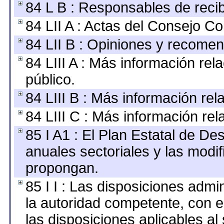
84 L B : Responsables de recibi
84 LII A : Actas del Consejo Co
84 LII B : Opiniones y recome
84 LIII A : Más información re
público.
84 LIII B : Más información re
84 LIII C : Más información re
85 I A1 : El Plan Estatal de De
anuales sectoriales y las modi
propongan.
85 I I : Las disposiciones admi
la autoridad competente, con e
las disposiciones aplicables al