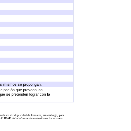
 los mismos se propongan.
ticipación que prevean las
que se pretenden lograr con la
uede existir duplicidad de formatos, sin embargo, para
 la CALIDAD de la información contenida en los mismos.