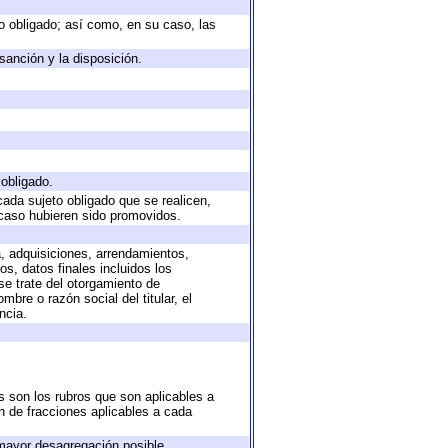
eto obligado; así como, en su caso, las
sanción y la disposición.
 obligado.
cada sujeto obligado que se realicen,
 caso hubieren sido promovidos.
a, adquisiciones, arrendamientos,
s, datos finales incluidos los
e trate del otorgamiento de
bre o razón social del titular, el
ncia.
s son los rubros que son aplicables a
ón de fracciones aplicables a cada
mayor desagregación posible.