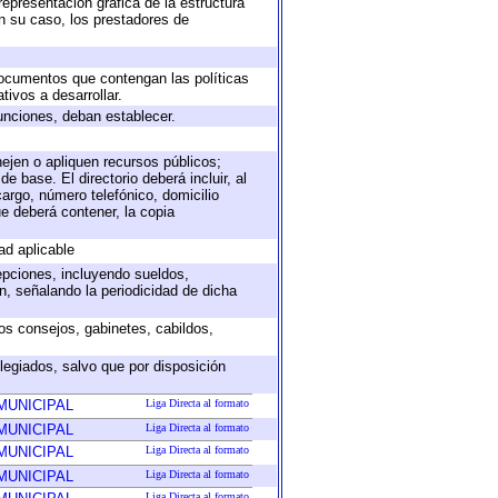
representación gráfica de la estructura
en su caso, los prestadores de
 documentos que contengan las políticas
ivos a desarrollar.
unciones, deban establecer.
nejen o apliquen recursos públicos;
e base. El directorio deberá incluir, al
argo, número telefónico, domicilio
ue deberá contener, la copia
ad aplicable
epciones, incluyendo sueldos,
, señalando la periodicidad de dicha
sos consejos, gabinetes, cabildos,
legiados, salvo que por disposición
MUNICIPAL
Liga Directa al formato
MUNICIPAL
Liga Directa al formato
MUNICIPAL
Liga Directa al formato
MUNICIPAL
Liga Directa al formato
Liga Directa al formato