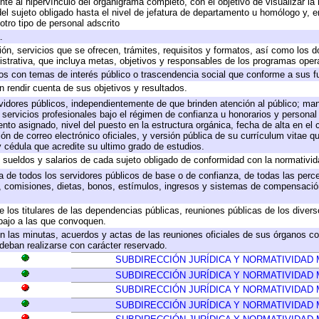
te al hipervínculo del organigrama completo, con el objetivo de visualizar la 
 del sujeto obligado hasta el nivel de jefatura de departamento u homólogo y, 
otro tipo de personal adscrito
.
ión, servicios que se ofrecen, trámites, requisitos y formatos, así como los
trativa, que incluya metas, objetivos y responsables de los programas operat
ados con temas de interés público o trascendencia social que conforme a sus f
n rendir cuenta de sus objetivos y resultados.
ervidores públicos, independientemente de que brinden atención al público; ma
 servicios profesionales bajo el régimen de confianza u honorarios y personal d
o asignado, nivel del puesto en la estructura orgánica, fecha de alta en el c
ión de correo electrónico oficiales, y versión pública de su currículum vitae q
 y cédula que acredite su ultimo grado de estudios.
e sueldos y salarios de cada sujeto obligado de conformidad con la normativid
ta de todos los servidores públicos de base o de confianza, de todas las perc
s, comisiones, dietas, bonos, estímulos, ingresos y sistemas de compensación
e los titulares de las dependencias públicas, reuniones públicas de los diver
bajo a las que convoquen.
 en las minutas, acuerdos y actas de las reuniones oficiales de sus órganos co
deban realizarse con carácter reservado.
SUBDIRECCIÓN JURÍDICA Y NORMATIVIDAD 
SUBDIRECCIÓN JURÍDICA Y NORMATIVIDAD 
SUBDIRECCIÓN JURÍDICA Y NORMATIVIDAD 
SUBDIRECCIÓN JURÍDICA Y NORMATIVIDAD 