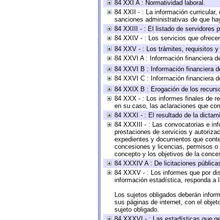
84 XXI A : Normatividad laboral.
84 XXII - : La información curricular,
sanciones administrativas de que hay
84 XXIII - : El listado de servidores
84 XXIV - : Los servicios que ofrecen
84 XXV - : Los trámites, requisitos 
84 XXVI A : Información financiera d
84 XXVI B : Información financiera d
84 XXVI C : Información financiera d
84 XXIX B : Erogación de los recursos
84 XXX - : Los informes finales de re
en su caso, las aclaraciones que co
84 XXXI - : El resultado de la dictam
84 XXXIII - : Las convocatorias e in
prestaciones de servicios y autoriza
expedientes y documentos que conten
concesiones y licencias, permisos o a
concepto y los objetivos de la conces
84 XXXIV A : De licitaciones públicas
84 XXXV - : Los informes que por dis
información estadística, responda a 
Los sujetos obligados deberán inform
sus páginas de internet, con el obje
sujeto obligado.
84 XXXVI - : Las estadísticas que g