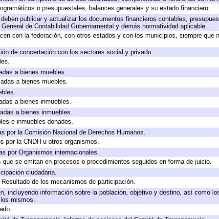
ogramáticos o presupuestales, balances generales y su estado financiero.
deben publicar y actualizar los documentos financieros contables, presupues
y General de Contabilidad Gubernamental y demás normatividad aplicable.
cen con la federación, con otros estados y con los municipios, siempre que 
ión de concertación con los sectores social y privado.
les.
icadas a bienes muebles.
icadas a bienes muebles.
ebles.
icadas a bienes inmuebles.
icadas a bienes inmuebles.
bles e inmuebles donados.
as por la Comisión Nacional de Derechos Humanos.
os por la CNDH u otros organismos.
as por Organismos internacionales.
os que se emitan en procesos o procedimientos seguidos en forma de juicio.
cipación ciudadana.
, Resultado de los mecanismos de participación.
, incluyendo información sobre la población, objetivo y destino, así como lo
a los mismos.
gado.