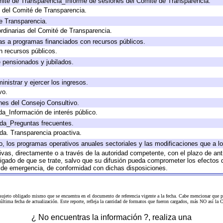
mité de Transparencia_Informe de sesiones del Comité de Transparencia.
 del Comité de Transparencia.
e Transparencia.
rdinarias del Comité de Transparencia.
as a programas financiados con recursos públicos.
n recursos públicos.
e pensionados y jubilados.
inistrar y ejercer los ingresos.
vo.
nes del Consejo Consultivo.
da_Información de interés público.
ada_Preguntas frecuentes.
ada. Transparencia proactiva.
llo, los programas operativos anuales sectoriales y las modificaciones que a
tivas, directamente o a través de la autoridad competente, con el plazo de an
bligado de que se trate, salvo que su difusión pueda comprometer los efectos 
s de emergencia, de conformidad con dichas disposiciones.
 sujeto obligado mismo que se encuentra en el
documento de referencia
vigente a la fecha. Cabe mencionar que p
a última fecha de actualización. Este reporte, refleja la cantidad de formatos que fueron cargados, más NO así
¿ No encuentras la información ?, realiza una