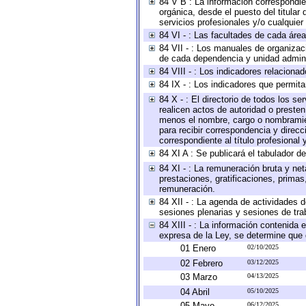
84 V B : La información correspondien
orgánica, desde el puesto del titular
servicios profesionales y/o cualquier 
84 VI - : Las facultades de cada área
84 VII - : Los manuales de organizac
de cada dependencia y unidad adminis
84 VIII - : Los indicadores relacion
84 IX - : Los indicadores que permita
84 X - : El directorio de todos los s
realicen actos de autoridad o presten
menos el nombre, cargo o nombramient
para recibir correspondencia y direcc
correspondiente al título profesional
84 XI A : Se publicará el tabulador d
84 XI - : La remuneración bruta y ne
prestaciones, gratificaciones, prima
remuneración.
84 XII - : La agenda de actividades d
sesiones plenarias y sesiones de tra
84 XIII - : La información contenida
expresa de la Ley, se determine que 
01 Enero
02/10/2025
02 Febrero
03/12/2025
03 Marzo
04/13/2025
04 Abril
05/10/2025
05 Mayo
06/12/2025