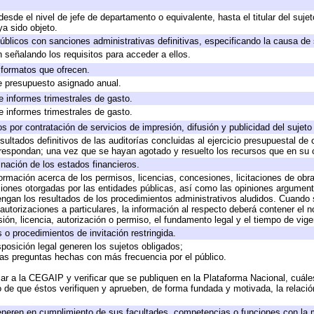
 desde el nivel de jefe de departamento o equivalente, hasta el titular del suj
a sido objeto.
 públicos con sanciones administrativas definitivas, especificando la causa de 
 señalando los requisitos para acceder a ellos.
y formatos que ofrecen.
e presupuesto asignado anual.
e informes trimestrales de gasto.
e informes trimestrales de gasto.
 por contratación de servicios de impresión, difusión y publicidad del sujeto
sultados definitivos de las auditorías concluidas al ejercicio presupuestal de 
rrespondan; una vez que se hayan agotado y resuelto los recursos que en su
inación de los estados financieros.
formación acerca de los permisos, licencias, concesiones, licitaciones de obr
ciones otorgadas por las entidades públicas, así como las opiniones argumento
gan los resultados de los procedimientos administrativos aludidos. Cuando s
utorizaciones a particulares, la información al respecto deberá contener el nom
ión, licencia, autorización o permiso, el fundamento legal y el tiempo de vige
 o procedimientos de invitación restringida.
posición legal generen los sujetos obligados;
las preguntas hechas con más frecuencia por el público.
ar a la CEGAIP y verificar que se publiquen en la Plataforma Nacional, cuále
to de que éstos verifiquen y aprueben, de forma fundada y motivada, la relaci
eneren en cumplimiento de sus facultades, competencias o funciones con la 