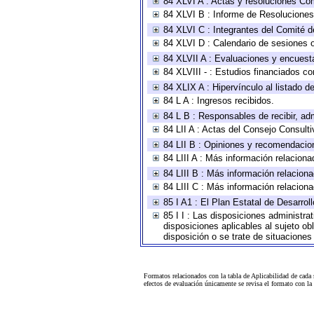
84 XLVI A : Actas y resoluciones Co
84 XLVI B : Informe de Resoluciones
84 XLVI C : Integrantes del Comité d
84 XLVI D : Calendario de sesiones o
84 XLVII A : Evaluaciones y encuest
84 XLVIII - : Estudios financiados co
84 XLIX A : Hipervínculo al listado d
84 L A : Ingresos recibidos.
84 L B : Responsables de recibir, adm
84 LII A : Actas del Consejo Consulti
84 LII B : Opiniones y recomendacio
84 LIII A : Más información relaciona
84 LIII B : Más información relacion
84 LIII C : Más información relacion
85 I A1 : El Plan Estatal de Desarro
85 I I : Las disposiciones administra
disposiciones aplicables al sujeto o
disposición o se trate de situacione
Formatos relacionados con la tabla de Aplicabilidad de cada
efectos de evaluación únicamente se revisa el formato con l