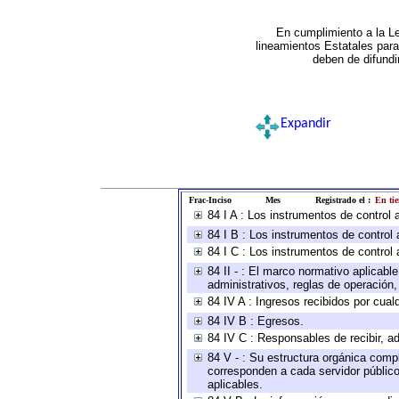
En cumplimiento a la L
lineamientos Estatales par
deben de difundi
Expandir
Frac-Inciso
Mes
Registrado el :
En ti
84 I A : Los instrumentos de control
84 I B : Los instrumentos de control 
84 I C : Los instrumentos de control 
84 II - : El marco normativo aplicabl
administrativos, reglas de operación, c
84 IV A : Ingresos recibidos por cual
84 IV B : Egresos.
84 IV C : Responsables de recibir, ad
84 V - : Su estructura orgánica compl
corresponden a cada servidor público
aplicables.