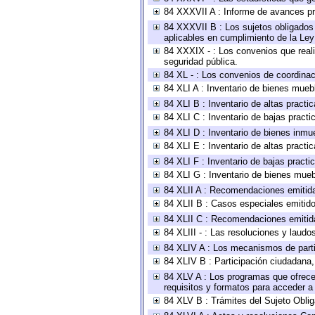
84 XXXVII A : Informe de avances pr
84 XXXVII B : Los sujetos obligados 
aplicables en cumplimiento de la Le
84 XXXIX - : Los convenios que reali
seguridad pública.
84 XL - : Los convenios de coordinac
84 XLI A : Inventario de bienes mueb
84 XLI B : Inventario de altas pract
84 XLI C : Inventario de bajas pract
84 XLI D : Inventario de bienes inmu
84 XLI E : Inventario de altas pract
84 XLI F : Inventario de bajas pract
84 XLI G : Inventario de bienes mue
84 XLII A : Recomendaciones emitid
84 XLII B : Casos especiales emitid
84 XLII C : Recomendaciones emitid
84 XLIII - : Las resoluciones y laud
84 XLIV A : Los mecanismos de parti
84 XLIV B : Participación ciudadana
84 XLV A : Los programas que ofrecen
requisitos y formatos para acceder 
84 XLV B : Trámites del Sujeto Obli