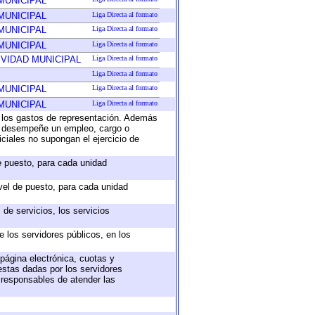
MUNICIPAL
MUNICIPAL
Liga Directa al formato
MUNICIPAL
Liga Directa al formato
MUNICIPAL
Liga Directa al formato
VIDAD MUNICIPAL
Liga Directa al formato
Liga Directa al formato
MUNICIPAL
Liga Directa al formato
MUNICIPAL
Liga Directa al formato
o los gastos de representación. Además
ue desempeñe un empleo, cargo o
ciales no supongan el ejercicio de
de puesto, para cada unidad
ivel de puesto, para cada unidad
de servicios, los servicios
e los servidores públicos, en los
 página electrónica, cuotas y
estas dadas por los servidores
s responsables de atender las