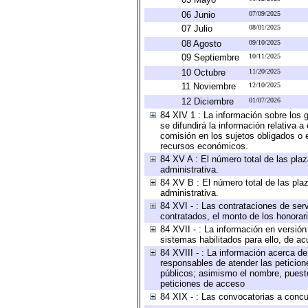
06 Junio
07/09/2025
07 Julio
08/01/2025
08 Agosto
09/10/2025
09 Septiembre
10/11/2025
10 Octubre
11/20/2025
11 Noviembre
12/10/2025
12 Diciembre
01/07/2026
84 XIV 1 : La información sobre los
se difundirá la información relativa
comisión en los sujetos obligados o 
recursos económicos.
84 XV A : El número total de las plaz
administrativa.
84 XV B : El número total de las plaz
administrativa.
84 XVI - : Las contrataciones de serv
contratados, el monto de los honorari
84 XVII - : La información en versión
sistemas habilitados para ello, de ac
84 XVIII - : La información acerca de
responsables de atender las peticion
públicos; asimismo el nombre, puesto,
peticiones de acceso
84 XIX - : Las convocatorias a concu