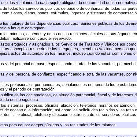
e sueldos y salarios de cada sujeto obligado de conformidad con la normativid
ta de todos los servidores públicos de base o de confianza, de todas las perc
s, comisiones, dietas, bonos, estímulos, ingresos y sistemas de compensación
e los titulares de las dependencias públicas, reuniones públicas de los diver
bajo a las que convoquen.
 en las minutas, acuerdos y actas de las reuniones oficiales de sus órganos co
deban realizarse con carácter reservado.
 gastos erogados y asignados a los Servicios de Traslado y Viáticos así com
 a estos conceptos respecto de los integrantes, miembros y/o toda persona q
ejerza actos de autoridad en los mismos, incluso cuando estas comisiones ofi
as y del personal de base, especificando el total de las vacantes, por nivel 
as y del personal de confianza, especificando el total de las vacantes, por n
icios profesionales por honorarios, señalando los nombres de los prestadores 
os y el periodo de contratación.
 pública de las declaraciones, de situación patrimonial, fiscal y de intereses d
uerdo con lo siguiente.
 los sistemas, procesos, oficinas, ubicación, teléfonos, horarios de atención,
es de acceso a la información, así como las solicitudes recibidas y las respu
 domicilio oficial, teléfono y dirección electrónica de los servidores público
rsos para ocupar cargos públicos y los resultados de los mismos.