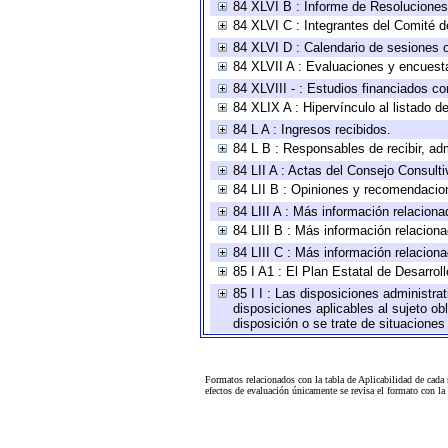
84 XLVI B : Informe de Resoluciones
84 XLVI C : Integrantes del Comité d
84 XLVI D : Calendario de sesiones o
84 XLVII A : Evaluaciones y encuest
84 XLVIII - : Estudios financiados co
84 XLIX A : Hipervínculo al listado d
84 L A : Ingresos recibidos.
84 L B : Responsables de recibir, adm
84 LII A : Actas del Consejo Consulti
84 LII B : Opiniones y recomendacio
84 LIII A : Más información relaciona
84 LIII B : Más información relacion
84 LIII C : Más información relacion
85 I A1 : El Plan Estatal de Desarro
85 I I : Las disposiciones administra
disposiciones aplicables al sujeto o
disposición o se trate de situacione
Formatos relacionados con la tabla de Aplicabilidad de cada
efectos de evaluación únicamente se revisa el formato con l