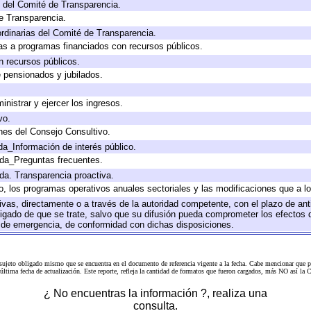
 del Comité de Transparencia.
e Transparencia.
rdinarias del Comité de Transparencia.
as a programas financiados con recursos públicos.
n recursos públicos.
e pensionados y jubilados.
inistrar y ejercer los ingresos.
vo.
nes del Consejo Consultivo.
da_Información de interés público.
ada_Preguntas frecuentes.
ada. Transparencia proactiva.
llo, los programas operativos anuales sectoriales y las modificaciones que a
tivas, directamente o a través de la autoridad competente, con el plazo de an
bligado de que se trate, salvo que su difusión pueda comprometer los efectos 
s de emergencia, de conformidad con dichas disposiciones.
 sujeto obligado mismo que se encuentra en el
documento de referencia
vigente a la fecha. Cabe mencionar que p
a última fecha de actualización. Este reporte, refleja la cantidad de formatos que fueron cargados, más NO así
¿ No encuentras la información ?, realiza una
consulta.