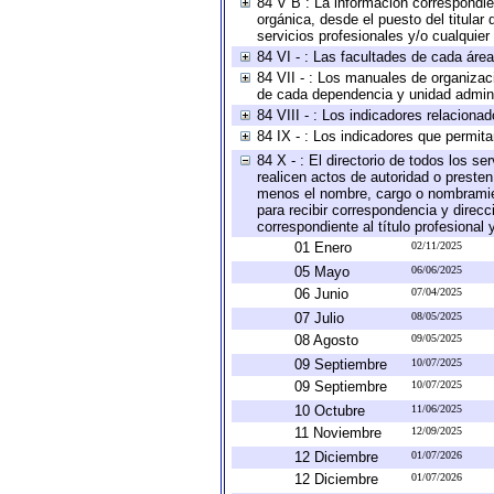
84 V B : La información correspondien
orgánica, desde el puesto del titular
servicios profesionales y/o cualquier 
84 VI - : Las facultades de cada área
84 VII - : Los manuales de organizac
de cada dependencia y unidad adminis
84 VIII - : Los indicadores relacion
84 IX - : Los indicadores que permita
84 X - : El directorio de todos los s
realicen actos de autoridad o presten
menos el nombre, cargo o nombramient
para recibir correspondencia y direcc
correspondiente al título profesional
01 Enero
02/11/2025
05 Mayo
06/06/2025
06 Junio
07/04/2025
07 Julio
08/05/2025
08 Agosto
09/05/2025
09 Septiembre
10/07/2025
09 Septiembre
10/07/2025
10 Octubre
11/06/2025
11 Noviembre
12/09/2025
12 Diciembre
01/07/2026
12 Diciembre
01/07/2026