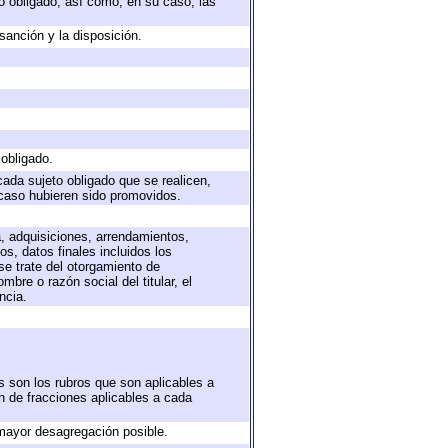
eto obligado; así como, en su caso, las
sanción y la disposición.
 obligado.
cada sujeto obligado que se realicen,
 caso hubieren sido promovidos.
a, adquisiciones, arrendamientos,
s, datos finales incluidos los
e trate del otorgamiento de
bre o razón social del titular, el
ncia.
s son los rubros que son aplicables a
ón de fracciones aplicables a cada
mayor desagregación posible.