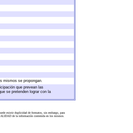
 los mismos se propongan.
ticipación que prevean las
que se pretenden lograr con la
uede existir duplicidad de formatos, sin embargo, para
 la CALIDAD de la información contenida en los mismos.