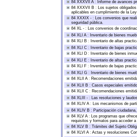
84 XXXVII A : Informe de avances pr
84 XXXVII B : Los sujetos obligados 
aplicables en cumplimiento de la Le
84 XXXIX - : Los convenios que reali
seguridad pública.
84 XL - : Los convenios de coordinac
84 XLI A : Inventario de bienes mueb
84 XLI B : Inventario de altas pract
84 XLI C : Inventario de bajas pract
84 XLI D : Inventario de bienes inmu
84 XLI E : Inventario de altas pract
84 XLI F : Inventario de bajas pract
84 XLI G : Inventario de bienes mue
84 XLII A : Recomendaciones emitid
84 XLII B : Casos especiales emitid
84 XLII C : Recomendaciones emitid
84 XLIII - : Las resoluciones y laud
84 XLIV A : Los mecanismos de parti
84 XLIV B : Participación ciudadana
84 XLV A : Los programas que ofrecen
requisitos y formatos para acceder 
84 XLV B : Trámites del Sujeto Obli
84 XLVI A : Actas y resoluciones Co