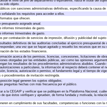
 desde el nivel de jefe de departamento o equivalente, hasta el titular del suj
a sido objeto.
 públicos con sanciones administrativas definitivas, especificando la causa de 
 señalando los requisitos para acceder a ellos.
y formatos que ofrecen.
e presupuesto asignado anual.
e informes trimestrales de gasto.
e informes trimestrales de gasto.
 por contratación de servicios de impresión, difusión y publicidad del sujeto
sultados definitivos de las auditorías concluidas al ejercicio presupuestal de 
rrespondan; una vez que se hayan agotado y resuelto los recursos que en su
inación de los estados financieros.
formación acerca de los permisos, licencias, concesiones, licitaciones de obr
ciones otorgadas por las entidades públicas, así como las opiniones argumento
gan los resultados de los procedimientos administrativos aludidos. Cuando s
utorizaciones a particulares, la información al respecto deberá contener el nom
ión, licencia, autorización o permiso, el fundamento legal y el tiempo de vige
 o procedimientos de invitación restringida.
posición legal generen los sujetos obligados;
las preguntas hechas con más frecuencia por el público.
ar a la CEGAIP y verificar que se publiquen en la Plataforma Nacional, cuále
to de que éstos verifiquen y aprueben, de forma fundada y motivada, la relaci
eneren en cumplimiento de sus facultades, competencias o funciones con la 