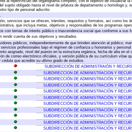
te al hipervínculo del organigrama completo, con el objetivo de visualizar la 
 del sujeto obligado hasta el nivel de jefatura de departamento u homólogo y, 
otro tipo de personal adscrito
.
ión, servicios que se ofrecen, trámites, requisitos y formatos, así como los
trativa, que incluya metas, objetivos y responsables de los programas operat
ados con temas de interés público o trascendencia social que conforme a sus f
n rendir cuenta de sus objetivos y resultados.
ervidores públicos, independientemente de que brinden atención al público; ma
 servicios profesionales bajo el régimen de confianza u honorarios y personal d
o asignado, nivel del puesto en la estructura orgánica, fecha de alta en el c
ión de correo electrónico oficiales, y versión pública de su currículum vitae q
 y cédula que acredite su ultimo grado de estudios.
SUBDIRECCIÓN DE ADMINISTRAIÓN Y RECU
SUBDIRECCION DE ADMINISTRACION Y RECU
SUBDIRECCIÓN DE ADMINISTRACIÓN Y RECU
SUBDIRECCIÓN DE ADMINISTRACIÓN Y RECU
SUBDIRECCIÓN DE ADMINISTRACIÓN Y RECU
SUBDIRECCIÓN DE ADMINISTRACIÓN Y RECU
SUBDIRECCIÓN DE ADMINISTRACIÓN Y RECU
SUBDIRECCIÓN DE ADMINISTRACIÓN Y RECU
SUBDIRECCIÓN DE ADMINISTRACIÓN Y RECU
SUBDIRECCIÓN DE ADMINISTRACIÓN Y RECU
SUBDIRECCIÓN DE ADMINISTRACIÓN Y RECU