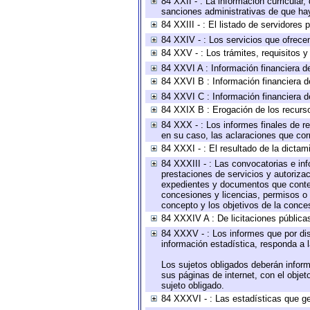
84 XXII - : La información curricular,
sanciones administrativas de que hay
84 XXIII - : El listado de servidores
84 XXIV - : Los servicios que ofrecen
84 XXV - : Los trámites, requisitos 
84 XXVI A : Información financiera d
84 XXVI B : Información financiera d
84 XXVI C : Información financiera d
84 XXIX B : Erogación de los recursos
84 XXX - : Los informes finales de re
en su caso, las aclaraciones que co
84 XXXI - : El resultado de la dictam
84 XXXIII - : Las convocatorias e in
prestaciones de servicios y autoriza
expedientes y documentos que conten
concesiones y licencias, permisos o a
concepto y los objetivos de la conces
84 XXXIV A : De licitaciones públicas
84 XXXV - : Los informes que por dis
información estadística, responda a 
Los sujetos obligados deberán inform
sus páginas de internet, con el obje
sujeto obligado.
84 XXXVI - : Las estadísticas que g