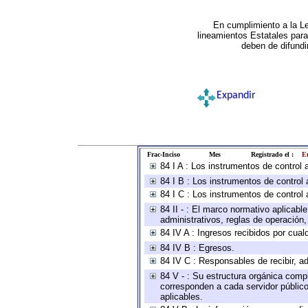
En cumplimiento a la L
lineamientos Estatales par
deben de difundi
Expandir
Frac-Inciso
Mes
Registrado el :
En
84 I A : Los instrumentos de control
84 I B : Los instrumentos de control 
84 I C : Los instrumentos de control 
84 II - : El marco normativo aplicabl
administrativos, reglas de operación, c
84 IV A : Ingresos recibidos por cual
84 IV B : Egresos.
84 IV C : Responsables de recibir, ad
84 V - : Su estructura orgánica compl
corresponden a cada servidor público
aplicables.