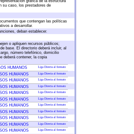
representación gráfica de la estructura
en su caso, los prestadores de
 documentos que contengan las políticas
ivos a desarrollar.
unciones, deban establecer.
nejen o apliquen recursos públicos;
e base. El directorio deberá incluir, al
argo, número telefónico, domicilio
ue deberá contener, la copia
RSOS HUMANOS
Liga Directa al formato
RSOS HUMANOS
Liga Directa al formato
RSOS HUMANOS
Liga Directa al formato
RSOS HUMANOS
Liga Directa al formato
RSOS HUMANOS
Liga Directa al formato
RSOS HUMANOS
Liga Directa al formato
RSOS HUMANOS
Liga Directa al formato
RSOS HUMANOS
Liga Directa al formato
RSOS HUMANOS
Liga Directa al formato
RSOS HUMANOS
Liga Directa al formato
RSOS HUMANOS
Liga Directa al formato