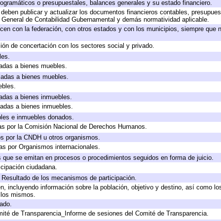
ogramáticos o presupuestales, balances generales y su estado financiero.
deben publicar y actualizar los documentos financieros contables, presupues
y General de Contabilidad Gubernamental y demás normatividad aplicable.
cen con la federación, con otros estados y con los municipios, siempre que 
ión de concertación con los sectores social y privado.
les.
icadas a bienes muebles.
icadas a bienes muebles.
ebles.
icadas a bienes inmuebles.
icadas a bienes inmuebles.
bles e inmuebles donados.
as por la Comisión Nacional de Derechos Humanos.
os por la CNDH u otros organismos.
as por Organismos internacionales.
os que se emitan en procesos o procedimientos seguidos en forma de juicio.
cipación ciudadana.
, Resultado de los mecanismos de participación.
, incluyendo información sobre la población, objetivo y destino, así como lo
a los mismos.
gado.
mité de Transparencia_Informe de sesiones del Comité de Transparencia.