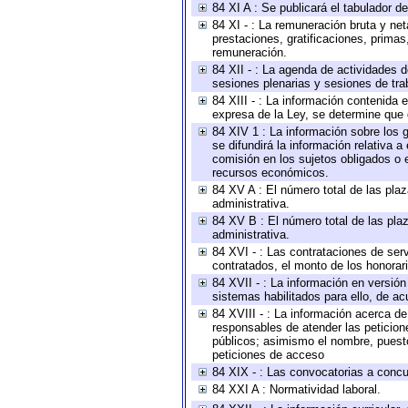
84 XI A : Se publicará el tabulador d
84 XI - : La remuneración bruta y ne
prestaciones, gratificaciones, prima
remuneración.
84 XII - : La agenda de actividades d
sesiones plenarias y sesiones de tra
84 XIII - : La información contenida
expresa de la Ley, se determine que 
84 XIV 1 : La información sobre los
se difundirá la información relativa
comisión en los sujetos obligados o 
recursos económicos.
84 XV A : El número total de las plaz
administrativa.
84 XV B : El número total de las plaz
administrativa.
84 XVI - : Las contrataciones de serv
contratados, el monto de los honorari
84 XVII - : La información en versión
sistemas habilitados para ello, de ac
84 XVIII - : La información acerca de
responsables de atender las peticion
públicos; asimismo el nombre, puesto,
peticiones de acceso
84 XIX - : Las convocatorias a concu
84 XXI A : Normatividad laboral.