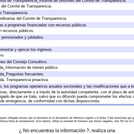
mité de Transparencia_Informe de sesiones del Comité de Transparencia.
 del Comité de Transparencia.
e Transparencia.
rdinarias del Comité de Transparencia.
as a programas financiados con recursos públicos.
n recursos públicos.
e pensionados y jubilados.
inistrar y ejercer los ingresos.
vo.
nes del Consejo Consultivo.
da_Información de interés público.
ada_Preguntas frecuentes.
ada. Transparencia proactiva.
llo, los programas operativos anuales sectoriales y las modificaciones que a
tivas, directamente o a través de la autoridad competente, con el plazo de an
bligado de que se trate, salvo que su difusión pueda comprometer los efectos 
s de emergencia, de conformidad con dichas disposiciones.
 sujeto obligado mismo que se encuentra en el
documento de referencia
vigente a la fecha. Cabe mencionar que p
a última fecha de actualización. Este reporte, refleja la cantidad de formatos que fueron cargados, más NO así
¿ No encuentras la información ?, realiza una