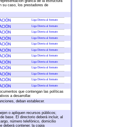
representación gráfica de la estructura
en su caso, los prestadores de
ACIÓN
Liga Directa al formato
ACIÓN
Liga Directa al formato
ACIÓN
Liga Directa al formato
ACIÓN
Liga Directa al formato
ACIÓN
Liga Directa al formato
ACIÓN
Liga Directa al formato
ACIÓN
Liga Directa al formato
ACIÓN
Liga Directa al formato
ACIÓN
Liga Directa al formato
ACIÓN
Liga Directa al formato
ACIÓN
Liga Directa al formato
ACIÓN
Liga Directa al formato
 documentos que contengan las políticas
ivos a desarrollar.
unciones, deban establecer.
nejen o apliquen recursos públicos;
e base. El directorio deberá incluir, al
argo, número telefónico, domicilio
ue deberá contener, la copia