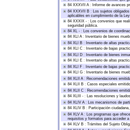
84 XXXVII A : Informe de avances pr
84 XXXVII B : Los sujetos obligados 
aplicables en cumplimiento de la Le
84 XXXIX - : Los convenios que reali
seguridad pública.
84 XL - : Los convenios de coordinac
84 XLI A : Inventario de bienes mueb
84 XLI B : Inventario de altas pract
84 XLI C : Inventario de bajas pract
84 XLI D : Inventario de bienes inmu
84 XLI E : Inventario de altas pract
84 XLI F : Inventario de bajas pract
84 XLI G : Inventario de bienes mue
84 XLII A : Recomendaciones emitid
84 XLII B : Casos especiales emitid
84 XLII C : Recomendaciones emitid
84 XLIII - : Las resoluciones y laud
84 XLIV A : Los mecanismos de parti
84 XLIV B : Participación ciudadana
84 XLV A : Los programas que ofrecen
requisitos y formatos para acceder 
84 XLV B : Trámites del Sujeto Obli