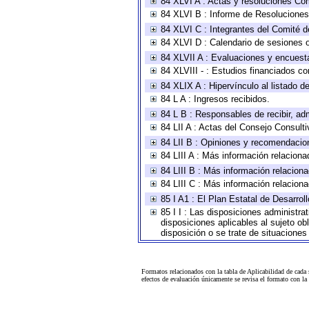
84 XLVI A : Actas y resoluciones Co
84 XLVI B : Informe de Resoluciones
84 XLVI C : Integrantes del Comité d
84 XLVI D : Calendario de sesiones o
84 XLVII A : Evaluaciones y encuest
84 XLVIII - : Estudios financiados co
84 XLIX A : Hipervínculo al listado d
84 L A : Ingresos recibidos.
84 L B : Responsables de recibir, adm
84 LII A : Actas del Consejo Consulti
84 LII B : Opiniones y recomendacio
84 LIII A : Más información relaciona
84 LIII B : Más información relacion
84 LIII C : Más información relacion
85 I A1 : El Plan Estatal de Desarro
85 I I : Las disposiciones administra
disposiciones aplicables al sujeto o
disposición o se trate de situacione
Formatos relacionados con la tabla de Aplicabilidad de cada
efectos de evaluación únicamente se revisa el formato con l