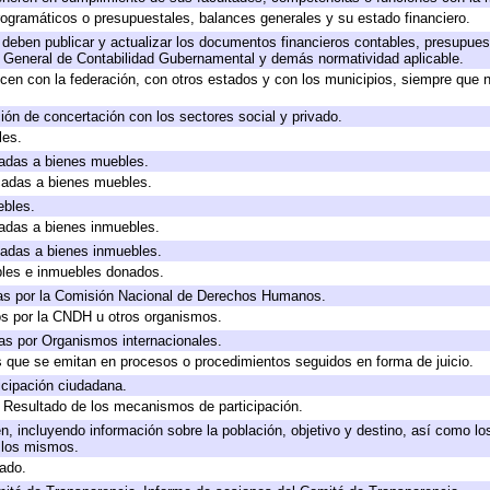
ogramáticos o presupuestales, balances generales y su estado financiero.
deben publicar y actualizar los documentos financieros contables, presupues
y General de Contabilidad Gubernamental y demás normatividad aplicable.
cen con la federación, con otros estados y con los municipios, siempre que 
ión de concertación con los sectores social y privado.
les.
icadas a bienes muebles.
icadas a bienes muebles.
ebles.
icadas a bienes inmuebles.
icadas a bienes inmuebles.
bles e inmuebles donados.
as por la Comisión Nacional de Derechos Humanos.
os por la CNDH u otros organismos.
as por Organismos internacionales.
os que se emitan en procesos o procedimientos seguidos en forma de juicio.
cipación ciudadana.
, Resultado de los mecanismos de participación.
, incluyendo información sobre la población, objetivo y destino, así como lo
a los mismos.
gado.