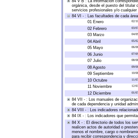
84 V B : La información correspondien
orgánica, desde el puesto del titular
servicios profesionales y/o cualquier 
84 VI - : Las facultades de cada área
01 Enero
02/1
02 Febrero
03/0
03 Marzo
04/0
04 Abril
05/0
05 Mayo
06/0
06 Junio
07/0
07 Julio
08/0
08 Agosto
09/0
09 Septiembre
10/0
10 Octubre
11/0
11 Noviembre
12/0
12 Diciembre
01/0
84 VII - : Los manuales de organizac
de cada dependencia y unidad adminis
84 VIII - : Los indicadores relacion
84 IX - : Los indicadores que permita
84 X - : El directorio de todos los s
realicen actos de autoridad o presten
menos el nombre, cargo o nombramient
para recibir correspondencia y direcc