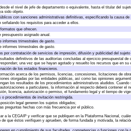
 desde el nivel de jefe de departamento o equivalente, hasta el titular del suj
a sido objeto.
 públicos con sanciones administrativas definitivas, especificando la causa de 
 señalando los requisitos para acceder a ellos.
y formatos que ofrecen.
e presupuesto asignado anual.
e informes trimestrales de gasto.
e informes trimestrales de gasto.
 por contratación de servicios de impresión, difusión y publicidad del sujeto
sultados definitivos de las auditorías concluidas al ejercicio presupuestal de 
rrespondan; una vez que se hayan agotado y resuelto los recursos que en su
inación de los estados financieros.
formación acerca de los permisos, licencias, concesiones, licitaciones de obr
ciones otorgadas por las entidades públicas, así como las opiniones argumento
gan los resultados de los procedimientos administrativos aludidos. Cuando s
utorizaciones a particulares, la información al respecto deberá contener el nom
ión, licencia, autorización o permiso, el fundamento legal y el tiempo de vige
 o procedimientos de invitación restringida.
posición legal generen los sujetos obligados;
las preguntas hechas con más frecuencia por el público.
ar a la CEGAIP y verificar que se publiquen en la Plataforma Nacional, cuále
to de que éstos verifiquen y aprueben, de forma fundada y motivada, la relaci
eneren en cumplimiento de sus facultades, competencias o funciones con la 