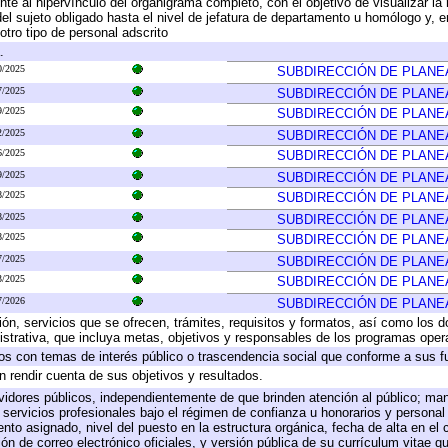
te al hipervínculo del organigrama completo, con el objetivo de visualizar la 
 del sujeto obligado hasta el nivel de jefatura de departamento u homólogo y, 
otro tipo de personal adscrito
.
0/2025
SUBDIRECCIÓN DE PLANE
7/2025
SUBDIRECCIÓN DE PLANE
9/2025
SUBDIRECCIÓN DE PLANE
2/2025
SUBDIRECCIÓN DE PLANE
6/2025
SUBDIRECCIÓN DE PLANE
9/2025
SUBDIRECCIÓN DE PLANE
8/2025
SUBDIRECCIÓN DE PLANE
8/2025
SUBDIRECCIÓN DE PLANE
8/2025
SUBDIRECCIÓN DE PLANE
7/2025
SUBDIRECCIÓN DE PLANE
3/2025
SUBDIRECCIÓN DE PLANE
7/2026
SUBDIRECCIÓN DE PLANE
ión, servicios que se ofrecen, trámites, requisitos y formatos, así como los
trativa, que incluya metas, objetivos y responsables de los programas operat
ados con temas de interés público o trascendencia social que conforme a sus f
n rendir cuenta de sus objetivos y resultados.
ervidores públicos, independientemente de que brinden atención al público; ma
 servicios profesionales bajo el régimen de confianza u honorarios y personal d
o asignado, nivel del puesto en la estructura orgánica, fecha de alta en el c
ión de correo electrónico oficiales, y versión pública de su currículum vitae q