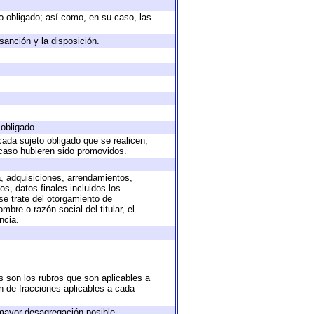
eto obligado; así como, en su caso, las
sanción y la disposición.
 obligado.
cada sujeto obligado que se realicen,
 caso hubieren sido promovidos.
a, adquisiciones, arrendamientos,
s, datos finales incluidos los
e trate del otorgamiento de
bre o razón social del titular, el
ncia.
s son los rubros que son aplicables a
ón de fracciones aplicables a cada
mayor desagregación posible.