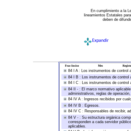
En cumplimiento a la L
lineamientos Estatales par
deben de difundi
Expandir
Frac-Inciso
Mes
Registr
84 I A : Los instrumentos de control
84 I B : Los instrumentos de control 
84 I C : Los instrumentos de control 
84 II - : El marco normativo aplicabl
administrativos, reglas de operación, c
84 IV A : Ingresos recibidos por cual
84 IV B : Egresos.
84 IV C : Responsables de recibir, ad
84 V - : Su estructura orgánica compl
corresponden a cada servidor público
aplicables.