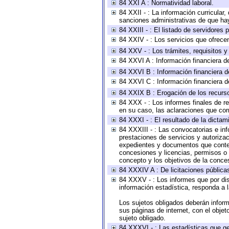
84 XXI A : Normatividad laboral.
84 XXII - : La información curricular,
sanciones administrativas de que hay
84 XXIII - : El listado de servidores
84 XXIV - : Los servicios que ofrecen
84 XXV - : Los trámites, requisitos 
84 XXVI A : Información financiera d
84 XXVI B : Información financiera d
84 XXVI C : Información financiera d
84 XXIX B : Erogación de los recursos
84 XXX - : Los informes finales de re
en su caso, las aclaraciones que co
84 XXXI - : El resultado de la dictam
84 XXXIII - : Las convocatorias e in
prestaciones de servicios y autoriza
expedientes y documentos que conten
concesiones y licencias, permisos o a
concepto y los objetivos de la conces
84 XXXIV A : De licitaciones públicas
84 XXXV - : Los informes que por dis
información estadística, responda a 
Los sujetos obligados deberán inform
sus páginas de internet, con el obje
sujeto obligado.
84 XXXVI - : Las estadísticas que g