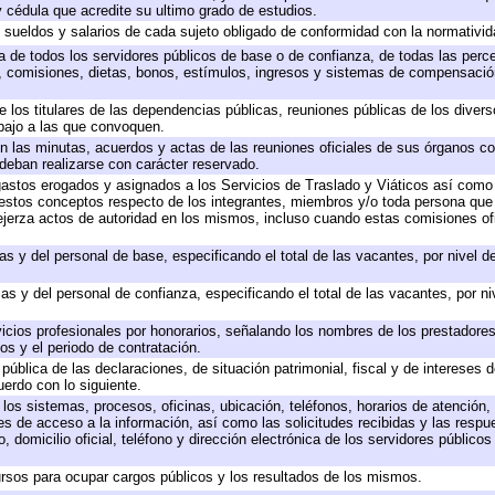
 y cédula que acredite su ultimo grado de estudios.
e sueldos y salarios de cada sujeto obligado de conformidad con la normativid
ta de todos los servidores públicos de base o de confianza, de todas las perc
s, comisiones, dietas, bonos, estímulos, ingresos y sistemas de compensación
e los titulares de las dependencias públicas, reuniones públicas de los diver
bajo a las que convoquen.
 en las minutas, acuerdos y actas de las reuniones oficiales de sus órganos co
deban realizarse con carácter reservado.
 gastos erogados y asignados a los Servicios de Traslado y Viáticos así com
 a estos conceptos respecto de los integrantes, miembros y/o toda persona q
ejerza actos de autoridad en los mismos, incluso cuando estas comisiones ofi
as y del personal de base, especificando el total de las vacantes, por nivel 
as y del personal de confianza, especificando el total de las vacantes, por n
icios profesionales por honorarios, señalando los nombres de los prestadores 
os y el periodo de contratación.
 pública de las declaraciones, de situación patrimonial, fiscal y de intereses d
uerdo con lo siguiente.
 los sistemas, procesos, oficinas, ubicación, teléfonos, horarios de atención,
es de acceso a la información, así como las solicitudes recibidas y las respu
 domicilio oficial, teléfono y dirección electrónica de los servidores público
rsos para ocupar cargos públicos y los resultados de los mismos.