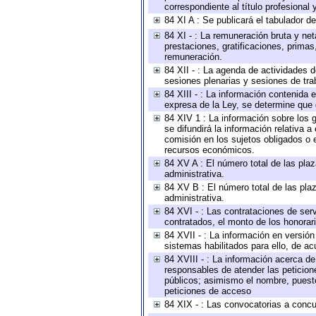
correspondiente al título profesional
84 XI A : Se publicará el tabulador d
84 XI - : La remuneración bruta y ne
prestaciones, gratificaciones, prima
remuneración.
84 XII - : La agenda de actividades d
sesiones plenarias y sesiones de tra
84 XIII - : La información contenida
expresa de la Ley, se determine que 
84 XIV 1 : La información sobre los
se difundirá la información relativa
comisión en los sujetos obligados o 
recursos económicos.
84 XV A : El número total de las plaz
administrativa.
84 XV B : El número total de las plaz
administrativa.
84 XVI - : Las contrataciones de serv
contratados, el monto de los honorari
84 XVII - : La información en versión
sistemas habilitados para ello, de ac
84 XVIII - : La información acerca de
responsables de atender las peticion
públicos; asimismo el nombre, puesto,
peticiones de acceso
84 XIX - : Las convocatorias a concu