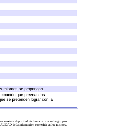
 los mismos se propongan.
ticipación que prevean las
que se pretenden lograr con la
uede existir duplicidad de formatos, sin embargo, para
 la CALIDAD de la información contenida en los mismos.