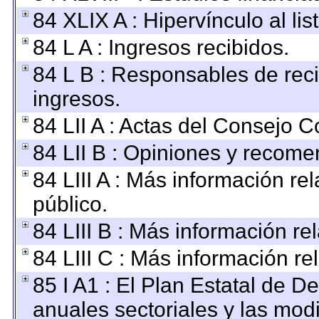
84 XLIX A : Hipervínculo al li
84 L A : Ingresos recibidos.
84 L B : Responsables de recib
ingresos.
84 LII A : Actas del Consejo C
84 LII B : Opiniones y recom
84 LIII A : Más información r
público.
84 LIII B : Más información r
84 LIII C : Más información re
85 I A1 : El Plan Estatal de D
anuales sectoriales y las mod