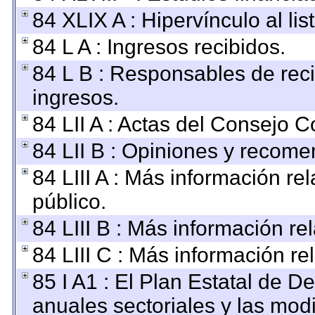
84 XLIX A : Hipervínculo al li
84 L A : Ingresos recibidos.
84 L B : Responsables de recib
ingresos.
84 LII A : Actas del Consejo C
84 LII B : Opiniones y recom
84 LIII A : Más información r
público.
84 LIII B : Más información r
84 LIII C : Más información re
85 I A1 : El Plan Estatal de D
anuales sectoriales y las mod