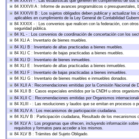
84 XXXVI - : Las estadísticas que generen en cumplimiento de sus f
84 XXXVII A : Informe de avances programáticos o presupuestales, b
84 XXXVII B : Los sujetos obligados deben publicar y actualizar los
aplicables en cumplimiento de la Ley General de Contabilidad Guber
84 XXXIX - : Los convenios que realicen con la federación, con otro
seguridad pública.
84 XL - : Los convenios de coordinación de concertación con los sect
84 XLI A : Inventario de bienes muebles.
84 XLI B : Inventario de altas practicadas a bienes muebles.
84 XLI C : Inventario de bajas practicadas a bienes muebles.
84 XLI D : Inventario de bienes inmuebles.
84 XLI E : Inventario de altas practicadas a bienes inmuebles.
84 XLI F : Inventario de bajas practicadas a bienes inmuebles.
84 XLI G : Inventario de bienes muebles e inmuebles donados.
84 XLII A : Recomendaciones emitidas por la Comisión Nacional de
84 XLII B : Casos especiales emitidos por la CNDH u otros organism
84 XLII C : Recomendaciones emitidas por Organismos internacional
84 XLIII - : Las resoluciones y laudos que se emitan en procesos o p
84 XLIV A : Los mecanismos de participación ciudadana.
84 XLIV B : Participación ciudadana, Resultado de los mecanismos de
84 XLV A : Los programas que ofrecen, incluyendo información sobre l
requisitos y formatos para acceder a los mismos.
84 XLV B : Trámites del Sujeto Obligado.