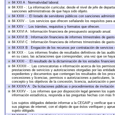
84 XXI A : Normatividad laboral.
84 XXII - : La información curricular, desde el nivel de jefe de depart
sanciones administrativas de que haya sido objeto.
84 XXIII - : El listado de servidores públicos con sanciones administr
84 XXIV - : Los servicios que ofrecen señalando los requisitos para a
84 XXV - : Los trámites, requisitos y formatos que ofrecen.
84 XXVI A : Información financiera de presupuesto asignado anual.
84 XXVI B : Información financiera de informes trimestrales de gasto
84 XXVI C : Información financiera de informes trimestrales de gasto
84 XXIX B : Erogación de los recursos por contratación de servicios d
84 XXX - : Los informes finales de resultados definitivos de las audit
en su caso, las aclaraciones que correspondan; una vez que se haya
84 XXXI - : El resultado de la dictaminación de los estados financiero
84 XXXIII - : Las convocatorias e información acerca de los permisos
prestaciones de servicios y autorizaciones otorgadas por las entidad
expedientes y documentos que contengan los resultados de los proced
concesiones y licencias, permisos o autorizaciones a particulares, la 
concepto y los objetivos de la concesión, licencia, autorización o per
84 XXXIV A : De licitaciones públicas o procedimientos de invitación 
84 XXXV - : Los informes que por disposición legal generen los sujet
información estadística, responda a las preguntas hechas con más fre
Los sujetos obligados deberán informar a la CEGAIP y verificar que s
sus páginas de internet, con el objeto de que éstos verifiquen y apru
sujeto obligado.