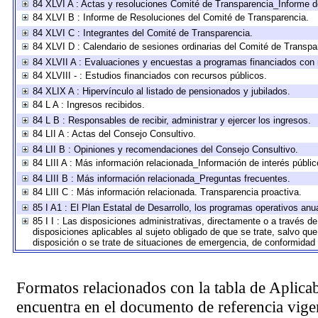
84 XLVI A : Actas y resoluciones Comité de Transparencia_Informe d
84 XLVI B : Informe de Resoluciones del Comité de Transparencia.
84 XLVI C : Integrantes del Comité de Transparencia.
84 XLVI D : Calendario de sesiones ordinarias del Comité de Transpa
84 XLVII A : Evaluaciones y encuestas a programas financiados con 
84 XLVIII - : Estudios financiados con recursos públicos.
84 XLIX A : Hipervínculo al listado de pensionados y jubilados.
84 L A : Ingresos recibidos.
84 L B : Responsables de recibir, administrar y ejercer los ingresos.
84 LII A : Actas del Consejo Consultivo.
84 LII B : Opiniones y recomendaciones del Consejo Consultivo.
84 LIII A : Más información relacionada_Información de interés públic
84 LIII B : Más información relacionada_Preguntas frecuentes.
84 LIII C : Más información relacionada. Transparencia proactiva.
85 I A1 : El Plan Estatal de Desarrollo, los programas operativos an
85 I I : Las disposiciones administrativas, directamente o a través d
disposiciones aplicables al sujeto obligado de que se trate, salvo qu
disposición o se trate de situaciones de emergencia, de conformidad
Formatos relacionados con la tabla de Aplica
encuentra en el
documento de referencia
vigen