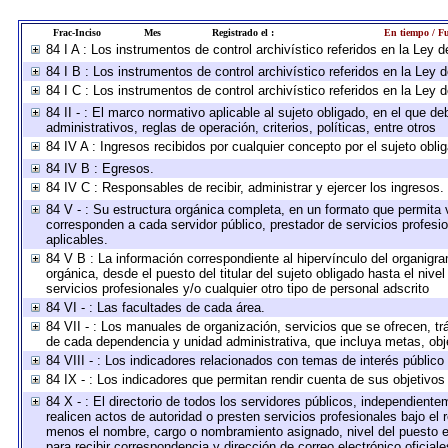
Frac-Inciso
Mes
Registrado el :
En tiempo / Fu
84 I A : Los instrumentos de control archivístico referidos en la Le
84 I B : Los instrumentos de control archivístico referidos en la Ley
84 I C : Los instrumentos de control archivístico referidos en la Ley
84 II - : El marco normativo aplicable al sujeto obligado, en el que 
administrativos, reglas de operación, criterios, políticas, entre otros
84 IV A : Ingresos recibidos por cualquier concepto por el sujeto obli
84 IV B : Egresos.
84 IV C : Responsables de recibir, administrar y ejercer los ingresos.
84 V - : Su estructura orgánica completa, en un formato que permita v
corresponden a cada servidor público, prestador de servicios profesi
aplicables.
84 V B : La información correspondiente al hipervínculo del organigram
orgánica, desde el puesto del titular del sujeto obligado hasta el niv
servicios profesionales y/o cualquier otro tipo de personal adscrito
84 VI - : Las facultades de cada área.
84 VII - : Los manuales de organización, servicios que se ofrecen, t
de cada dependencia y unidad administrativa, que incluya metas, obje
84 VIII - : Los indicadores relacionados con temas de interés públic
84 IX - : Los indicadores que permitan rendir cuenta de sus objetivos
84 X - : El directorio de todos los servidores públicos, independient
realicen actos de autoridad o presten servicios profesionales bajo el 
menos el nombre, cargo o nombramiento asignado, nivel del puesto en 
para recibir correspondencia y dirección de correo electrónico oficial