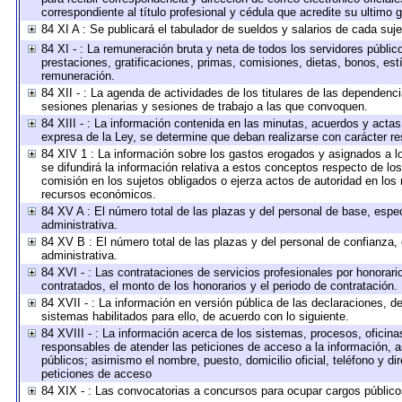
correspondiente al título profesional y cédula que acredite su ultimo 
84 XI A : Se publicará el tabulador de sueldos y salarios de cada suj
84 XI - : La remuneración bruta y neta de todos los servidores públi
prestaciones, gratificaciones, primas, comisiones, dietas, bonos, es
remuneración.
84 XII - : La agenda de actividades de los titulares de las dependenc
sesiones plenarias y sesiones de trabajo a las que convoquen.
84 XIII - : La información contenida en las minutas, acuerdos y actas
expresa de la Ley, se determine que deban realizarse con carácter r
84 XIV 1 : La información sobre los gastos erogados y asignados a l
se difundirá la información relativa a estos conceptos respecto de 
comisión en los sujetos obligados o ejerza actos de autoridad en los
recursos económicos.
84 XV A : El número total de las plazas y del personal de base, espec
administrativa.
84 XV B : El número total de las plazas y del personal de confianza, 
administrativa.
84 XVI - : Las contrataciones de servicios profesionales por honorari
contratados, el monto de los honorarios y el periodo de contratación.
84 XVII - : La información en versión pública de las declaraciones, de 
sistemas habilitados para ello, de acuerdo con lo siguiente.
84 XVIII - : La información acerca de los sistemas, procesos, oficinas
responsables de atender las peticiones de acceso a la información, a
públicos; asimismo el nombre, puesto, domicilio oficial, teléfono y di
peticiones de acceso
84 XIX - : Las convocatorias a concursos para ocupar cargos público