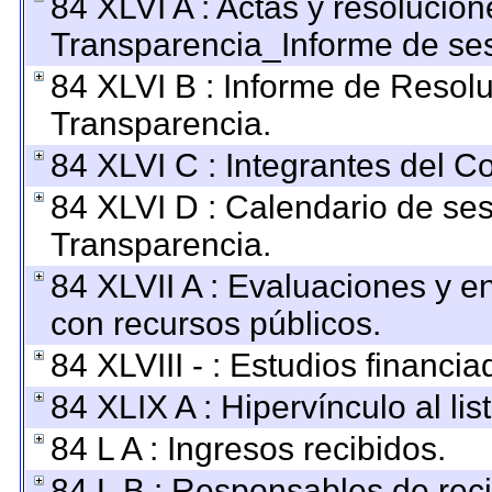
84 XLVI A : Actas y resolucio
Transparencia_Informe de ses
84 XLVI B : Informe de Resol
Transparencia.
84 XLVI C : Integrantes del C
84 XLVI D : Calendario de ses
Transparencia.
84 XLVII A : Evaluaciones y 
con recursos públicos.
84 XLVIII - : Estudios financi
84 XLIX A : Hipervínculo al li
84 L A : Ingresos recibidos.
84 L B : Responsables de recib