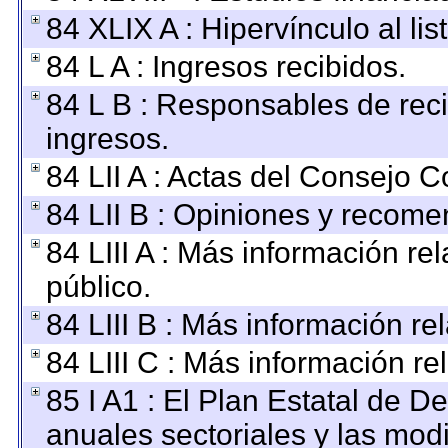
84 XLIX A : Hipervínculo al li
84 L A : Ingresos recibidos.
84 L B : Responsables de recib
ingresos.
84 LII A : Actas del Consejo C
84 LII B : Opiniones y recom
84 LIII A : Más información r
público.
84 LIII B : Más información r
84 LIII C : Más información re
85 I A1 : El Plan Estatal de D
anuales sectoriales y las mod