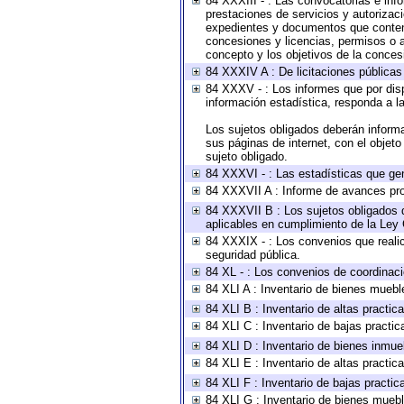
84 XXXIII - : Las convocatorias e inf
prestaciones de servicios y autorizac
expedientes y documentos que conteng
concesiones y licencias, permisos o au
concepto y los objetivos de la concesi
84 XXXIV A : De licitaciones públicas 
84 XXXV - : Los informes que por disp
información estadística, responda a l
Los sujetos obligados deberán informa
sus páginas de internet, con el objet
sujeto obligado.
84 XXXVI - : Las estadísticas que ge
84 XXXVII A : Informe de avances pro
84 XXXVII B : Los sujetos obligados d
aplicables en cumplimiento de la Ley
84 XXXIX - : Los convenios que realic
seguridad pública.
84 XL - : Los convenios de coordinaci
84 XLI A : Inventario de bienes muebl
84 XLI B : Inventario de altas practi
84 XLI C : Inventario de bajas practi
84 XLI D : Inventario de bienes inmue
84 XLI E : Inventario de altas practi
84 XLI F : Inventario de bajas practi
84 XLI G : Inventario de bienes mueb