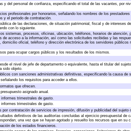
s y del personal de confianza, especificando el total de las vacantes, por ni
icios profesionales por honorarios, señalando los nombres de los prestadores d
s y el periodo de contratación.
pública de las declaraciones, de situación patrimonial, fiscal y de intereses de
erdo con lo siguiente.
los sistemas, procesos, oficinas, ubicación, teléfonos, horarios de atención, 
s de acceso a la información, así como las solicitudes recibidas y las respue
domicilio oficial, teléfono y dirección electrónica de los servidores públicos
rsos para ocupar cargos públicos y los resultados de los mismos.
desde el nivel de jefe de departamento o equivalente, hasta el titular del suje
 sido objeto.
públicos con sanciones administrativas definitivas, especificando la causa de s
señalando los requisitos para acceder a ellos.
 formatos que ofrecen.
e presupuesto asignado anual.
 informes trimestrales de gasto.
 informes trimestrales de gasto.
por contratación de servicios de impresión, difusión y publicidad del sujeto 
ultados definitivos de las auditorías concluidas al ejercicio presupuestal de c
respondan; una vez que se hayan agotado y resuelto los recursos que en su 
nación de los estados financieros.