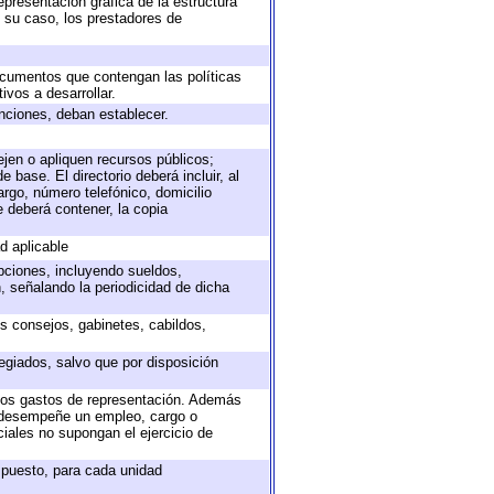
epresentación gráfica de la estructura
n su caso, los prestadores de
documentos que contengan las políticas
vos a desarrollar.
unciones, deban establecer.
ejen o apliquen recursos públicos;
 base. El directorio deberá incluir, al
rgo, número telefónico, domicilio
e deberá contener, la copia
d aplicable
epciones, incluyendo sueldos,
, señalando la periodicidad de dicha
os consejos, gabinetes, cabildos,
egiados, salvo que por disposición
 los gastos de representación. Además
e desempeñe un empleo, cargo o
iales no supongan el ejercicio de
e puesto, para cada unidad