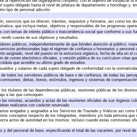
e al hipervínculo del organigrama completo, con el objetivo de visualizar la r
del sujeto obligado hasta el nivel de jefatura de departamento u homólogo y, e
tro tipo de personal adscrito
ón, servicios que se ofrecen, trámites, requisitos y formatos, así como los 
rativa, que incluya metas, objetivos y responsables de los programas operati
dos con temas de interés público o trascendencia social que conforme a sus f
 rendir cuenta de sus objetivos y resultados.
rvidores públicos, independientemente de que brinden atención al público; man
servicios profesionales bajo el régimen de confianza u honorarios y personal de
 asignado, nivel del puesto en la estructura orgánica, fecha de alta en el ca
ón de correo electrónico oficiales, y versión pública de su currículum vitae qu
y cédula que acredite su ultimo grado de estudios.
 sueldos y salarios de cada sujeto obligado de conformidad con la normativida
a de todos los servidores públicos de base o de confianza, de todas las perc
, comisiones, dietas, bonos, estímulos, ingresos y sistemas de compensación
 los titulares de las dependencias públicas, reuniones públicas de los divers
bajo a las que convoquen.
en las minutas, acuerdos y actas de las reuniones oficiales de sus órganos col
eban realizarse con carácter reservado.
gastos erogados y asignados a los Servicios de Traslado y Viáticos así como
 a estos conceptos respecto de los integrantes, miembros y/o toda persona qu
jerza actos de autoridad en los mismos, incluso cuando estas comisiones ofic
s y del personal de base, especificando el total de las vacantes, por nivel d