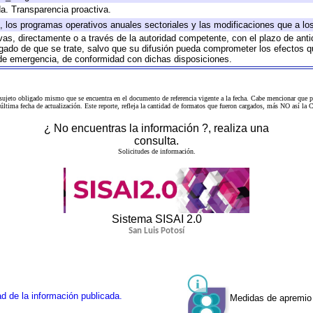
da. Transparencia proactiva.
lo, los programas operativos anuales sectoriales y las modificaciones que a 
ivas, directamente o a través de la autoridad competente, con el plazo de ant
ligado de que se trate, salvo que su difusión pueda comprometer los efectos q
 de emergencia, de conformidad con dichas disposiciones.
 sujeto obligado mismo que se encuentra en el
documento de referencia
vigente a la fecha. Cabe mencionar que p
a última fecha de actualización. Este reporte, refleja la cantidad de formatos que fueron cargados, más NO así
¿ No encuentras la información ?, realiza una
consulta.
Solicitudes de información.
Sistema SISAI 2.0
San Luis Potosí
d de la información publicada.
Medidas de apremio 