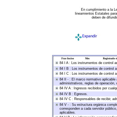
En cumplimiento a la L
lineamientos Estatales par
deben de difundi
Expandir
Frac-Inciso
Mes
Registrado el
84 I A : Los instrumentos de control 
84 I B : Los instrumentos de control a
84 I C : Los instrumentos de control a
84 II - : El marco normativo aplicable
administrativos, reglas de operación, cr
84 IV A : Ingresos recibidos por cualq
84 IV B : Egresos.
84 IV C : Responsables de recibir, adm
84 V - : Su estructura orgánica comple
corresponden a cada servidor público,
aplicables.