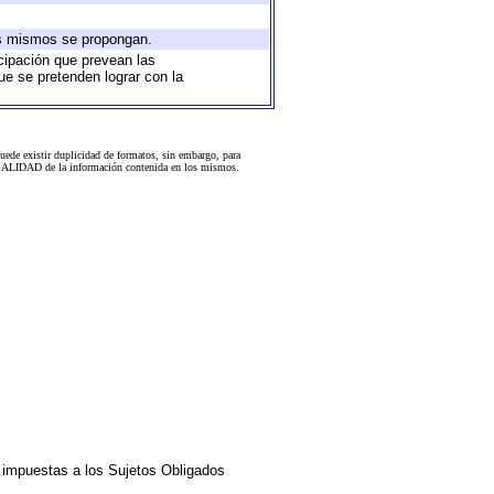
los mismos se propongan.
icipación que prevean las
ue se pretenden lograr con la
uede existir duplicidad de formatos, sin embargo, para
 la CALIDAD de la información contenida en los mismos.
impuestas a los Sujetos Obligados