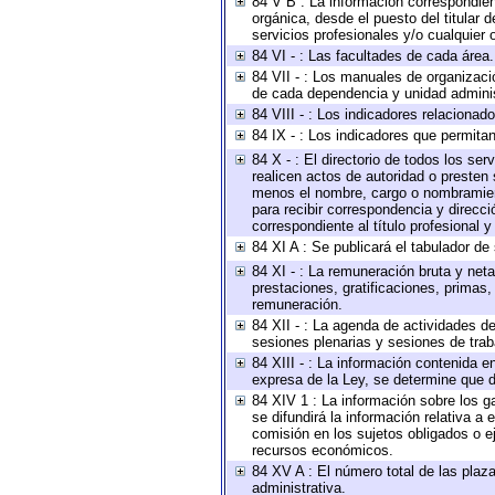
84 V B : La información correspondient
orgánica, desde el puesto del titular 
servicios profesionales y/o cualquier o
84 VI - : Las facultades de cada área.
84 VII - : Los manuales de organizaci
de cada dependencia y unidad administ
84 VIII - : Los indicadores relaciona
84 IX - : Los indicadores que permitan
84 X - : El directorio de todos los se
realicen actos de autoridad o presten 
menos el nombre, cargo o nombramiento
para recibir correspondencia y direcci
correspondiente al título profesional 
84 XI A : Se publicará el tabulador de
84 XI - : La remuneración bruta y net
prestaciones, gratificaciones, primas
remuneración.
84 XII - : La agenda de actividades de
sesiones plenarias y sesiones de tra
84 XIII - : La información contenida 
expresa de la Ley, se determine que d
84 XIV 1 : La información sobre los 
se difundirá la información relativa
comisión en los sujetos obligados o e
recursos económicos.
84 XV A : El número total de las plaza
administrativa.