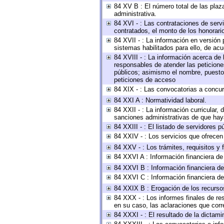
84 XV B : El número total de las plaza
administrativa.
84 XVI - : Las contrataciones de serv
contratados, el monto de los honorario
84 XVII - : La información en versión 
sistemas habilitados para ello, de acu
84 XVIII - : La información acerca de 
responsables de atender las peticione
públicos; asimismo el nombre, puesto, 
peticiones de acceso
84 XIX - : Las convocatorias a concu
84 XXI A : Normatividad laboral.
84 XXII - : La información curricular, 
sanciones administrativas de que haya
84 XXIII - : El listado de servidores 
84 XXIV - : Los servicios que ofrecen 
84 XXV - : Los trámites, requisitos y
84 XXVI A : Información financiera d
84 XXVI B : Información financiera de
84 XXVI C : Información financiera de
84 XXIX B : Erogación de los recursos 
84 XXX - : Los informes finales de res
en su caso, las aclaraciones que cor
84 XXXI - : El resultado de la dictami