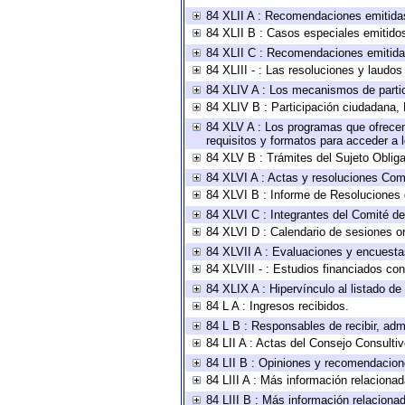
84 XLII A : Recomendaciones emitida
84 XLII B : Casos especiales emitido
84 XLII C : Recomendaciones emitida
84 XLIII - : Las resoluciones y laudo
84 XLIV A : Los mecanismos de parti
84 XLIV B : Participación ciudadana,
84 XLV A : Los programas que ofrecen,
requisitos y formatos para acceder a
84 XLV B : Trámites del Sujeto Oblig
84 XLVI A : Actas y resoluciones Com
84 XLVI B : Informe de Resoluciones 
84 XLVI C : Integrantes del Comité d
84 XLVI D : Calendario de sesiones or
84 XLVII A : Evaluaciones y encuesta
84 XLVIII - : Estudios financiados con
84 XLIX A : Hipervínculo al listado de
84 L A : Ingresos recibidos.
84 L B : Responsables de recibir, admi
84 LII A : Actas del Consejo Consultiv
84 LII B : Opiniones y recomendacion
84 LIII A : Más información relacionad
84 LIII B : Más información relaciona