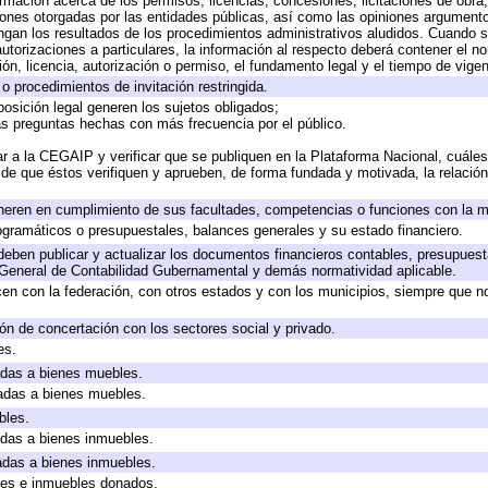
ormación acerca de los permisos, licencias, concesiones, licitaciones de obra
iones otorgadas por las entidades públicas, así como las opiniones argumentos
an los resultados de los procedimientos administrativos aludidos. Cuando se
torizaciones a particulares, la información al respecto deberá contener el nomb
ón, licencia, autorización o permiso, el fundamento legal y el tiempo de vigen
o procedimientos de invitación restringida.
osición legal generen los sujetos obligados;
as preguntas hechas con más frecuencia por el público.
r a la CEGAIP y verificar que se publiquen en la Plataforma Nacional, cuáles
o de que éstos verifiquen y aprueben, de forma fundada y motivada, la relació
neren en cumplimiento de sus facultades, competencias o funciones con la m
gramáticos o presupuestales, balances generales y su estado financiero.
eben publicar y actualizar los documentos financieros contables, presupuest
 General de Contabilidad Gubernamental y demás normatividad aplicable.
en con la federación, con otros estados y con los municipios, siempre que n
ón de concertación con los sectores social y privado.
es.
cadas a bienes muebles.
cadas a bienes muebles.
bles.
cadas a bienes inmuebles.
cadas a bienes inmuebles.
les e inmuebles donados.