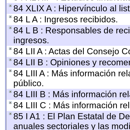
84 XLIX A : Hipervínculo al li
84 L A : Ingresos recibidos.
84 L B : Responsables de recib
ingresos.
84 LII A : Actas del Consejo C
84 LII B : Opiniones y recom
84 LIII A : Más información r
público.
84 LIII B : Más información r
84 LIII C : Más información re
85 I A1 : El Plan Estatal de D
anuales sectoriales y las mod