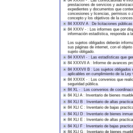
84 XXXIII - : Las convocatorias e inf
prestaciones de servicios y autorizac
expedientes y documentos que conteng
concesiones y licencias, permisos o au
concepto y los objetivos de la concesi
84 XXXIV A : De licitaciones públicas 
84 XXXV - : Los informes que por disp
información estadística, responda a l
Los sujetos obligados deberán informa
sus páginas de internet, con el objet
sujeto obligado.
84 XXXVI - : Las estadísticas que ge
84 XXXVII A : Informe de avances pro
84 XXXVII B : Los sujetos obligados d
aplicables en cumplimiento de la Ley
84 XXXIX - : Los convenios que realic
seguridad pública.
84 XL - : Los convenios de coordinaci
84 XLI A : Inventario de bienes muebl
84 XLI B : Inventario de altas practi
84 XLI C : Inventario de bajas practi
84 XLI D : Inventario de bienes inmue
84 XLI E : Inventario de altas practi
84 XLI F : Inventario de bajas practi
84 XLI G : Inventario de bienes mueb