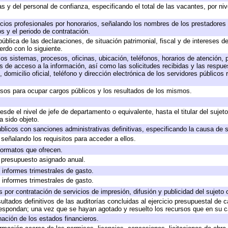
s y del personal de confianza, especificando el total de las vacantes, por ni
icios profesionales por honorarios, señalando los nombres de los prestadores d
s y el periodo de contratación.
pública de las declaraciones, de situación patrimonial, fiscal y de intereses de
erdo con lo siguiente.
los sistemas, procesos, oficinas, ubicación, teléfonos, horarios de atención, 
s de acceso a la información, así como las solicitudes recibidas y las respue
domicilio oficial, teléfono y dirección electrónica de los servidores públicos
rsos para ocupar cargos públicos y los resultados de los mismos.
desde el nivel de jefe de departamento o equivalente, hasta el titular del suje
 sido objeto.
públicos con sanciones administrativas definitivas, especificando la causa de s
señalando los requisitos para acceder a ellos.
 formatos que ofrecen.
e presupuesto asignado anual.
 informes trimestrales de gasto.
 informes trimestrales de gasto.
por contratación de servicios de impresión, difusión y publicidad del sujeto 
ultados definitivos de las auditorías concluidas al ejercicio presupuestal de c
respondan; una vez que se hayan agotado y resuelto los recursos que en su 
nación de los estados financieros.