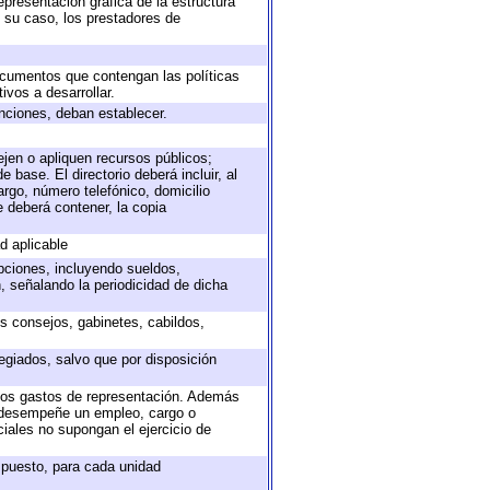
epresentación gráfica de la estructura
n su caso, los prestadores de
documentos que contengan las políticas
vos a desarrollar.
unciones, deban establecer.
ejen o apliquen recursos públicos;
 base. El directorio deberá incluir, al
rgo, número telefónico, domicilio
e deberá contener, la copia
d aplicable
epciones, incluyendo sueldos,
, señalando la periodicidad de dicha
os consejos, gabinetes, cabildos,
egiados, salvo que por disposición
 los gastos de representación. Además
e desempeñe un empleo, cargo o
iales no supongan el ejercicio de
e puesto, para cada unidad