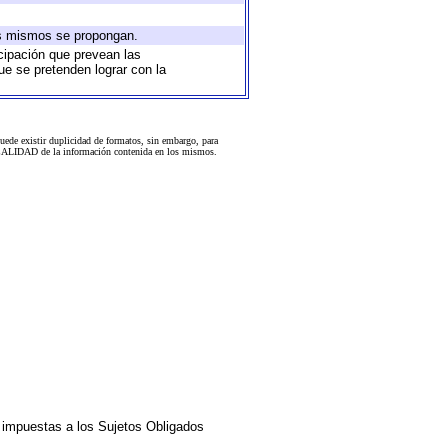
los mismos se propongan.
icipación que prevean las
ue se pretenden lograr con la
uede existir duplicidad de formatos, sin embargo, para
 la CALIDAD de la información contenida en los mismos.
impuestas a los Sujetos Obligados