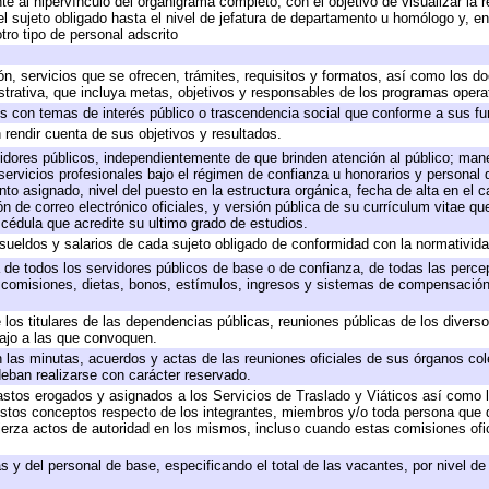
e al hipervínculo del organigrama completo, con el objetivo de visualizar la r
del sujeto obligado hasta el nivel de jefatura de departamento u homólogo y, e
tro tipo de personal adscrito
ón, servicios que se ofrecen, trámites, requisitos y formatos, así como los 
rativa, que incluya metas, objetivos y responsables de los programas operati
dos con temas de interés público o trascendencia social que conforme a sus f
 rendir cuenta de sus objetivos y resultados.
rvidores públicos, independientemente de que brinden atención al público; man
servicios profesionales bajo el régimen de confianza u honorarios y personal de
 asignado, nivel del puesto en la estructura orgánica, fecha de alta en el ca
ón de correo electrónico oficiales, y versión pública de su currículum vitae qu
y cédula que acredite su ultimo grado de estudios.
 sueldos y salarios de cada sujeto obligado de conformidad con la normativida
a de todos los servidores públicos de base o de confianza, de todas las perc
, comisiones, dietas, bonos, estímulos, ingresos y sistemas de compensación
 los titulares de las dependencias públicas, reuniones públicas de los divers
bajo a las que convoquen.
en las minutas, acuerdos y actas de las reuniones oficiales de sus órganos col
eban realizarse con carácter reservado.
gastos erogados y asignados a los Servicios de Traslado y Viáticos así como
 a estos conceptos respecto de los integrantes, miembros y/o toda persona qu
jerza actos de autoridad en los mismos, incluso cuando estas comisiones ofic
s y del personal de base, especificando el total de las vacantes, por nivel d