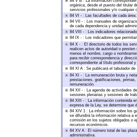
84 V B : La información correspondient
orgánica, desde el puesto del titular 
servicios profesionales y/o cualquier o
84 VI - : Las facultades de cada área.
84 VII - : Los manuales de organizaci
de cada dependencia y unidad administ
84 VIII - : Los indicadores relaciona
84 IX - : Los indicadores que permitan
84 X - : El directorio de todos los se
realicen actos de autoridad o presten 
menos el nombre, cargo o nombramiento
para recibir correspondencia y direcci
correspondiente al título profesional 
84 XI A : Se publicará el tabulador de
84 XI - : La remuneración bruta y net
prestaciones, gratificaciones, primas
remuneración.
84 XII - : La agenda de actividades de
sesiones plenarias y sesiones de tra
84 XIII - : La información contenida 
expresa de la Ley, se determine que d
84 XIV 1 : La información sobre los 
se difundirá la información relativa
comisión en los sujetos obligados o e
recursos económicos.
84 XV A : El número total de las plaza
administrativa.