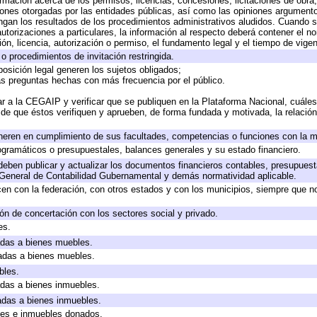
ormación acerca de los permisos, licencias, concesiones, licitaciones de obra
iones otorgadas por las entidades públicas, así como las opiniones argumentos
an los resultados de los procedimientos administrativos aludidos. Cuando se
torizaciones a particulares, la información al respecto deberá contener el nomb
ón, licencia, autorización o permiso, el fundamento legal y el tiempo de vigen
o procedimientos de invitación restringida.
osición legal generen los sujetos obligados;
as preguntas hechas con más frecuencia por el público.
r a la CEGAIP y verificar que se publiquen en la Plataforma Nacional, cuáles
o de que éstos verifiquen y aprueben, de forma fundada y motivada, la relació
neren en cumplimiento de sus facultades, competencias o funciones con la m
gramáticos o presupuestales, balances generales y su estado financiero.
eben publicar y actualizar los documentos financieros contables, presupuest
 General de Contabilidad Gubernamental y demás normatividad aplicable.
en con la federación, con otros estados y con los municipios, siempre que n
ón de concertación con los sectores social y privado.
es.
cadas a bienes muebles.
cadas a bienes muebles.
bles.
cadas a bienes inmuebles.
cadas a bienes inmuebles.
les e inmuebles donados.