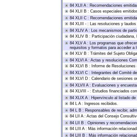
84 XLII A : Recomendaciones emitida
84 XLII B : Casos especiales emitido
84 XLII C : Recomendaciones emitida
84 XLIII - : Las resoluciones y laudo
84 XLIV A : Los mecanismos de parti
84 XLIV B : Participación ciudadana,
84 XLV A : Los programas que ofrecen,
requisitos y formatos para acceder a
84 XLV B : Trámites del Sujeto Oblig
84 XLVI A : Actas y resoluciones Com
84 XLVI B : Informe de Resoluciones 
84 XLVI C : Integrantes del Comité d
84 XLVI D : Calendario de sesiones or
84 XLVII A : Evaluaciones y encuesta
84 XLVIII - : Estudios financiados con
84 XLIX A : Hipervínculo al listado de
84 L A : Ingresos recibidos.
84 L B : Responsables de recibir, admi
84 LII A : Actas del Consejo Consultiv
84 LII B : Opiniones y recomendacion
84 LIII A : Más información relacionad
84 LIII B : Más información relaciona