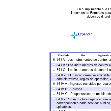
En cumplimiento a la L
lineamientos Estatales par
deben de difundi
Expandir
Frac-Inciso
Mes
Registrado el
84 I A : Los instrumentos de control 
84 I B : Los instrumentos de control a
84 I C : Los instrumentos de control a
84 II - : El marco normativo aplicable
administrativos, reglas de operación, cr
84 IV A : Ingresos recibidos por cualq
84 IV B : Egresos.
84 IV C : Responsables de recibir, adm
84 V - : Su estructura orgánica comple
corresponden a cada servidor público,
aplicables.