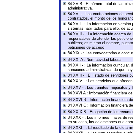
84 XV B : El número total de las plaza
administrativa.
84 XVI - : Las contrataciones de serv
contratados, el monto de los honorario
84 XVII - : La información en versión 
sistemas habilitados para ello, de acu
84 XVIII - : La información acerca de 
responsables de atender las peticione
públicos; asimismo el nombre, puesto, 
peticiones de acceso
84 XIX - : Las convocatorias a concu
84 XXI A : Normatividad laboral.
84 XXII - : La información curricular, 
sanciones administrativas de que haya
84 XXIII - : El listado de servidores 
84 XXIV - : Los servicios que ofrecen 
84 XXV - : Los trámites, requisitos y
84 XXVI A : Información financiera d
84 XXVI B : Información financiera de
84 XXVI C : Información financiera de
84 XXIX B : Erogación de los recursos 
84 XXX - : Los informes finales de res
en su caso, las aclaraciones que cor
84 XXXI - : El resultado de la dictami