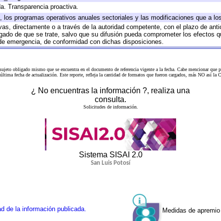
da. Transparencia proactiva.
lo, los programas operativos anuales sectoriales y las modificaciones que a 
ivas, directamente o a través de la autoridad competente, con el plazo de ant
ligado de que se trate, salvo que su difusión pueda comprometer los efectos q
 de emergencia, de conformidad con dichas disposiciones.
 sujeto obligado mismo que se encuentra en el
documento de referencia
vigente a la fecha. Cabe mencionar que p
a última fecha de actualización. Este reporte, refleja la cantidad de formatos que fueron cargados, más NO así
¿ No encuentras la información ?, realiza una
consulta.
Solicitudes de información.
Sistema SISAI 2.0
San Luis Potosí
d de la información publicada.
Medidas de apremio 