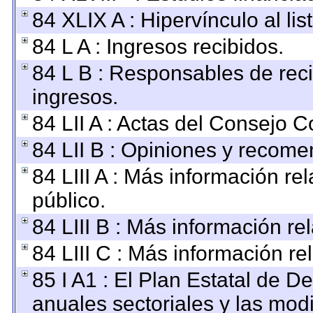
84 XLIX A : Hipervínculo al li
84 L A : Ingresos recibidos.
84 L B : Responsables de recib
ingresos.
84 LII A : Actas del Consejo C
84 LII B : Opiniones y recom
84 LIII A : Más información r
público.
84 LIII B : Más información r
84 LIII C : Más información re
85 I A1 : El Plan Estatal de D
anuales sectoriales y las mod