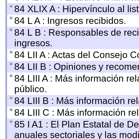
84 XLIX A : Hipervínculo al li
84 L A : Ingresos recibidos.
84 L B : Responsables de recib
ingresos.
84 LII A : Actas del Consejo C
84 LII B : Opiniones y recom
84 LIII A : Más información r
público.
84 LIII B : Más información r
84 LIII C : Más información re
85 I A1 : El Plan Estatal de D
anuales sectoriales y las mod