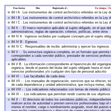
Frac-Inciso
Mes
Registrado el :
En tiempo / Fu
84 I A : Los instrumentos de control archivístico referidos en la Le
84 I B : Los instrumentos de control archivístico referidos en la Ley
84 I C : Los instrumentos de control archivístico referidos en la Ley
84 II - : El marco normativo aplicable al sujeto obligado, en el que 
administrativos, reglas de operación, criterios, políticas, entre otros
84 IV A : Ingresos recibidos por cualquier concepto por el sujeto obli
84 IV B : Egresos.
84 IV C : Responsables de recibir, administrar y ejercer los ingresos.
84 V - : Su estructura orgánica completa, en un formato que permita v
corresponden a cada servidor público, prestador de servicios profesi
aplicables.
84 V B : La información correspondiente al hipervínculo del organigram
orgánica, desde el puesto del titular del sujeto obligado hasta el niv
servicios profesionales y/o cualquier otro tipo de personal adscrito
84 VI - : Las facultades de cada área.
84 VII - : Los manuales de organización, servicios que se ofrecen, t
de cada dependencia y unidad administrativa, que incluya metas, obje
84 VIII - : Los indicadores relacionados con temas de interés públic
84 IX - : Los indicadores que permitan rendir cuenta de sus objetivos
84 X - : El directorio de todos los servidores públicos, independient
realicen actos de autoridad o presten servicios profesionales bajo el 
menos el nombre, cargo o nombramiento asignado, nivel del puesto en 
para recibir correspondencia y dirección de correo electrónico oficial