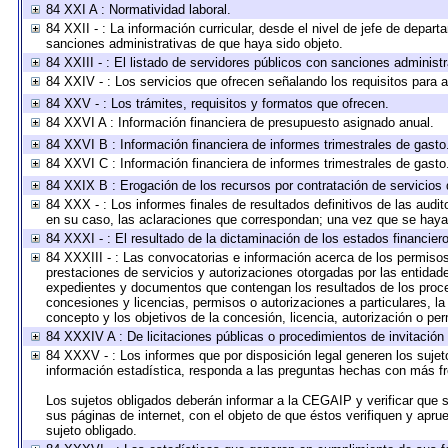
84 XXI A : Normatividad laboral.
84 XXII - : La información curricular, desde el nivel de jefe de depart
sanciones administrativas de que haya sido objeto.
84 XXIII - : El listado de servidores públicos con sanciones administr
84 XXIV - : Los servicios que ofrecen señalando los requisitos para a
84 XXV - : Los trámites, requisitos y formatos que ofrecen.
84 XXVI A : Información financiera de presupuesto asignado anual.
84 XXVI B : Información financiera de informes trimestrales de gasto
84 XXVI C : Información financiera de informes trimestrales de gasto
84 XXIX B : Erogación de los recursos por contratación de servicios d
84 XXX - : Los informes finales de resultados definitivos de las audit
en su caso, las aclaraciones que correspondan; una vez que se haya
84 XXXI - : El resultado de la dictaminación de los estados financiero
84 XXXIII - : Las convocatorias e información acerca de los permisos
prestaciones de servicios y autorizaciones otorgadas por las entidad
expedientes y documentos que contengan los resultados de los proced
concesiones y licencias, permisos o autorizaciones a particulares, la 
concepto y los objetivos de la concesión, licencia, autorización o per
84 XXXIV A : De licitaciones públicas o procedimientos de invitación 
84 XXXV - : Los informes que por disposición legal generen los sujet
información estadística, responda a las preguntas hechas con más fre
Los sujetos obligados deberán informar a la CEGAIP y verificar que s
sus páginas de internet, con el objeto de que éstos verifiquen y apru
sujeto obligado.