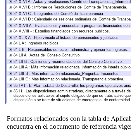
84 XLVI A : Actas y resoluciones Comité de Transparencia_Informe d
84 XLVI B : Informe de Resoluciones del Comité de Transparencia.
84 XLVI C : Integrantes del Comité de Transparencia.
84 XLVI D : Calendario de sesiones ordinarias del Comité de Transpa
84 XLVII A : Evaluaciones y encuestas a programas financiados con 
84 XLVIII - : Estudios financiados con recursos públicos.
84 XLIX A : Hipervínculo al listado de pensionados y jubilados.
84 L A : Ingresos recibidos.
84 L B : Responsables de recibir, administrar y ejercer los ingresos.
84 LII A : Actas del Consejo Consultivo.
84 LII B : Opiniones y recomendaciones del Consejo Consultivo.
84 LIII A : Más información relacionada_Información de interés públic
84 LIII B : Más información relacionada_Preguntas frecuentes.
84 LIII C : Más información relacionada. Transparencia proactiva.
85 I A1 : El Plan Estatal de Desarrollo, los programas operativos an
85 I I : Las disposiciones administrativas, directamente o a través d
disposiciones aplicables al sujeto obligado de que se trate, salvo qu
disposición o se trate de situaciones de emergencia, de conformidad
Formatos relacionados con la tabla de Aplica
encuentra en el
documento de referencia
vigen