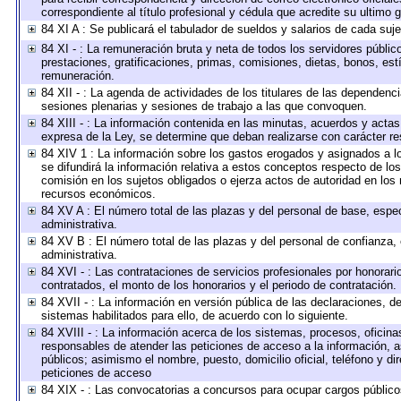
correspondiente al título profesional y cédula que acredite su ultimo 
84 XI A : Se publicará el tabulador de sueldos y salarios de cada suj
84 XI - : La remuneración bruta y neta de todos los servidores públi
prestaciones, gratificaciones, primas, comisiones, dietas, bonos, es
remuneración.
84 XII - : La agenda de actividades de los titulares de las dependenc
sesiones plenarias y sesiones de trabajo a las que convoquen.
84 XIII - : La información contenida en las minutas, acuerdos y actas
expresa de la Ley, se determine que deban realizarse con carácter r
84 XIV 1 : La información sobre los gastos erogados y asignados a l
se difundirá la información relativa a estos conceptos respecto de 
comisión en los sujetos obligados o ejerza actos de autoridad en los
recursos económicos.
84 XV A : El número total de las plazas y del personal de base, espec
administrativa.
84 XV B : El número total de las plazas y del personal de confianza, 
administrativa.
84 XVI - : Las contrataciones de servicios profesionales por honorari
contratados, el monto de los honorarios y el periodo de contratación.
84 XVII - : La información en versión pública de las declaraciones, de 
sistemas habilitados para ello, de acuerdo con lo siguiente.
84 XVIII - : La información acerca de los sistemas, procesos, oficinas
responsables de atender las peticiones de acceso a la información, a
públicos; asimismo el nombre, puesto, domicilio oficial, teléfono y di
peticiones de acceso
84 XIX - : Las convocatorias a concursos para ocupar cargos público