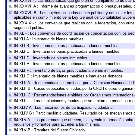
84 XXXVI - : Las estadísticas que generen en cumplimiento de sus f
84 XXXVII A : Informe de avances programáticos o presupuestales, b
84 XXXVII B : Los sujetos obligados deben publicar y actualizar los
aplicables en cumplimiento de la Ley General de Contabilidad Guber
84 XXXIX - : Los convenios que realicen con la federación, con otro
seguridad pública.
84 XL - : Los convenios de coordinación de concertación con los sect
84 XLI A : Inventario de bienes muebles.
84 XLI B : Inventario de altas practicadas a bienes muebles.
84 XLI C : Inventario de bajas practicadas a bienes muebles.
84 XLI D : Inventario de bienes inmuebles.
84 XLI E : Inventario de altas practicadas a bienes inmuebles.
84 XLI F : Inventario de bajas practicadas a bienes inmuebles.
84 XLI G : Inventario de bienes muebles e inmuebles donados.
84 XLII A : Recomendaciones emitidas por la Comisión Nacional de
84 XLII B : Casos especiales emitidos por la CNDH u otros organism
84 XLII C : Recomendaciones emitidas por Organismos internacional
84 XLIII - : Las resoluciones y laudos que se emitan en procesos o p
84 XLIV A : Los mecanismos de participación ciudadana.
84 XLIV B : Participación ciudadana, Resultado de los mecanismos de
84 XLV A : Los programas que ofrecen, incluyendo información sobre l
requisitos y formatos para acceder a los mismos.
84 XLV B : Trámites del Sujeto Obligado.