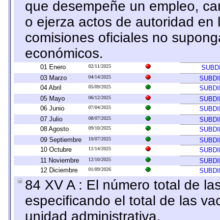
que desempeñe un empleo, carg
o ejerza actos de autoridad en
comisiones oficiales no suponga
económicos.
01 Enero
02/11/2025
SUBD
03 Marzo
04/14/2025
SUBDI
04 Abril
05/09/2025
SUBDI
05 Mayo
06/12/2025
SUBDI
06 Junio
07/04/2025
SUBDI
07 Julio
08/07/2025
SUBDI
08 Agosto
09/10/2025
SUBDI
09 Septiembre
10/07/2025
SUBDI
10 Octubre
11/14/2025
SUBDI
11 Noviembre
12/10/2025
SUBDI
12 Diciembre
01/09/2026
SUBDI
84 XV A : El número total de la
especificando el total de las v
unidad administrativa.