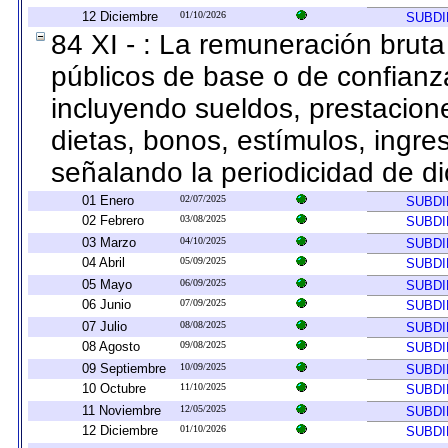
12 Diciembre
01/10/2026
SUBDI
84 XI - : La remuneración bruta
públicos de base o de confianz
incluyendo sueldos, prestacione
dietas, bonos, estímulos, ingr
señalando la periodicidad de d
01 Enero
02/07/2025
SUBDI
02 Febrero
03/08/2025
SUBDI
03 Marzo
04/10/2025
SUBDI
04 Abril
05/09/2025
SUBDI
05 Mayo
06/09/2025
SUBDI
06 Junio
07/09/2025
SUBDI
07 Julio
08/08/2025
SUBDI
08 Agosto
09/08/2025
SUBDI
09 Septiembre
10/09/2025
SUBDI
10 Octubre
11/10/2025
SUBDI
11 Noviembre
12/05/2025
SUBDI
12 Diciembre
01/10/2026
SUBDI