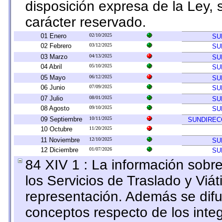
disposición expresa de la Ley,
carácter reservado.
01 Enero
02/10/2025
SU
02 Febrero
03/12/2025
SU
03 Marzo
04/13/2025
SU
04 Abril
05/10/2025
SU
05 Mayo
06/12/2025
SU
06 Junio
07/09/2025
SU
07 Julio
08/01/2025
SU
08 Agosto
09/10/2025
SU
09 Septiembre
10/11/2025
SUNDIREC
10 Octubre
11/20/2025
11 Noviembre
12/10/2025
SU
12 Diciembre
01/07/2026
SU
84 XIV 1 : La información sobr
los Servicios de Traslado y Viá
representación. Además se difun
conceptos respecto de los inte