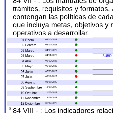
84 VII - : Los manuales de orga
trámites, requisitos y formato
contengan las políticas de cad
que incluya metas, objetivos y
operativos a desarrollar.
01 Enero
02/10/2025
02 Febrero
03/07/2025
03 Marzo
04/09/2025
03 Marzo
04/11/2025
SUBDI
04 Abril
05/02/2025
05 Mayo
06/06/2025
06 Junio
07/09/2025
07 Julio
08/12/2025
08 Agosto
09/08/2025
09 Septiembre
10/08/2025
10 Octubre
11/07/2025
11 Noviembre
12/03/2025
12 Diciembre
01/07/2026
84 VIII - : Los indicadores rel