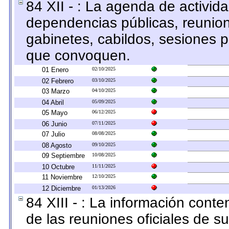
84 XII - : La agenda de activida
dependencias públicas, reunion
gabinetes, cabildos, sesiones p
que convoquen.
01 Enero
02/10/2025
02 Febrero
03/10/2025
03 Marzo
04/10/2025
04 Abril
05/09/2025
05 Mayo
06/12/2025
06 Junio
07/11/2025
07 Julio
08/08/2025
08 Agosto
09/10/2025
09 Septiembre
10/08/2025
10 Octubre
11/11/2025
11 Noviembre
12/10/2025
12 Diciembre
01/13/2026
84 XIII - : La información cont
de las reuniones oficiales de s