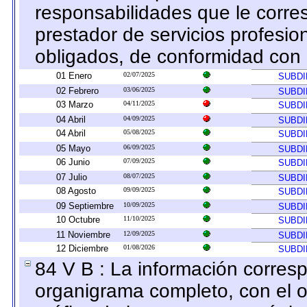
responsabilidades que le corre
prestador de servicios profesio
obligados, de conformidad con l
01 Enero
02/07/2025
SUBDI
02 Febrero
03/06/2025
SUBDI
03 Marzo
04/11/2025
SUBDI
04 Abril
04/09/2025
SUBDI
04 Abril
05/08/2025
SUBDI
05 Mayo
06/09/2025
SUBDI
06 Junio
07/09/2025
SUBDI
07 Julio
08/07/2025
SUBDI
08 Agosto
09/09/2025
SUBDI
09 Septiembre
10/09/2025
SUBDI
10 Octubre
11/10/2025
SUBDI
11 Noviembre
12/09/2025
SUBDI
12 Diciembre
01/08/2026
SUBDI
84 V B : La información corresp
organigrama completo, con el ob