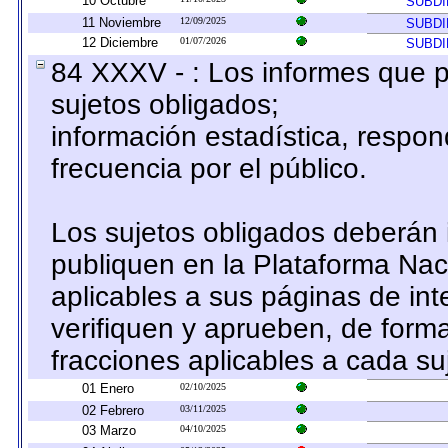
10 Octubre
SUBDI
11 Noviembre
12/09/2025
SUBDI
12 Diciembre
01/07/2026
SUBDI
84 XXXV - : Los informes que p
sujetos obligados;
información estadística, respo
frecuencia por el público.
Los sujetos obligados deberán 
publiquen en la Plataforma Nac
aplicables a sus páginas de int
verifiquen y aprueben, de forma
fracciones aplicables a cada su
01 Enero
02/10/2025
02 Febrero
03/11/2025
03 Marzo
04/10/2025