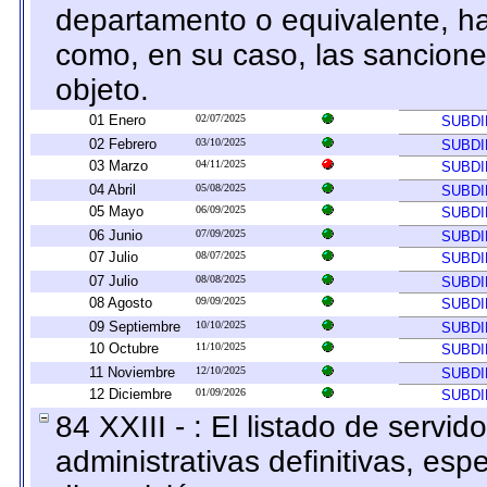
departamento o equivalente, hast
como, en su caso, las sancione
objeto.
01 Enero
02/07/2025
SUBDI
02 Febrero
03/10/2025
SUBDI
03 Marzo
04/11/2025
SUBDI
04 Abril
05/08/2025
SUBDI
05 Mayo
06/09/2025
SUBDI
06 Junio
07/09/2025
SUBDI
07 Julio
08/07/2025
SUBDI
07 Julio
08/08/2025
SUBDI
08 Agosto
09/09/2025
SUBDI
09 Septiembre
10/10/2025
SUBDI
10 Octubre
11/10/2025
SUBDI
11 Noviembre
12/10/2025
SUBDI
12 Diciembre
01/09/2026
SUBDI
84 XXIII - : El listado de servi
administrativas definitivas, esp