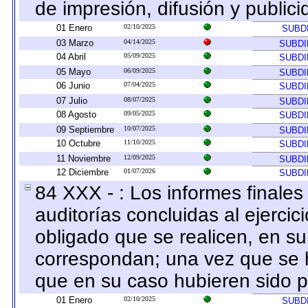
de impresión, difusión y publici
01 Enero
02/10/2025
SUBD
03 Marzo
04/14/2025
SUBDI
04 Abril
05/09/2025
SUBDI
05 Mayo
06/09/2025
SUBDI
06 Junio
07/04/2025
SUBDI
07 Julio
08/07/2025
SUBDI
08 Agosto
09/05/2025
SUBDI
09 Septiembre
10/07/2025
SUBDI
10 Octubre
11/10/2025
SUBDI
11 Noviembre
12/09/2025
SUBDI
12 Diciembre
01/07/2026
SUBDI
84 XXX - : Los informes finales 
auditorías concluidas al ejerci
obligado que se realicen, en su
correspondan; una vez que se h
que en su caso hubieren sido 
01 Enero
02/10/2025
SUBD