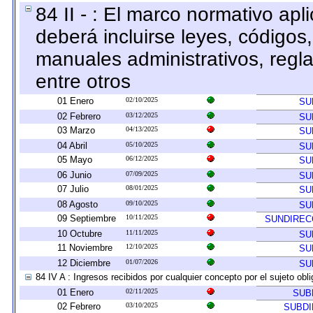
84 II - : El marco normativo apl
deberá incluirse leyes, códigos
manuales administrativos, reglas
entre otros
01 Enero
02/10/2025
SU
02 Febrero
03/12/2025
SU
03 Marzo
04/13/2025
SU
04 Abril
05/10/2025
SU
05 Mayo
06/12/2025
SU
06 Junio
07/09/2025
SU
07 Julio
08/01/2025
SU
08 Agosto
09/10/2025
SU
09 Septiembre
10/11/2025
SUNDIREC
10 Octubre
11/11/2025
SU
11 Noviembre
12/10/2025
SU
12 Diciembre
01/07/2026
SU
84 IV A : Ingresos recibidos por cualquier concepto por el sujeto obl
01 Enero
02/11/2025
SUB
02 Febrero
03/10/2025
SUBDI