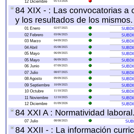
12 Diciembre
01/13/2026
84 XIX - : Las convocatorias a
y los resultados de los mismos.
01 Enero
02/07/2025
SUBDI
02 Febrero
03/06/2025
SUBDI
03 Marzo
04/09/2025
SUBDI
04 Abril
05/08/2025
SUBDI
05 Mayo
06/09/2025
SUBDI
05 Mayo
06/09/2025
SUBDI
06 Junio
07/09/2025
SUBDI
07 Julio
08/07/2025
SUBDI
08 Agosto
09/09/2025
SUBDI
09 Septiembre
10/09/2025
SUBDI
10 Octubre
11/10/2025
SUBDI
11 Noviembre
12/10/2025
SUBDI
12 Diciembre
01/09/2026
SUBDI
84 XXI A : Normatividad laboral
07 Julio
08/08/2025
SUB
84 XXII - : La información curric