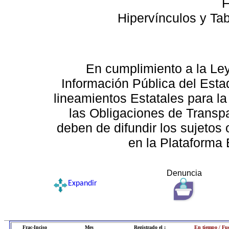
F
Hipervínculos y Ta
En cumplimiento a la Le
Información Pública del Esta
lineamientos Estatales para la
las Obligaciones de Transp
deben de difundir los sujetos 
en la Plataforma 
Denuncia
Expandir
Frac-Inciso
Mes
Registrado el :
En tiempo / Fu