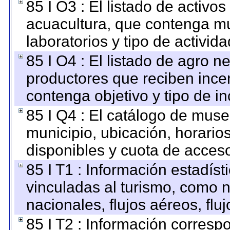
85 I O3 : El listado de activ
acuacultura, que contenga mu
laboratorios y tipo de activida
85 I O4 : El listado de agro 
productores que reciben ince
contenga objetivo y tipo de in
85 I Q4 : El catálogo de mus
municipio, ubicación, horarios
disponibles y cuota de acces
85 I T1 : Información estadís
vinculadas al turismo, como n
nacionales, flujos aéreos, fluj
85 I T2 : Información correspo