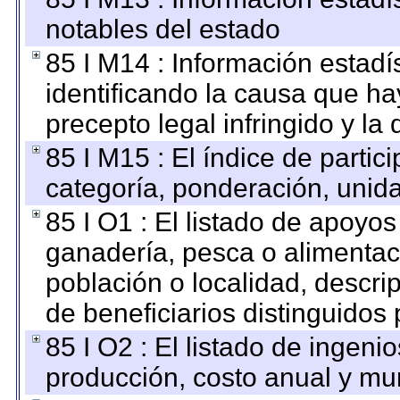
notables del estado
85 I M14 : Información estadís
identificando la causa que hay
precepto legal infringido y la 
85 I M15 : El índice de parti
categoría, ponderación, unid
85 I O1 : El listado de apoyo
ganadería, pesca o alimentac
población o localidad, descri
de beneficiarios distinguidos
85 I O2 : El listado de ingen
producción, costo anual y mun