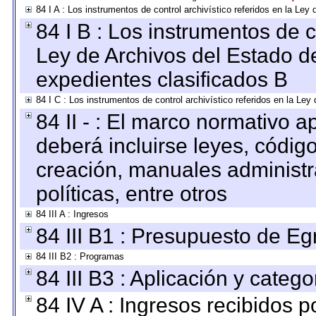
84 I A : Los instrumentos de control archivístico referidos en la L
84 I B : Los instrumentos de co
Ley de Archivos del Estado de
expedientes clasificados B
84 I C : Los instrumentos de control archivístico referidos en la Le
84 II - : El marco normativo a
deberá incluirse leyes, códig
creación, manuales administrat
políticas, entre otros
84 III A : Ingresos
84 III B1 : Presupuesto de E
84 III B2 : Programas
84 III B3 : Aplicación y categ
84 IV A : Ingresos recibidos p