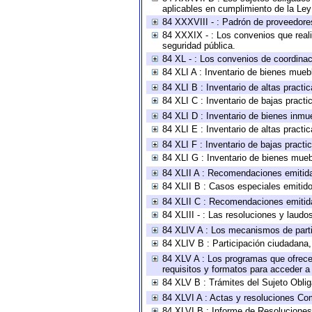
aplicables en cumplimiento de la Le
84 XXXVIII - : Padrón de proveedores
84 XXXIX - : Los convenios que reali
seguridad pública.
84 XL - : Los convenios de coordinac
84 XLI A : Inventario de bienes mueb
84 XLI B : Inventario de altas pract
84 XLI C : Inventario de bajas pract
84 XLI D : Inventario de bienes inmu
84 XLI E : Inventario de altas pract
84 XLI F : Inventario de bajas pract
84 XLI G : Inventario de bienes mue
84 XLII A : Recomendaciones emitid
84 XLII B : Casos especiales emitid
84 XLII C : Recomendaciones emitid
84 XLIII - : Las resoluciones y laud
84 XLIV A : Los mecanismos de parti
84 XLIV B : Participación ciudadana
84 XLV A : Los programas que ofrecen
requisitos y formatos para acceder 
84 XLV B : Trámites del Sujeto Obli
84 XLVI A : Actas y resoluciones Co
84 XLVI B : Informe de Resoluciones