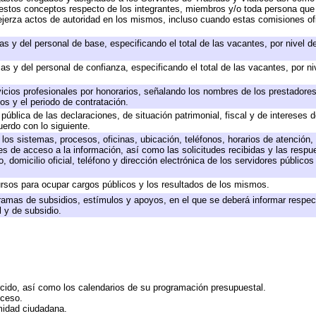
 a estos conceptos respecto de los integrantes, miembros y/o toda persona q
ejerza actos de autoridad en los mismos, incluso cuando estas comisiones ofi
as y del personal de base, especificando el total de las vacantes, por nivel 
as y del personal de confianza, especificando el total de las vacantes, por n
icios profesionales por honorarios, señalando los nombres de los prestadores 
os y el periodo de contratación.
 pública de las declaraciones, de situación patrimonial, fiscal y de intereses d
uerdo con lo siguiente.
 los sistemas, procesos, oficinas, ubicación, teléfonos, horarios de atención,
es de acceso a la información, así como las solicitudes recibidas y las respu
 domicilio oficial, teléfono y dirección electrónica de los servidores público
rsos para ocupar cargos públicos y los resultados de los mismos.
ramas de subsidios, estímulos y apoyos, en el que se deberá informar respec
l y de subsidio.
rcido, así como los calendarios de su programación presupuestal.
cceso.
midad ciudadana.