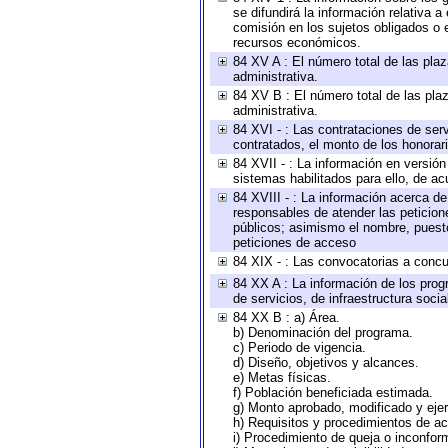
se difundirá la información relativa
comisión en los sujetos obligados o 
recursos económicos.
84 XV A : El número total de las plaz
administrativa.
84 XV B : El número total de las plaz
administrativa.
84 XVI - : Las contrataciones de serv
contratados, el monto de los honorari
84 XVII - : La información en versión
sistemas habilitados para ello, de ac
84 XVIII - : La información acerca de
responsables de atender las peticion
públicos; asimismo el nombre, puesto,
peticiones de acceso
84 XIX - : Las convocatorias a concu
84 XX A : La información de los prog
de servicios, de infraestructura socia
84 XX B : a) Área.
b) Denominación del programa.
c) Periodo de vigencia.
d) Diseño, objetivos y alcances.
e) Metas físicas.
f) Población beneficiada estimada.
g) Monto aprobado, modificado y eje
h) Requisitos y procedimientos de a
i) Procedimiento de queja o inconfor