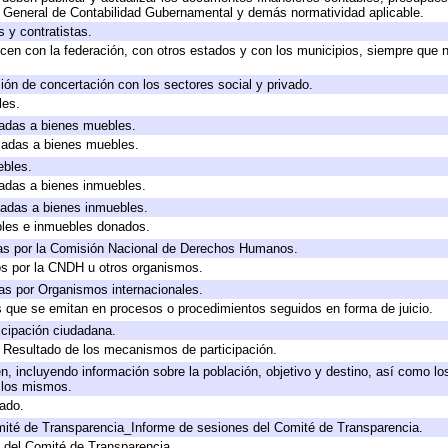
y General de Contabilidad Gubernamental y demás normatividad aplicable.
 y contratistas.
cen con la federación, con otros estados y con los municipios, siempre que 
ión de concertación con los sectores social y privado.
les.
icadas a bienes muebles.
icadas a bienes muebles.
ebles.
icadas a bienes inmuebles.
icadas a bienes inmuebles.
bles e inmuebles donados.
as por la Comisión Nacional de Derechos Humanos.
os por la CNDH u otros organismos.
as por Organismos internacionales.
os que se emitan en procesos o procedimientos seguidos en forma de juicio.
cipación ciudadana.
, Resultado de los mecanismos de participación.
, incluyendo información sobre la población, objetivo y destino, así como lo
a los mismos.
gado.
mité de Transparencia_Informe de sesiones del Comité de Transparencia.
 del Comité de Transparencia.