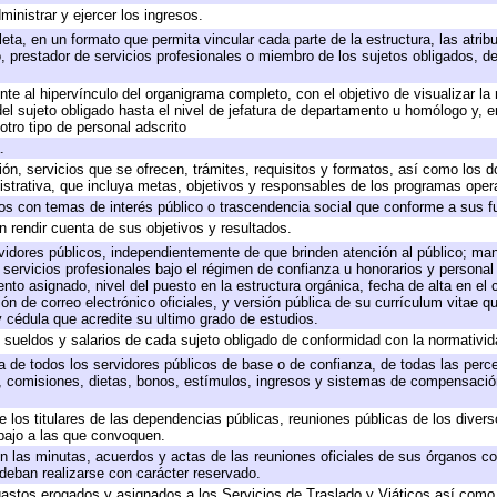
ministrar y ejercer los ingresos.
eta, en un formato que permita vincular cada parte de la estructura, las atri
, prestador de servicios profesionales o miembro de los sujetos obligados, d
te al hipervínculo del organigrama completo, con el objetivo de visualizar la 
 del sujeto obligado hasta el nivel de jefatura de departamento u homólogo y, 
otro tipo de personal adscrito
.
ión, servicios que se ofrecen, trámites, requisitos y formatos, así como los
trativa, que incluya metas, objetivos y responsables de los programas operat
ados con temas de interés público o trascendencia social que conforme a sus f
n rendir cuenta de sus objetivos y resultados.
ervidores públicos, independientemente de que brinden atención al público; ma
 servicios profesionales bajo el régimen de confianza u honorarios y personal d
o asignado, nivel del puesto en la estructura orgánica, fecha de alta en el c
ión de correo electrónico oficiales, y versión pública de su currículum vitae q
 y cédula que acredite su ultimo grado de estudios.
e sueldos y salarios de cada sujeto obligado de conformidad con la normativid
ta de todos los servidores públicos de base o de confianza, de todas las perc
s, comisiones, dietas, bonos, estímulos, ingresos y sistemas de compensación
e los titulares de las dependencias públicas, reuniones públicas de los diver
bajo a las que convoquen.
 en las minutas, acuerdos y actas de las reuniones oficiales de sus órganos co
deban realizarse con carácter reservado.
 gastos erogados y asignados a los Servicios de Traslado y Viáticos así com