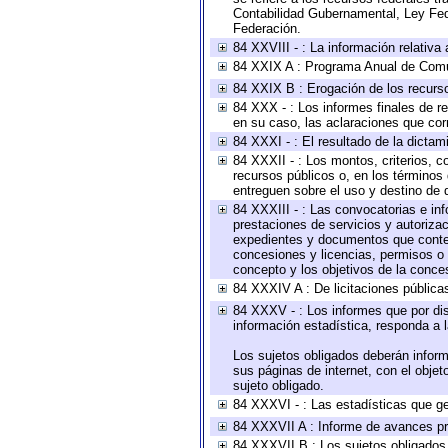
Contabilidad Gubernamental, Ley Fed
Federación.
84 XXVIII - : La información relativa
84 XXIX A : Programa Anual de Comun
84 XXIX B : Erogación de los recursos
84 XXX - : Los informes finales de re
en su caso, las aclaraciones que co
84 XXXI - : El resultado de la dictam
84 XXXII - : Los montos, criterios, c
recursos públicos o, en los términos
entreguen sobre el uso y destino de 
84 XXXIII - : Las convocatorias e in
prestaciones de servicios y autoriza
expedientes y documentos que conten
concesiones y licencias, permisos o a
concepto y los objetivos de la conces
84 XXXIV A : De licitaciones públicas
84 XXXV - : Los informes que por dis
información estadística, responda a 
Los sujetos obligados deberán inform
sus páginas de internet, con el obje
sujeto obligado.
84 XXXVI - : Las estadísticas que g
84 XXXVII A : Informe de avances pr
84 XXXVII B : Los sujetos obligados 