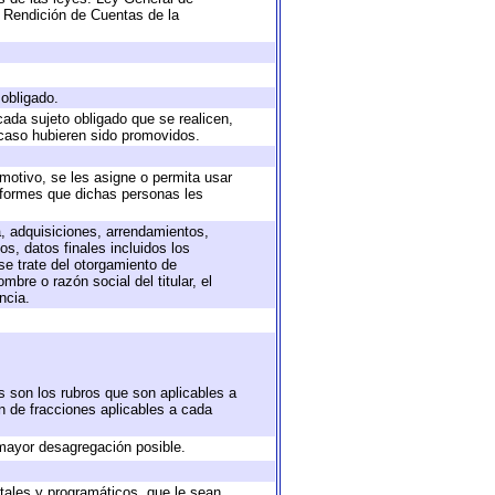
 Rendición de Cuentas de la
 obligado.
cada sujeto obligado que se realicen,
 caso hubieren sido promovidos.
 motivo, se les asigne o permita usar
informes que dichas personas les
a, adquisiciones, arrendamientos,
s, datos finales incluidos los
e trate del otorgamiento de
bre o razón social del titular, el
ncia.
s son los rubros que son aplicables a
ón de fracciones aplicables a cada
mayor desagregación posible.
tales y programáticos, que le sean