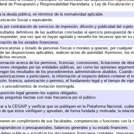
eral de Presupuesto y Responsabilidad Hacendaria, y Ley de Fiscalización y
 a la deuda pública, en términos de la normatividad aplicable.
icación Social o equivalente.
 por contratación de servicios de impresión, difusión y publicidad del sujeto
sultados definitivos de las auditorías concluidas al ejercicio presupuestal de 
rrespondan; una vez que se hayan agotado y resuelto los recursos que en su
inación de los estados financieros.
onvocatorias y listado de personas físicas o morales a quienes, por cualquier
 de las disposiciones aplicables, realicen actos de autoridad. Asimismo, los 
dichos recursos.
formación acerca de los permisos, licencias, concesiones, licitaciones de obr
ciones otorgadas por las entidades públicas, así como las opiniones argumento
gan los resultados de los procedimientos administrativos aludidos. Cuando s
utorizaciones a particulares, la información al respecto deberá contener el nom
ión, licencia, autorización o permiso, el fundamento legal y el tiempo de vige
 o procedimientos de invitación restringida.
posición legal generen los sujetos obligados;
las preguntas hechas con más frecuencia por el público.
ar a la CEGAIP y verificar que se publiquen en la Plataforma Nacional, cuále
to de que éstos verifiquen y aprueben, de forma fundada y motivada, la relaci
eneren en cumplimiento de sus facultades, competencias o funciones con la 
ogramáticos o presupuestales, balances generales y su estado financiero.
deben publicar y actualizar los documentos financieros contables, presupues