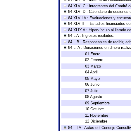
84 XLVI C : Integrantes del Comité d
84 XLVI D : Calendario de sesiones o
84 XLVII A : Evaluaciones y encuest
84 XLVIII - : Estudios financiados co
84 XLIX A : Hipervínculo al listado d
84 L A : Ingresos recibidos.
84 L B : Responsables de recibir, adm
84 LI A : Donaciones en dinero realiz
01 Enero
02 Febrero
03 Marzo
04 Abril
05 Mayo
06 Junio
07 Julio
08 Agosto
09 Septiembre
10 Octubre
11 Noviembre
12 Diciembre
84 LII A : Actas del Consejo Consulti