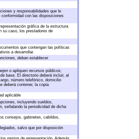
buciones y responsabilidades que le
e conformidad con las disposiciones
representación gráfica de la estructura
en su caso, los prestadores de
 documentos que contengan las políticas
ivos a desarrollar.
unciones, deban establecer.
nejen o apliquen recursos públicos;
e base. El directorio deberá incluir, al
argo, número telefónico, domicilio
ue deberá contener, la copia
ad aplicable
epciones, incluyendo sueldos,
, señalando la periodicidad de dicha
sos consejos, gabinetes, cabildos,
legiados, salvo que por disposición
o los gastos de representación. Además