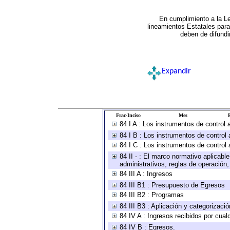
En cumplimiento a la L
lineamientos Estatales par
deben de difundi
Expandir
Frac-Inciso
Mes
R
84 I A : Los instrumentos de control
84 I B : Los instrumentos de control 
84 I C : Los instrumentos de control 
84 II - : El marco normativo aplicabl
administrativos, reglas de operación, c
84 III A : Ingresos
84 III B1 : Presupuesto de Egresos
84 III B2 : Programas
84 III B3 : Aplicación y categorizaci
84 IV A : Ingresos recibidos por cual
84 IV B : Egresos.