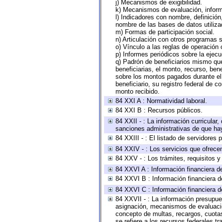
j) Mecanismos de exigibilidad.
k) Mecanismos de evaluación, infor
l) Indicadores con nombre, definició
nombre de las bases de datos utiliza
m) Formas de participación social.
n) Articulación con otros programas s
o) Vínculo a las reglas de operación
p) Informes periódicos sobre la ejecu
q) Padrón de beneficiarios mismo qu
beneficiarias, el monto, recurso, ben
sobre los montos pagados durante el 
beneficiario, su registro federal de
monto recibido.
84 XXI A : Normatividad laboral.
84 XXI B : Recursos públicos.
84 XXII - : La información curricular,
sanciones administrativas de que hay
84 XXIII - : El listado de servidores
84 XXIV - : Los servicios que ofrecen
84 XXV - : Los trámites, requisitos 
84 XXVI A : Información financiera d
84 XXVI B : Información financiera d
84 XXVI C : Información financiera d
84 XXVII - : La información presupue
asignación, mecanismos de evaluación
concepto de multas, recargos, cuotas
se refiere a los recursos federales t