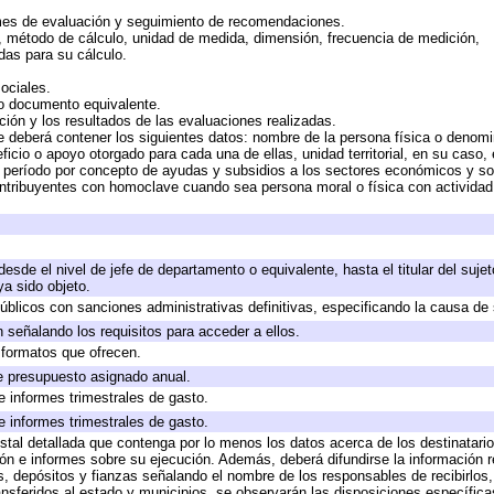
mes de evaluación y seguimiento de recomendaciones.
n, método de cálculo, unidad de medida, dimensión, frecuencia de medición,
das para su cálculo.
ociales.
 o documento equivalente.
ción y los resultados de las evaluaciones realizadas.
e deberá contener los siguientes datos: nombre de la persona física o denomi
eficio o apoyo otorgado para cada una de ellas, unidad territorial, en su caso
período por concepto de ayudas y subsidios a los sectores económicos y soci
 contribuyentes con homoclave cuando sea persona moral o física con actividad
 desde el nivel de jefe de departamento o equivalente, hasta el titular del suj
a sido objeto.
 públicos con sanciones administrativas definitivas, especificando la causa de 
 señalando los requisitos para acceder a ellos.
y formatos que ofrecen.
e presupuesto asignado anual.
e informes trimestrales de gasto.
e informes trimestrales de gasto.
stal detallada que contenga por lo menos los datos acerca de los destinatario
 e informes sobre su ejecución. Además, deberá difundirse la información re
, depósitos y fianzas señalando el nombre de los responsables de recibirlos, 
ransferidos al estado y municipios, se observarán las disposiciones específic