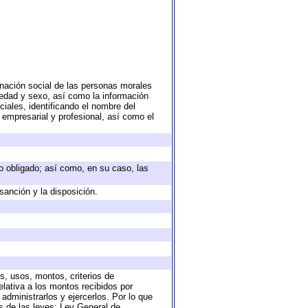
nación social de las personas morales
, edad y sexo, así como la información
ales, identificando el nombre del
 empresarial y profesional, así como el
eto obligado; así como, en su caso, las
sanción y la disposición.
s, usos, montos, criterios de
lativa a los montos recibidos por
administrarlos y ejercerlos. Por lo que
as de las leyes: Ley General de