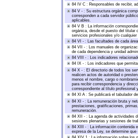
84 IV C : Responsables de recibir, ad
84 V - : Su estructura orgánica compl
corresponden a cada servidor público
aplicables.
84 V B : La información correspondien
orgánica, desde el puesto del titular
servicios profesionales y/o cualquier 
84 VI - : Las facultades de cada área
84 VII - : Los manuales de organizac
de cada dependencia y unidad adminis
84 VIII - : Los indicadores relacion
84 IX - : Los indicadores que permita
84 X - : El directorio de todos los s
realicen actos de autoridad o presten
menos el nombre, cargo o nombramient
para recibir correspondencia y direcc
correspondiente al título profesional
84 XI A : Se publicará el tabulador d
84 XI - : La remuneración bruta y ne
prestaciones, gratificaciones, prima
remuneración.
84 XII - : La agenda de actividades d
sesiones plenarias y sesiones de tra
84 XIII - : La información contenida
expresa de la Ley, se determine que 
84 XIV 1 : La información sobre los