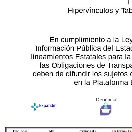
F
Hipervínculos y Ta
En cumplimiento a la Le
Información Pública del Esta
lineamientos Estatales para la
las Obligaciones de Transp
deben de difundir los sujetos 
en la Plataforma 
Denuncia
Expandir
Frac-Inciso
Mes
Registrado el :
En tiempo / Fu