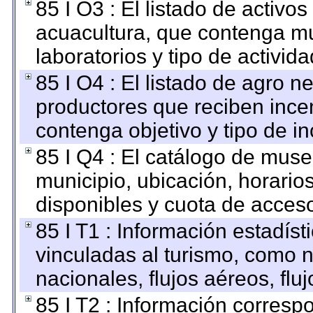
85 I O3 : El listado de activ
acuacultura, que contenga mu
laboratorios y tipo de activida
85 I O4 : El listado de agro 
productores que reciben ince
contenga objetivo y tipo de in
85 I Q4 : El catálogo de mus
municipio, ubicación, horarios
disponibles y cuota de acces
85 I T1 : Información estadís
vinculadas al turismo, como n
nacionales, flujos aéreos, fluj
85 I T2 : Información correspo