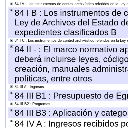
84 I A : Los instrumentos de control archivístico referidos en la L
84 I B : Los instrumentos de co
Ley de Archivos del Estado de
expedientes clasificados B
84 I C : Los instrumentos de control archivístico referidos en la Le
84 II - : El marco normativo a
deberá incluirse leyes, códig
creación, manuales administrat
políticas, entre otros
84 III A : Ingresos
84 III B1 : Presupuesto de E
84 III B2 : Programas
84 III B3 : Aplicación y categ
84 IV A : Ingresos recibidos p