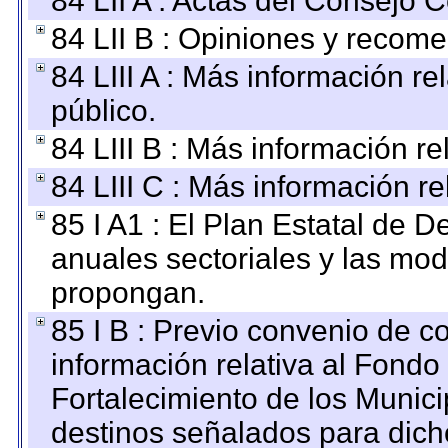
84 LII A : Actas del Consejo C
84 LII B : Opiniones y recom
84 LIII A : Más información r
público.
84 LIII B : Más información r
84 LIII C : Más información r
85 I A1 : El Plan Estatal de D
anuales sectoriales y las mo
propongan.
85 I B : Previo convenio de co
información relativa al Fondo
Fortalecimiento de los Munici
destinos señalados para dic