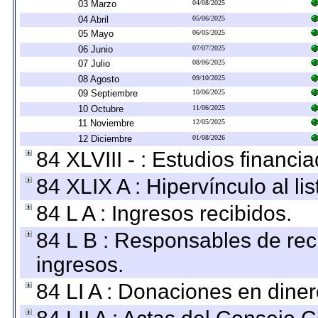
03 Marzo
04/08/2025
04 Abril
05/06/2025
05 Mayo
06/05/2025
06 Junio
07/07/2025
07 Julio
08/06/2025
08 Agosto
09/10/2025
09 Septiembre
10/06/2025
10 Octubre
11/06/2025
11 Noviembre
12/05/2025
12 Diciembre
01/08/2026
84 XLVIII - : Estudios financi
84 XLIX A : Hipervínculo al l
84 L A : Ingresos recibidos.
84 L B : Responsables de recib
ingresos.
84 LI A : Donaciones en diner