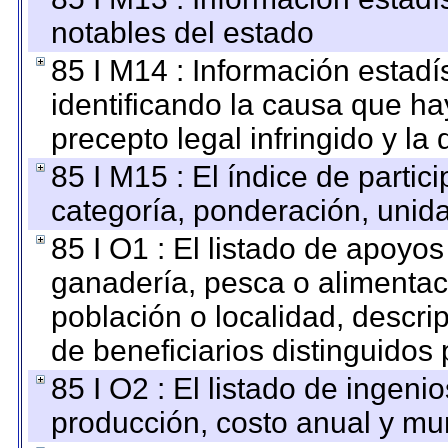
notables del estado
85 I M14 : Información estadís
identificando la causa que hay
precepto legal infringido y la 
85 I M15 : El índice de parti
categoría, ponderación, unid
85 I O1 : El listado de apoyo
ganadería, pesca o alimentac
población o localidad, descri
de beneficiarios distinguidos
85 I O2 : El listado de ingen
producción, costo anual y mun