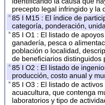
identificando la causa que hay
precepto legal infringido y la 
85 I M15 : El índice de parti
categoría, ponderación, unid
85 I O1 : El listado de apoyo
ganadería, pesca o alimentac
población o localidad, descri
de beneficiarios distinguidos
85 I O2 : El listado de ingen
producción, costo anual y mun
85 I O3 : El listado de activ
acuacultura, que contenga mu
laboratorios y tipo de activida