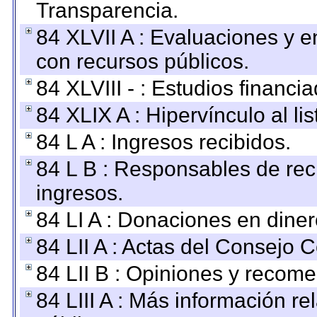
Transparencia.
84 XLVII A : Evaluaciones y 
con recursos públicos.
84 XLVIII - : Estudios financi
84 XLIX A : Hipervínculo al l
84 L A : Ingresos recibidos.
84 L B : Responsables de recib
ingresos.
84 LI A : Donaciones en diner
84 LII A : Actas del Consejo C
84 LII B : Opiniones y recom
84 LIII A : Más información r