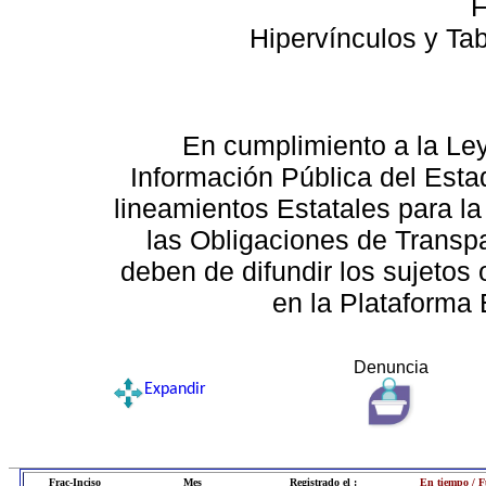
F
Hipervínculos y Ta
En cumplimiento a la Le
Información Pública del Esta
lineamientos Estatales para la
las Obligaciones de Transp
deben de difundir los sujetos 
en la Plataforma 
Denuncia
Expandir
Frac-Inciso
Mes
Registrado el :
En tiempo / F