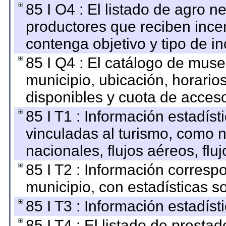
85 I O4 : El listado de agro 
productores que reciben ince
contenga objetivo y tipo de in
85 I Q4 : El catálogo de mus
municipio, ubicación, horarios
disponibles y cuota de acces
85 I T1 : Información estadís
vinculadas al turismo, como n
nacionales, flujos aéreos, fluj
85 I T2 : Información correspo
municipio, con estadísticas so
85 I T3 : Información estadís
85 I T4 : El listado de prestad