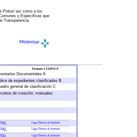
s Potosí así como a los
a Comunes y Específicas que
de Transparencia.
Minimizar
Formato LTAIPSLP
Inventarios Documentales A
ndice de expedientes clasificados B
uadro general de clasificación C
decretos de creación, manuales
PAL
Liga Directa al formato
PAL
Liga Directa al formato
PAL
Liga Directa al formato