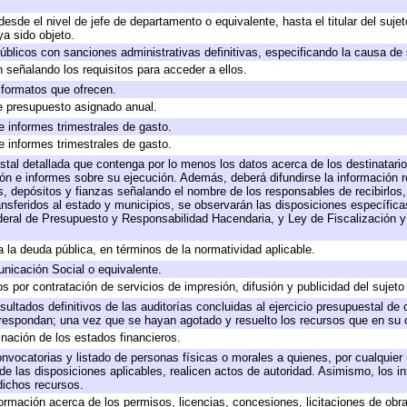
 desde el nivel de jefe de departamento o equivalente, hasta el titular del suj
a sido objeto.
 públicos con sanciones administrativas definitivas, especificando la causa de 
 señalando los requisitos para acceder a ellos.
y formatos que ofrecen.
e presupuesto asignado anual.
e informes trimestrales de gasto.
e informes trimestrales de gasto.
stal detallada que contenga por lo menos los datos acerca de los destinatario
 e informes sobre su ejecución. Además, deberá difundirse la información re
, depósitos y fianzas señalando el nombre de los responsables de recibirlos, 
ransferidos al estado y municipios, se observarán las disposiciones específic
eral de Presupuesto y Responsabilidad Hacendaria, y Ley de Fiscalización y
 a la deuda pública, en términos de la normatividad aplicable.
icación Social o equivalente.
 por contratación de servicios de impresión, difusión y publicidad del sujeto
sultados definitivos de las auditorías concluidas al ejercicio presupuestal de 
rrespondan; una vez que se hayan agotado y resuelto los recursos que en su
inación de los estados financieros.
onvocatorias y listado de personas físicas o morales a quienes, por cualquier
 de las disposiciones aplicables, realicen actos de autoridad. Asimismo, los 
dichos recursos.
formación acerca de los permisos, licencias, concesiones, licitaciones de obr