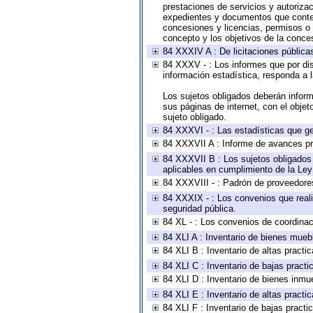
prestaciones de servicios y autoriza
expedientes y documentos que conten
concesiones y licencias, permisos o a
concepto y los objetivos de la conces
84 XXXIV A : De licitaciones públicas
84 XXXV - : Los informes que por dis
información estadística, responda a 
Los sujetos obligados deberán inform
sus páginas de internet, con el obje
sujeto obligado.
84 XXXVI - : Las estadísticas que g
84 XXXVII A : Informe de avances pr
84 XXXVII B : Los sujetos obligados 
aplicables en cumplimiento de la Le
84 XXXVIII - : Padrón de proveedores
84 XXXIX - : Los convenios que reali
seguridad pública.
84 XL - : Los convenios de coordinac
84 XLI A : Inventario de bienes mueb
84 XLI B : Inventario de altas pract
84 XLI C : Inventario de bajas pract
84 XLI D : Inventario de bienes inmu
84 XLI E : Inventario de altas pract
84 XLI F : Inventario de bajas pract