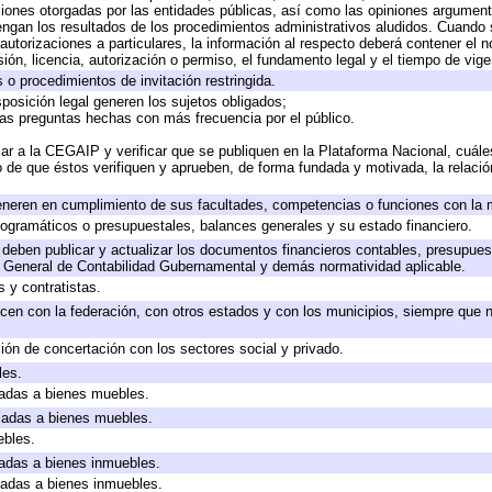
ciones otorgadas por las entidades públicas, así como las opiniones argumento
gan los resultados de los procedimientos administrativos aludidos. Cuando s
utorizaciones a particulares, la información al respecto deberá contener el nom
ión, licencia, autorización o permiso, el fundamento legal y el tiempo de vige
 o procedimientos de invitación restringida.
posición legal generen los sujetos obligados;
las preguntas hechas con más frecuencia por el público.
ar a la CEGAIP y verificar que se publiquen en la Plataforma Nacional, cuále
to de que éstos verifiquen y aprueben, de forma fundada y motivada, la relaci
eneren en cumplimiento de sus facultades, competencias o funciones con la 
ogramáticos o presupuestales, balances generales y su estado financiero.
deben publicar y actualizar los documentos financieros contables, presupues
y General de Contabilidad Gubernamental y demás normatividad aplicable.
 y contratistas.
cen con la federación, con otros estados y con los municipios, siempre que 
ión de concertación con los sectores social y privado.
les.
icadas a bienes muebles.
icadas a bienes muebles.
ebles.
icadas a bienes inmuebles.
icadas a bienes inmuebles.