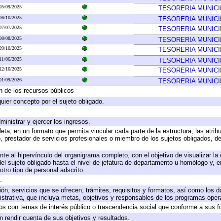
05/09/2025
TESORERIA MUNICI
06/10/2025
TESORERIA MUNICI
07/07/2025
TESORERIA MUNICI
08/08/2025
TESORERIA MUNICI
09/10/2025
TESORERIA MUNICI
11/06/2025
TESORERIA MUNICI
12/10/2025
TESORERIA MUNICI
01/09/2026
TESORERIA MUNICI
ón de los recursos públicos
quier concepto por el sujeto obligado.
ministrar y ejercer los ingresos.
eta, en un formato que permita vincular cada parte de la estructura, las atri
, prestador de servicios profesionales o miembro de los sujetos obligados, d
te al hipervínculo del organigrama completo, con el objetivo de visualizar la 
 del sujeto obligado hasta el nivel de jefatura de departamento u homólogo y, 
otro tipo de personal adscrito
.
ión, servicios que se ofrecen, trámites, requisitos y formatos, así como los
trativa, que incluya metas, objetivos y responsables de los programas operat
ados con temas de interés público o trascendencia social que conforme a sus f
n rendir cuenta de sus objetivos y resultados.