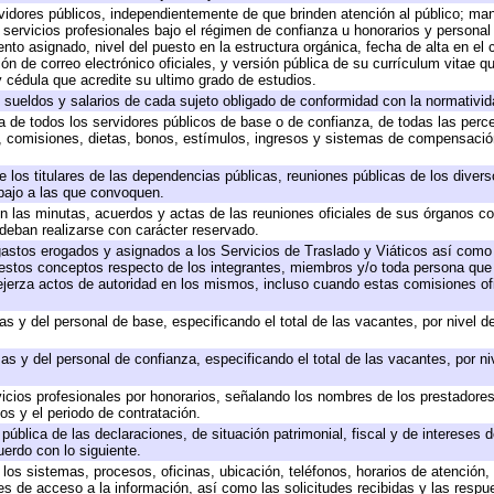
ervidores públicos, independientemente de que brinden atención al público; ma
 servicios profesionales bajo el régimen de confianza u honorarios y personal d
o asignado, nivel del puesto en la estructura orgánica, fecha de alta en el c
ión de correo electrónico oficiales, y versión pública de su currículum vitae q
 y cédula que acredite su ultimo grado de estudios.
e sueldos y salarios de cada sujeto obligado de conformidad con la normativid
ta de todos los servidores públicos de base o de confianza, de todas las perc
s, comisiones, dietas, bonos, estímulos, ingresos y sistemas de compensación
e los titulares de las dependencias públicas, reuniones públicas de los diver
bajo a las que convoquen.
 en las minutas, acuerdos y actas de las reuniones oficiales de sus órganos co
deban realizarse con carácter reservado.
 gastos erogados y asignados a los Servicios de Traslado y Viáticos así com
 a estos conceptos respecto de los integrantes, miembros y/o toda persona q
ejerza actos de autoridad en los mismos, incluso cuando estas comisiones ofi
as y del personal de base, especificando el total de las vacantes, por nivel 
as y del personal de confianza, especificando el total de las vacantes, por n
icios profesionales por honorarios, señalando los nombres de los prestadores 
os y el periodo de contratación.
 pública de las declaraciones, de situación patrimonial, fiscal y de intereses d
uerdo con lo siguiente.
 los sistemas, procesos, oficinas, ubicación, teléfonos, horarios de atención,
es de acceso a la información, así como las solicitudes recibidas y las respu