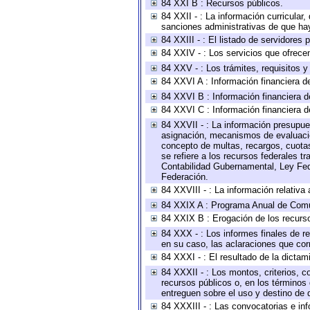
84 XXI B : Recursos públicos.
84 XXII - : La información curricular,
sanciones administrativas de que hay
84 XXIII - : El listado de servidores
84 XXIV - : Los servicios que ofrecen
84 XXV - : Los trámites, requisitos 
84 XXVI A : Información financiera d
84 XXVI B : Información financiera d
84 XXVI C : Información financiera d
84 XXVII - : La información presupue
asignación, mecanismos de evaluación
concepto de multas, recargos, cuotas
se refiere a los recursos federales t
Contabilidad Gubernamental, Ley Fed
Federación.
84 XXVIII - : La información relativa
84 XXIX A : Programa Anual de Comun
84 XXIX B : Erogación de los recursos
84 XXX - : Los informes finales de re
en su caso, las aclaraciones que co
84 XXXI - : El resultado de la dictam
84 XXXII - : Los montos, criterios, c
recursos públicos o, en los términos
entreguen sobre el uso y destino de 
84 XXXIII - : Las convocatorias e in