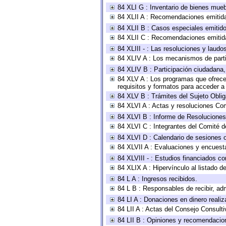
84 XLI G : Inventario de bienes mue
84 XLII A : Recomendaciones emitid
84 XLII B : Casos especiales emitid
84 XLII C : Recomendaciones emitid
84 XLIII - : Las resoluciones y laud
84 XLIV A : Los mecanismos de parti
84 XLIV B : Participación ciudadana
84 XLV A : Los programas que ofrecen
requisitos y formatos para acceder 
84 XLV B : Trámites del Sujeto Obli
84 XLVI A : Actas y resoluciones Co
84 XLVI B : Informe de Resoluciones
84 XLVI C : Integrantes del Comité d
84 XLVI D : Calendario de sesiones o
84 XLVII A : Evaluaciones y encuest
84 XLVIII - : Estudios financiados co
84 XLIX A : Hipervínculo al listado d
84 L A : Ingresos recibidos.
84 L B : Responsables de recibir, adm
84 LI A : Donaciones en dinero realiz
84 LII A : Actas del Consejo Consulti
84 LII B : Opiniones y recomendacio