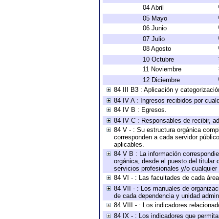
04 Abril
05 Mayo
06 Junio
07 Julio
08 Agosto
10 Octubre
11 Noviembre
12 Diciembre
84 III B3 : Aplicación y categorizaci
84 IV A : Ingresos recibidos por cual
84 IV B : Egresos.
84 IV C : Responsables de recibir, ad
84 V - : Su estructura orgánica compl
corresponden a cada servidor público
aplicables.
84 V B : La información correspondien
orgánica, desde el puesto del titular
servicios profesionales y/o cualquier 
84 VI - : Las facultades de cada área
84 VII - : Los manuales de organizac
de cada dependencia y unidad adminis
84 VIII - : Los indicadores relacion
84 IX - : Los indicadores que permita