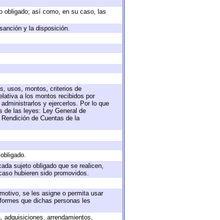
eto obligado; así como, en su caso, las
sanción y la disposición.
s, usos, montos, criterios de
lativa a los montos recibidos por
administrarlos y ejercerlos. Por lo que
as de las leyes: Ley General de
 Rendición de Cuentas de la
 obligado.
cada sujeto obligado que se realicen,
 caso hubieren sido promovidos.
 motivo, se les asigne o permita usar
informes que dichas personas les
a, adquisiciones, arrendamientos,