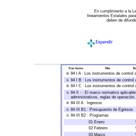
En cumplimiento a la L
lineamientos Estatales par
deben de difundi
Expandir
Frac-Inciso
Mes
Re
84 I A : Los instrumentos de control
84 I B : Los instrumentos de control 
84 I C : Los instrumentos de control 
84 II - : El marco normativo aplicabl
administrativos, reglas de operación, c
84 III A : Ingresos
84 III B1 : Presupuesto de Egresos
84 III B2 : Programas
01 Enero
02 Febrero
03 Marzo