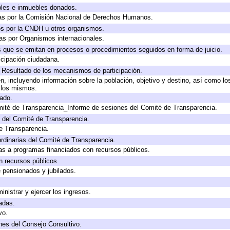
bles e inmuebles donados.
as por la Comisión Nacional de Derechos Humanos.
os por la CNDH u otros organismos.
as por Organismos internacionales.
os que se emitan en procesos o procedimientos seguidos en forma de juicio.
cipación ciudadana.
, Resultado de los mecanismos de participación.
, incluyendo información sobre la población, objetivo y destino, así como lo
a los mismos.
gado.
mité de Transparencia_Informe de sesiones del Comité de Transparencia.
 del Comité de Transparencia.
e Transparencia.
rdinarias del Comité de Transparencia.
as a programas financiados con recursos públicos.
n recursos públicos.
e pensionados y jubilados.
inistrar y ejercer los ingresos.
adas.
vo.
nes del Consejo Consultivo.