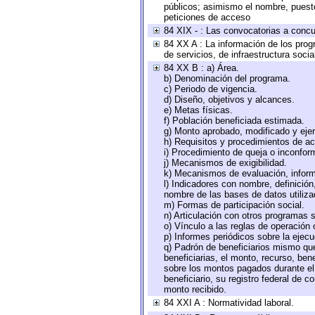
públicos; asimismo el nombre, puesto,
peticiones de acceso
84 XIX - : Las convocatorias a concu
84 XX A : La información de los prog
de servicios, de infraestructura socia
84 XX B : a) Área.
b) Denominación del programa.
c) Periodo de vigencia.
d) Diseño, objetivos y alcances.
e) Metas físicas.
f) Población beneficiada estimada.
g) Monto aprobado, modificado y eje
h) Requisitos y procedimientos de a
i) Procedimiento de queja o inconfor
j) Mecanismos de exigibilidad.
k) Mecanismos de evaluación, infor
l) Indicadores con nombre, definició
nombre de las bases de datos utiliza
m) Formas de participación social.
n) Articulación con otros programas s
o) Vínculo a las reglas de operación
p) Informes periódicos sobre la ejecu
q) Padrón de beneficiarios mismo qu
beneficiarias, el monto, recurso, ben
sobre los montos pagados durante el 
beneficiario, su registro federal de
monto recibido.
84 XXI A : Normatividad laboral.