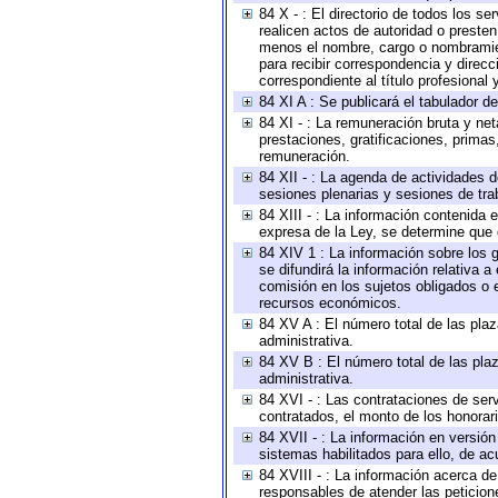
84 X - : El directorio de todos los s
realicen actos de autoridad o presten
menos el nombre, cargo o nombramient
para recibir correspondencia y direcc
correspondiente al título profesional
84 XI A : Se publicará el tabulador d
84 XI - : La remuneración bruta y ne
prestaciones, gratificaciones, prima
remuneración.
84 XII - : La agenda de actividades d
sesiones plenarias y sesiones de tra
84 XIII - : La información contenida
expresa de la Ley, se determine que 
84 XIV 1 : La información sobre los
se difundirá la información relativa
comisión en los sujetos obligados o 
recursos económicos.
84 XV A : El número total de las plaz
administrativa.
84 XV B : El número total de las plaz
administrativa.
84 XVI - : Las contrataciones de serv
contratados, el monto de los honorari
84 XVII - : La información en versión
sistemas habilitados para ello, de ac
84 XVIII - : La información acerca de
responsables de atender las peticion