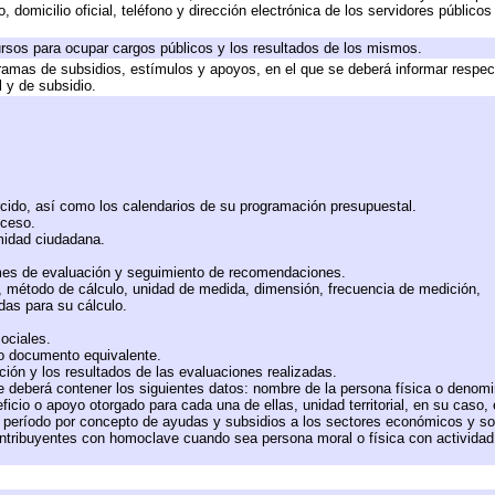
 domicilio oficial, teléfono y dirección electrónica de los servidores público
rsos para ocupar cargos públicos y los resultados de los mismos.
ramas de subsidios, estímulos y apoyos, en el que se deberá informar respec
l y de subsidio.
rcido, así como los calendarios de su programación presupuestal.
cceso.
midad ciudadana.
mes de evaluación y seguimiento de recomendaciones.
n, método de cálculo, unidad de medida, dimensión, frecuencia de medición,
das para su cálculo.
ociales.
 o documento equivalente.
ción y los resultados de las evaluaciones realizadas.
e deberá contener los siguientes datos: nombre de la persona física o denomi
eficio o apoyo otorgado para cada una de ellas, unidad territorial, en su caso
período por concepto de ayudas y subsidios a los sectores económicos y soci
 contribuyentes con homoclave cuando sea persona moral o física con actividad