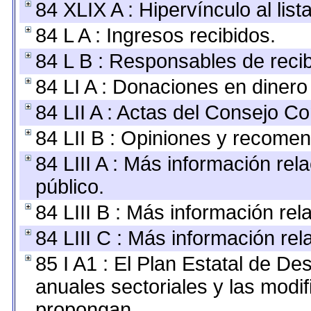
84 XLIX A : Hipervínculo al lis
84 L A : Ingresos recibidos.
84 L B : Responsables de recibi
84 LI A : Donaciones en dinero
84 LII A : Actas del Consejo Co
84 LII B : Opiniones y recome
84 LIII A : Más información re
público.
84 LIII B : Más información re
84 LIII C : Más información re
85 I A1 : El Plan Estatal de De
anuales sectoriales y las modi
propongan.