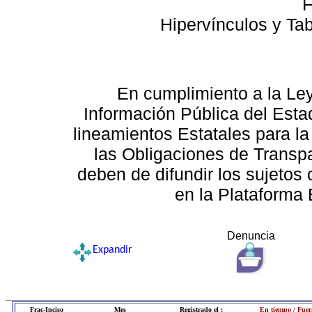
F
Hipervínculos y Ta
En cumplimiento a la Le
Información Pública del Esta
lineamientos Estatales para la
las Obligaciones de Transp
deben de difundir los sujetos 
en la Plataforma 
Denuncia
Expandir
Frac-Inciso
Mes
Registrado el :
En tiempo / Fuer