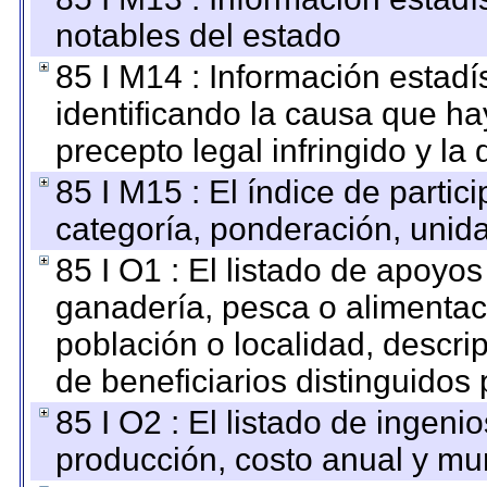
notables del estado
85 I M14 : Información estadís
identificando la causa que hay
precepto legal infringido y la 
85 I M15 : El índice de parti
categoría, ponderación, unid
85 I O1 : El listado de apoyo
ganadería, pesca o alimentac
población o localidad, descri
de beneficiarios distinguidos
85 I O2 : El listado de ingen
producción, costo anual y mun