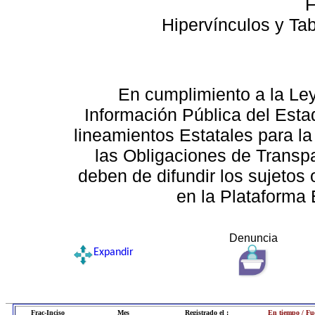
F
Hipervínculos y Ta
En cumplimiento a la Le
Información Pública del Esta
lineamientos Estatales para la
las Obligaciones de Transp
deben de difundir los sujetos 
en la Plataforma 
Denuncia
Expandir
Frac-Inciso
Mes
Registrado el :
En tiempo / Fu