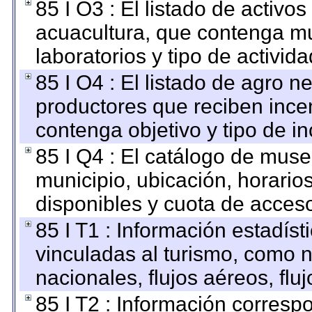
85 I O3 : El listado de activ
acuacultura, que contenga mu
laboratorios y tipo de activida
85 I O4 : El listado de agro 
productores que reciben ince
contenga objetivo y tipo de in
85 I Q4 : El catálogo de mus
municipio, ubicación, horarios
disponibles y cuota de acces
85 I T1 : Información estadís
vinculadas al turismo, como n
nacionales, flujos aéreos, fluj
85 I T2 : Información correspo