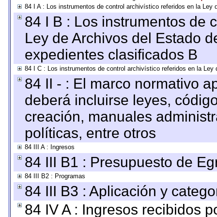
84 I A : Los instrumentos de control archivístico referidos en la L
84 I B : Los instrumentos de co
Ley de Archivos del Estado de
expedientes clasificados B
84 I C : Los instrumentos de control archivístico referidos en la Le
84 II - : El marco normativo a
deberá incluirse leyes, códig
creación, manuales administrat
políticas, entre otros
84 III A : Ingresos
84 III B1 : Presupuesto de E
84 III B2 : Programas
84 III B3 : Aplicación y categ
84 IV A : Ingresos recibidos p