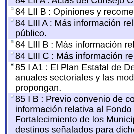
84 LII A : Actas del Consejo C
84 LII B : Opiniones y recom
84 LIII A : Más información r
público.
84 LIII B : Más información r
84 LIII C : Más información r
85 I A1 : El Plan Estatal de D
anuales sectoriales y las mo
propongan.
85 I B : Previo convenio de co
información relativa al Fondo
Fortalecimiento de los Munici
destinos señalados para dic