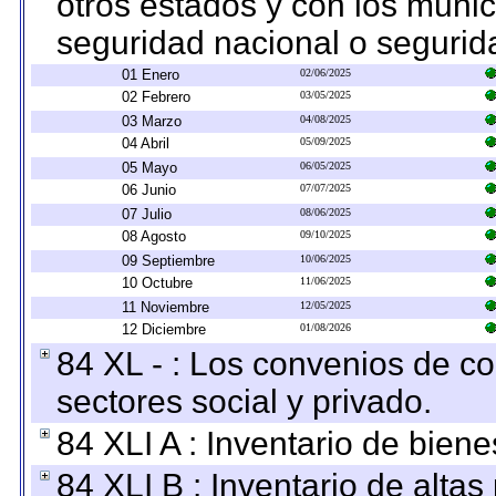
otros estados y con los muni
seguridad nacional o segurid
01 Enero
02/06/2025
02 Febrero
03/05/2025
03 Marzo
04/08/2025
04 Abril
05/09/2025
05 Mayo
06/05/2025
06 Junio
07/07/2025
07 Julio
08/06/2025
08 Agosto
09/10/2025
09 Septiembre
10/06/2025
10 Octubre
11/06/2025
11 Noviembre
12/05/2025
12 Diciembre
01/08/2026
84 XL - : Los convenios de c
sectores social y privado.
84 XLI A : Inventario de bien
84 XLI B : Inventario de alta