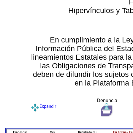
F
Hipervínculos y Ta
En cumplimiento a la Le
Información Pública del Esta
lineamientos Estatales para la
las Obligaciones de Transp
deben de difundir los sujetos 
en la Plataforma 
Denuncia
Expandir
Frac-Inciso
Mes
Registrado el :
En tiempo / Fu