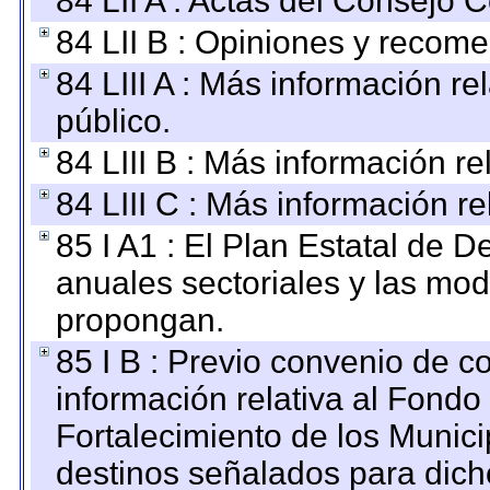
84 LII A : Actas del Consejo C
84 LII B : Opiniones y recom
84 LIII A : Más información r
público.
84 LIII B : Más información r
84 LIII C : Más información r
85 I A1 : El Plan Estatal de D
anuales sectoriales y las mo
propongan.
85 I B : Previo convenio de co
información relativa al Fondo
Fortalecimiento de los Munici
destinos señalados para dic