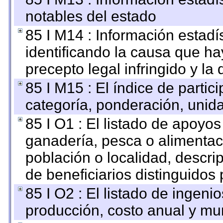
notables del estado
85 I M14 : Información estadís
identificando la causa que hay
precepto legal infringido y la 
85 I M15 : El índice de parti
categoría, ponderación, unid
85 I O1 : El listado de apoyo
ganadería, pesca o alimentac
población o localidad, descri
de beneficiarios distinguidos
85 I O2 : El listado de ingen
producción, costo anual y mun