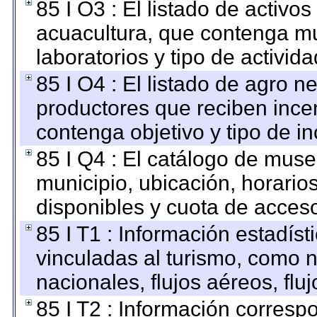
85 I O3 : El listado de activ
acuacultura, que contenga mu
laboratorios y tipo de activida
85 I O4 : El listado de agro 
productores que reciben ince
contenga objetivo y tipo de in
85 I Q4 : El catálogo de mus
municipio, ubicación, horarios
disponibles y cuota de acces
85 I T1 : Información estadís
vinculadas al turismo, como n
nacionales, flujos aéreos, fluj
85 I T2 : Información correspo