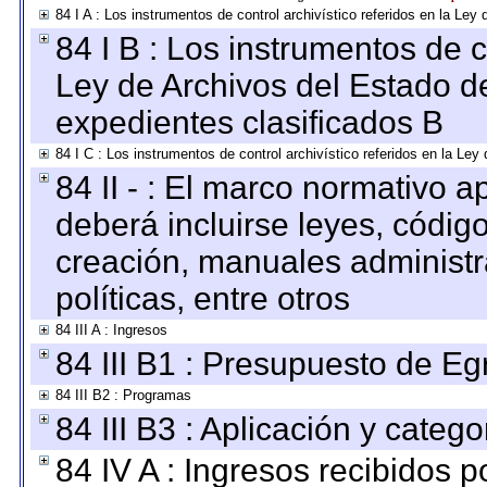
84 I A : Los instrumentos de control archivístico referidos en la L
84 I B : Los instrumentos de co
Ley de Archivos del Estado de
expedientes clasificados B
84 I C : Los instrumentos de control archivístico referidos en la Le
84 II - : El marco normativo a
deberá incluirse leyes, códig
creación, manuales administrat
políticas, entre otros
84 III A : Ingresos
84 III B1 : Presupuesto de E
84 III B2 : Programas
84 III B3 : Aplicación y categ
84 IV A : Ingresos recibidos p