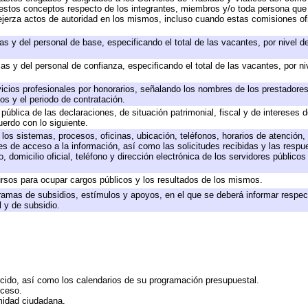
 a estos conceptos respecto de los integrantes, miembros y/o toda persona q
ejerza actos de autoridad en los mismos, incluso cuando estas comisiones ofi
as y del personal de base, especificando el total de las vacantes, por nivel 
as y del personal de confianza, especificando el total de las vacantes, por n
icios profesionales por honorarios, señalando los nombres de los prestadores 
os y el periodo de contratación.
 pública de las declaraciones, de situación patrimonial, fiscal y de intereses d
uerdo con lo siguiente.
 los sistemas, procesos, oficinas, ubicación, teléfonos, horarios de atención,
es de acceso a la información, así como las solicitudes recibidas y las respu
 domicilio oficial, teléfono y dirección electrónica de los servidores público
rsos para ocupar cargos públicos y los resultados de los mismos.
ramas de subsidios, estímulos y apoyos, en el que se deberá informar respec
l y de subsidio.
rcido, así como los calendarios de su programación presupuestal.
cceso.
midad ciudadana.