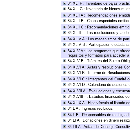
84 XLI F : Inventario de bajas pract
84 XLI G : Inventario de bienes mue
84 XLII A : Recomendaciones emitid
84 XLII B : Casos especiales emitid
84 XLII C : Recomendaciones emitid
84 XLIII - : Las resoluciones y laud
84 XLIV A : Los mecanismos de parti
84 XLIV B : Participación ciudadana
84 XLV A : Los programas que ofrecen
requisitos y formatos para acceder 
84 XLV B : Trámites del Sujeto Obli
84 XLVI A : Actas y resoluciones Co
84 XLVI B : Informe de Resoluciones
84 XLVI C : Integrantes del Comité d
84 XLVI D : Calendario de sesiones o
84 XLVII A : Evaluaciones y encuest
84 XLVIII - : Estudios financiados co
84 XLIX A : Hipervínculo al listado d
84 L A : Ingresos recibidos.
84 L B : Responsables de recibir, adm
84 LI A : Donaciones en dinero realiz
84 LII A : Actas del Consejo Consulti