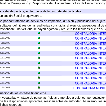
eral de Presupuesto y Responsabilidad Hacendaria, y Ley de Fiscalización y
 a la deuda pública, en términos de la normatividad aplicable.
icación Social o equivalente.
 por contratación de servicios de impresión, difusión y publicidad del sujeto
sultados definitivos de las auditorías concluidas al ejercicio presupuestal de 
rrespondan; una vez que se hayan agotado y resuelto los recursos que en su
02/06/2025
CONTRALORIA INTE
03/05/2025
CONTRALORIA INTE
04/08/2025
CONTRALORIA INTE
05/06/2025
CONTRALORIA INTE
06/05/2025
CONTRALORIA INTE
07/07/2025
CONTRALORIA INTE
08/06/2025
CONTRALORIA INTE
09/10/2025
CONTRALORIA INTE
10/06/2025
CONTRALORIA INTE
11/06/2025
CONTRALORIA INTE
12/05/2025
CONTRALORIA INTE
01/08/2026
CONTRALORIA MUNIC
inación de los estados financieros.
onvocatorias y listado de personas físicas o morales a quienes, por cualquier
 de las disposiciones aplicables, realicen actos de autoridad. Asimismo, los 
dichos recursos.