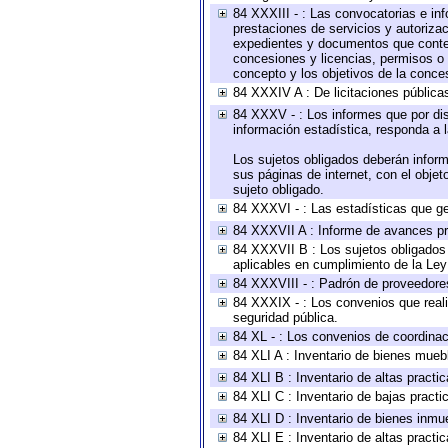
84 XXXIII - : Las convocatorias e in
prestaciones de servicios y autoriza
expedientes y documentos que conten
concesiones y licencias, permisos o a
concepto y los objetivos de la conces
84 XXXIV A : De licitaciones públicas
84 XXXV - : Los informes que por dis
información estadística, responda a 
Los sujetos obligados deberán inform
sus páginas de internet, con el obje
sujeto obligado.
84 XXXVI - : Las estadísticas que g
84 XXXVII A : Informe de avances pr
84 XXXVII B : Los sujetos obligados 
aplicables en cumplimiento de la Le
84 XXXVIII - : Padrón de proveedores
84 XXXIX - : Los convenios que reali
seguridad pública.
84 XL - : Los convenios de coordinac
84 XLI A : Inventario de bienes mueb
84 XLI B : Inventario de altas pract
84 XLI C : Inventario de bajas pract
84 XLI D : Inventario de bienes inmu
84 XLI E : Inventario de altas pract