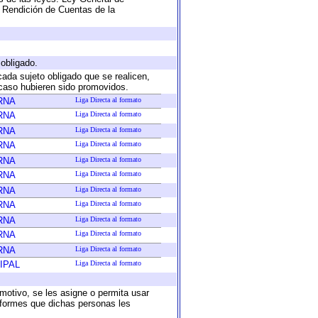
 Rendición de Cuentas de la
 obligado.
cada sujeto obligado que se realicen,
 caso hubieren sido promovidos.
RNA
Liga Directa al formato
RNA
Liga Directa al formato
RNA
Liga Directa al formato
RNA
Liga Directa al formato
RNA
Liga Directa al formato
RNA
Liga Directa al formato
RNA
Liga Directa al formato
RNA
Liga Directa al formato
RNA
Liga Directa al formato
RNA
Liga Directa al formato
RNA
Liga Directa al formato
IPAL
Liga Directa al formato
 motivo, se les asigne o permita usar
informes que dichas personas les