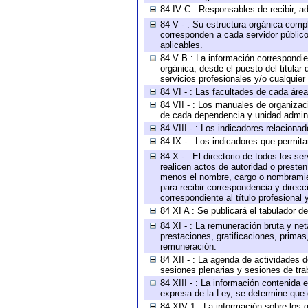
84 IV C : Responsables de recibir, ad
84 V - : Su estructura orgánica compl
corresponden a cada servidor público
aplicables.
84 V B : La información correspondien
orgánica, desde el puesto del titular
servicios profesionales y/o cualquier 
84 VI - : Las facultades de cada área
84 VII - : Los manuales de organizac
de cada dependencia y unidad adminis
84 VIII - : Los indicadores relacion
84 IX - : Los indicadores que permita
84 X - : El directorio de todos los s
realicen actos de autoridad o presten
menos el nombre, cargo o nombramient
para recibir correspondencia y direcc
correspondiente al título profesional
84 XI A : Se publicará el tabulador d
84 XI - : La remuneración bruta y ne
prestaciones, gratificaciones, prima
remuneración.
84 XII - : La agenda de actividades d
sesiones plenarias y sesiones de tra
84 XIII - : La información contenida
expresa de la Ley, se determine que 
84 XIV 1 : La información sobre los