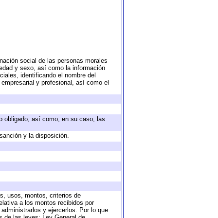
nación social de las personas morales
, edad y sexo, así como la información
ales, identificando el nombre del
 empresarial y profesional, así como el
eto obligado; así como, en su caso, las
sanción y la disposición.
s, usos, montos, criterios de
lativa a los montos recibidos por
administrarlos y ejercerlos. Por lo que
as de las leyes: Ley General de