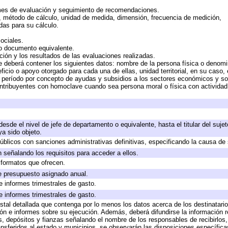
mes de evaluación y seguimiento de recomendaciones.
n, método de cálculo, unidad de medida, dimensión, frecuencia de medición,
das para su cálculo.
ociales.
 o documento equivalente.
ción y los resultados de las evaluaciones realizadas.
e deberá contener los siguientes datos: nombre de la persona física o denomi
eficio o apoyo otorgado para cada una de ellas, unidad territorial, en su caso
período por concepto de ayudas y subsidios a los sectores económicos y soci
 contribuyentes con homoclave cuando sea persona moral o física con actividad
 desde el nivel de jefe de departamento o equivalente, hasta el titular del suj
a sido objeto.
 públicos con sanciones administrativas definitivas, especificando la causa de 
 señalando los requisitos para acceder a ellos.
y formatos que ofrecen.
e presupuesto asignado anual.
e informes trimestrales de gasto.
e informes trimestrales de gasto.
stal detallada que contenga por lo menos los datos acerca de los destinatario
 e informes sobre su ejecución. Además, deberá difundirse la información re
, depósitos y fianzas señalando el nombre de los responsables de recibirlos, 
ransferidos al estado y municipios, se observarán las disposiciones específic