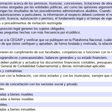
formación acerca de los permisos, licencias, concesiones, licitaciones de obr
ciones otorgadas por las entidades públicas, así como las opiniones argumento
gan los resultados de los procedimientos administrativos aludidos. Cuando s
utorizaciones a particulares, la información al respecto deberá contener el nom
ión, licencia, autorización o permiso, el fundamento legal y el tiempo de vige
 o procedimientos de invitación restringida.
posición legal generen los sujetos obligados;
las preguntas hechas con más frecuencia por el público.
ar a la CEGAIP y verificar que se publiquen en la Plataforma Nacional, cuále
to de que éstos verifiquen y aprueben, de forma fundada y motivada, la relaci
eneren en cumplimiento de sus facultades, competencias o funciones con la 
ogramáticos o presupuestales, balances generales y su estado financiero.
deben publicar y actualizar los documentos financieros contables, presupues
y General de Contabilidad Gubernamental y demás normatividad aplicable.
 y contratistas.
cen con la federación, con otros estados y con los municipios, siempre que 
ión de concertación con los sectores social y privado.
les.
icadas a bienes muebles.
icadas a bienes muebles.
ebles.
icadas a bienes inmuebles.