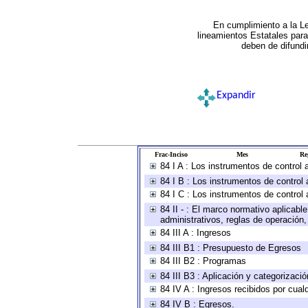
En cumplimiento a la L
lineamientos Estatales par
deben de difundi
Expandir
Frac-Inciso
Mes
Re
84 I A : Los instrumentos de control
84 I B : Los instrumentos de control 
84 I C : Los instrumentos de control 
84 II - : El marco normativo aplicabl
administrativos, reglas de operación, c
84 III A : Ingresos
84 III B1 : Presupuesto de Egresos
84 III B2 : Programas
84 III B3 : Aplicación y categorizaci
84 IV A : Ingresos recibidos por cual
84 IV B : Egresos.