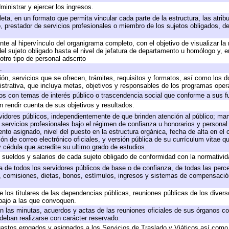
ministrar y ejercer los ingresos.
eta, en un formato que permita vincular cada parte de la estructura, las atri
, prestador de servicios profesionales o miembro de los sujetos obligados, d
te al hipervínculo del organigrama completo, con el objetivo de visualizar la 
 del sujeto obligado hasta el nivel de jefatura de departamento u homólogo y, 
otro tipo de personal adscrito
.
ión, servicios que se ofrecen, trámites, requisitos y formatos, así como los
trativa, que incluya metas, objetivos y responsables de los programas operat
ados con temas de interés público o trascendencia social que conforme a sus f
n rendir cuenta de sus objetivos y resultados.
ervidores públicos, independientemente de que brinden atención al público; ma
 servicios profesionales bajo el régimen de confianza u honorarios y personal d
o asignado, nivel del puesto en la estructura orgánica, fecha de alta en el c
ión de correo electrónico oficiales, y versión pública de su currículum vitae q
 y cédula que acredite su ultimo grado de estudios.
e sueldos y salarios de cada sujeto obligado de conformidad con la normativid
ta de todos los servidores públicos de base o de confianza, de todas las perc
s, comisiones, dietas, bonos, estímulos, ingresos y sistemas de compensación
e los titulares de las dependencias públicas, reuniones públicas de los diver
bajo a las que convoquen.
 en las minutas, acuerdos y actas de las reuniones oficiales de sus órganos co
deban realizarse con carácter reservado.
 gastos erogados y asignados a los Servicios de Traslado y Viáticos así com