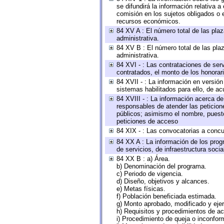
se difundirá la información relativa
comisión en los sujetos obligados o 
recursos económicos.
84 XV A : El número total de las plaz
administrativa.
84 XV B : El número total de las plaz
administrativa.
84 XVI - : Las contrataciones de serv
contratados, el monto de los honorari
84 XVII - : La información en versión
sistemas habilitados para ello, de ac
84 XVIII - : La información acerca de
responsables de atender las peticion
públicos; asimismo el nombre, puesto,
peticiones de acceso
84 XIX - : Las convocatorias a concu
84 XX A : La información de los prog
de servicios, de infraestructura socia
84 XX B : a) Área.
b) Denominación del programa.
c) Periodo de vigencia.
d) Diseño, objetivos y alcances.
e) Metas físicas.
f) Población beneficiada estimada.
g) Monto aprobado, modificado y eje
h) Requisitos y procedimientos de a
i) Procedimiento de queja o inconfor