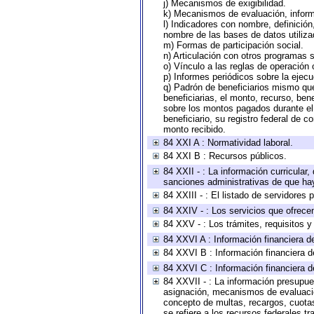
j) Mecanismos de exigibilidad.
k) Mecanismos de evaluación, infor
l) Indicadores con nombre, definició
nombre de las bases de datos utiliza
m) Formas de participación social.
n) Articulación con otros programas s
o) Vínculo a las reglas de operación
p) Informes periódicos sobre la ejecu
q) Padrón de beneficiarios mismo qu
beneficiarias, el monto, recurso, ben
sobre los montos pagados durante el 
beneficiario, su registro federal de
monto recibido.
84 XXI A : Normatividad laboral.
84 XXI B : Recursos públicos.
84 XXII - : La información curricular,
sanciones administrativas de que hay
84 XXIII - : El listado de servidores
84 XXIV - : Los servicios que ofrecen
84 XXV - : Los trámites, requisitos 
84 XXVI A : Información financiera d
84 XXVI B : Información financiera d
84 XXVI C : Información financiera d
84 XXVII - : La información presupue
asignación, mecanismos de evaluación
concepto de multas, recargos, cuotas
se refiere a los recursos federales t