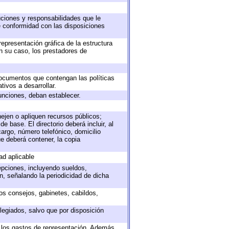
buciones y responsabilidades que le
e conformidad con las disposiciones
representación gráfica de la estructura
en su caso, los prestadores de
 documentos que contengan las políticas
ivos a desarrollar.
unciones, deban establecer.
nejen o apliquen recursos públicos;
e base. El directorio deberá incluir, al
argo, número telefónico, domicilio
ue deberá contener, la copia
ad aplicable
epciones, incluyendo sueldos,
, señalando la periodicidad de dicha
sos consejos, gabinetes, cabildos,
legiados, salvo que por disposición
o los gastos de representación. Además