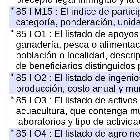
85 I M15 : El índice de parti
categoría, ponderación, unid
85 I O1 : El listado de apoyo
ganadería, pesca o alimentac
población o localidad, descri
de beneficiarios distinguidos
85 I O2 : El listado de ingen
producción, costo anual y mun
85 I O3 : El listado de activ
acuacultura, que contenga mu
laboratorios y tipo de activida
85 I O4 : El listado de agro 