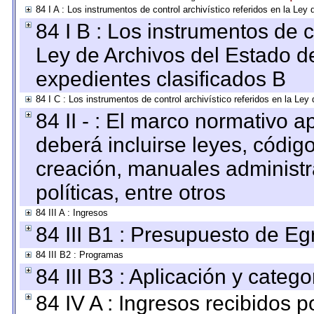
84 I A : Los instrumentos de control archivístico referidos en la L
84 I B : Los instrumentos de co
Ley de Archivos del Estado de
expedientes clasificados B
84 I C : Los instrumentos de control archivístico referidos en la Le
84 II - : El marco normativo a
deberá incluirse leyes, códig
creación, manuales administrat
políticas, entre otros
84 III A : Ingresos
84 III B1 : Presupuesto de E
84 III B2 : Programas
84 III B3 : Aplicación y categ
84 IV A : Ingresos recibidos p