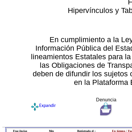
F
Hipervínculos y Ta
En cumplimiento a la Le
Información Pública del Esta
lineamientos Estatales para la
las Obligaciones de Transp
deben de difundir los sujetos 
en la Plataforma 
Denuncia
Expandir
Frac-Inciso
Mes
Registrado el :
En tiempo / Fu