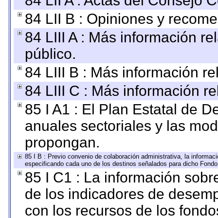
84 LII A : Actas del Consejo C
84 LII B : Opiniones y recom
84 LIII A : Más información r
público.
84 LIII B : Más información r
84 LIII C : Más información r
85 I A1 : El Plan Estatal de D
anuales sectoriales y las mo
propongan.
85 I B : Previo convenio de colaboración administrativa, la informaci
especificando cada uno de los destinos señalados para dicho Fondo 
85 I C1 : La información sobre
de los indicadores de desem
con los recursos de los fondo