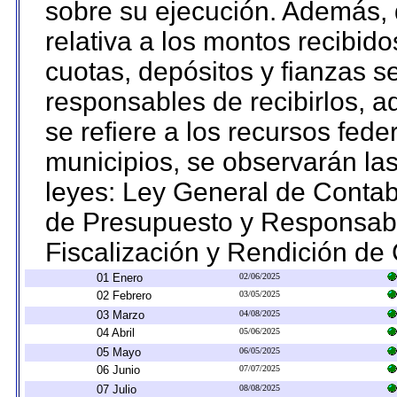
sobre su ejecución. Además, 
relativa a los montos recibid
cuotas, depósitos y fianzas 
responsables de recibirlos, ad
se refiere a los recursos fede
municipios, se observarán las
leyes: Ley General de Conta
de Presupuesto y Responsabi
Fiscalización y Rendición de
01 Enero
02/06/2025
02 Febrero
03/05/2025
03 Marzo
04/08/2025
04 Abril
05/06/2025
05 Mayo
06/05/2025
06 Junio
07/07/2025
07 Julio
08/08/2025